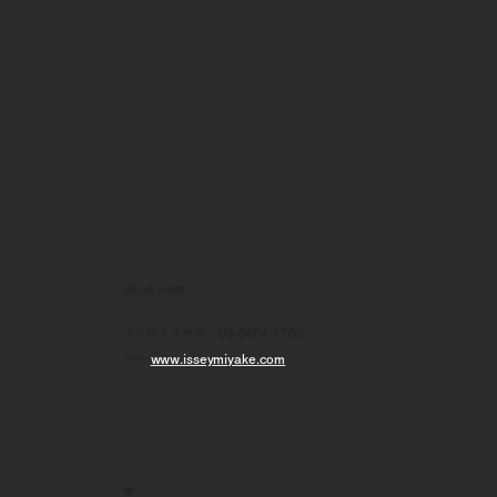
問い合わせ先
イッセイ ミヤケ／03-5454-1705
HP:
www.isseymiyake.com