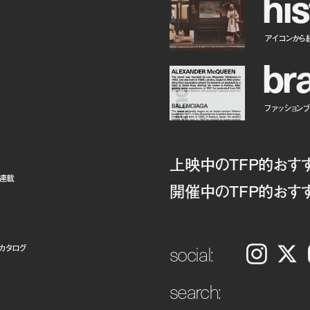
h
i
s
アイコンから
b
r
ファッションブラ
上映中のTFP的おす
ト連載
開催中のTFP的おす
social:
カタログ
Instagram
𝕏
search: