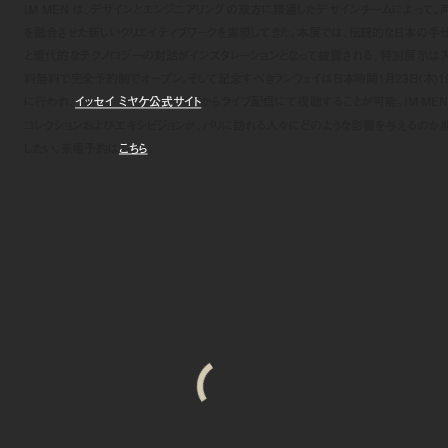
IM MEN は、デザインとエンジニアリングの双方に精通したデザインチームによって、
を融合させた新しいクリエイティブワークを実現してきた。本展では、伝統的な日本の手
と現代的なテクノロジーの対話がインスタレーションとなって披露される。特別展示は
料無料で完全予約制でオープン。そして記念すべきランウェイは日本時間1月23日(木)1
に行われ、
イッセイ ミヤケ公式サイト
からライブ配信にて視聴することが可能。IM MEN
コレクションおよびエキシビジョンが、パリに訪れる人々にどのような影響を与えるのか
したい。来場
予約は
こちら
。