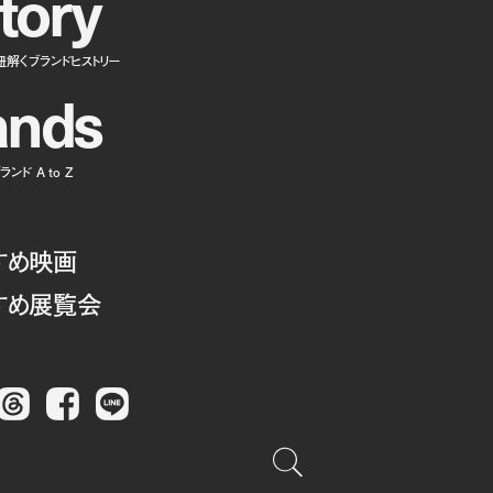
t
o
r
y
紐解くブランドヒストリー
a
n
d
s
ンド A to Z
すめ映画
すめ展覧会
Threads
Facebook
LINE