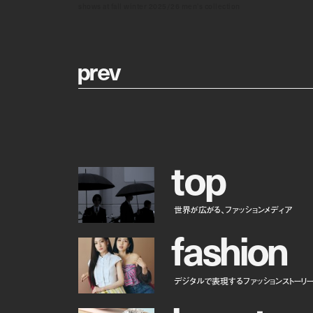
shows at fall winter 2025/26 men's collection
p
r
e
v
t
o
p
世界が広がる、ファッションメディア
f
a
s
h
i
o
n
デジタルで表現するファッションストーリ