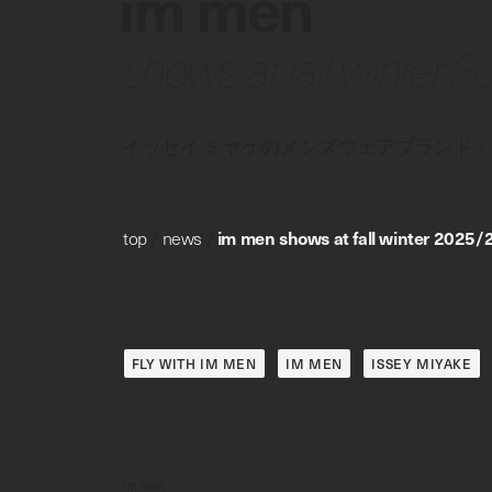
im men
shows at fall winter 
イッセイ ミヤケのメンズウェアブランド
top
/
news
/
im men shows at fall winter 2025/2
FLY WITH IM MEN
IM MEN
ISSEY MIYAKE
im men