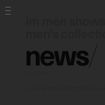
im men shows 
im men shows 
men's collecti
men's collecti
n
e
w
s
/
news
jan 17, 2025 8:10 pm
イッセイ ミヤケのメンズウェアブランド・アイム