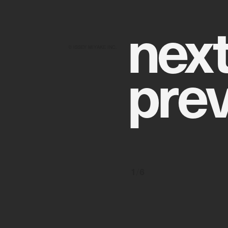
n
e
x
© ISSEY MIYAKE INC.
p
r
e
1
/
6