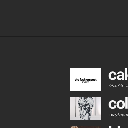
c
a
l
クリエイター
c
o
l
ー
コレクション