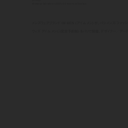
im men
shows at fall winter 2025/26 men's collection
メンズウェアブランド IM MEN (アイム メン) が、パリ・メンズ・ファ
ウィズ アイム メン)」(完全予約制) をパリで開催。デザイナー／ア