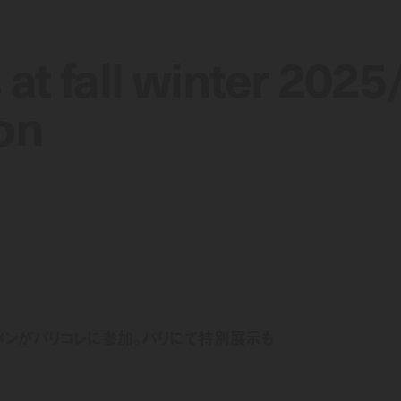
at fall winter 2025
at fall winter 2025
on
on
 メンがパリコレに参加。パリにて特別展示も