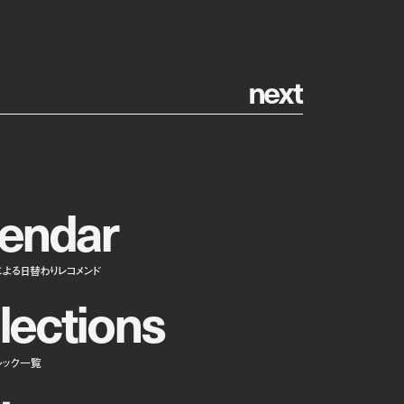
n
e
x
t
e
n
d
a
r
による日替わりレコメンド
l
e
c
t
i
o
n
s
ルック一覧