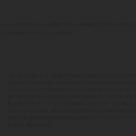
ッション・ウィークにて初のコレクションを発表するとともに、特別展示「FLY WITH IM MEN (フ
ーティストの吉岡徳仁がインスタレーションを手がける。
三宅一生の「一枚の布」という思想を男性の身体という視点からとらえ、ものづくりの
性を追求するブランド IM MEN。2021年からスタートした本ブランドは、2025/26年秋
リ・ファッション・ウィークにて初となるパリコレクションに参加。さらにファッション・ウィー
間中である1月24日(金)から26日(日)まで予約制の特別展示「FLY WITH IM MEN」
催。会場ではデザイナー／アーティストの吉岡徳仁によるインスタレーションを通して、
ンドのフィロソフィーである「一枚の布」の可能性の探究から生まれた新たな構造の衣
紹介する。また衣服を形作る素材および技法も披露され、ブランドのクラフツマンシッ
深く知る良い機会となるだろう。