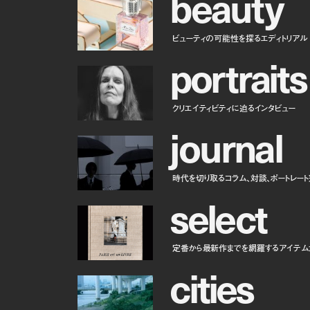
b
e
a
u
t
y
ビューティの可能性を探るエディトリアル
p
o
r
t
r
a
i
t
s
クリエイティビティに迫るインタビュー
j
o
u
r
n
a
l
時代を切り取るコラム、対談、ポートレー
s
e
l
e
c
t
定番から最新作までを網羅するアイテム
c
i
t
i
e
s