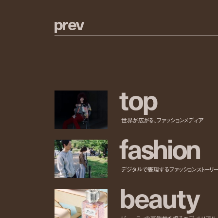
p
r
e
v
t
o
p
世界が広がる、ファッションメディア
f
a
s
h
i
o
n
デジタルで表現するファッションストーリ
b
e
a
u
t
y