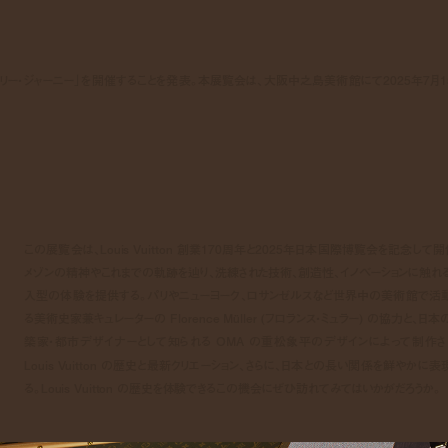
ン「ビジョナリー・ジャーニー」を開催することを発表。本展覧会は、大阪中之島美術館にて2025年7月1
この展覧会は、Louis Vuitton 創業170周年と2025年日本国際博覧会を記念して開
メゾンの精神やこれまでの軌跡を辿り、洗練された技術、創造性、イノベーションに触れ
入型の体験を提供する。パリやニューヨーク、ロサンゼルスなど世界中の美術館で活
る美術史家兼キュレーターの Florence Müller (フロランス・ミュラー) の協力と、日本
築家・都市デザイナーとして知られる OMA の重松象平のデザインによって制作さ
Louis Vuitton の歴史と最新クリエーション、さらに、日本との長い関係を鮮やかに表
る。Louis Vuitton の歴史を体験できるこの機会にぜひ訪れてみてはいかがだろうか。