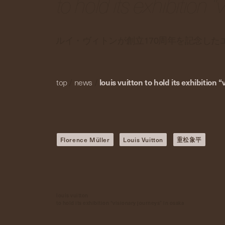
to hold its exhibition 
ルイ・ヴィトンが創立170周年を記念し
top
/
news
/
louis vuitton to hold its exhibition 
Florence Müller
Louis Vuitton
重松象平
louis vuitton
to hold its exhibition “visionary journeys” in osaka