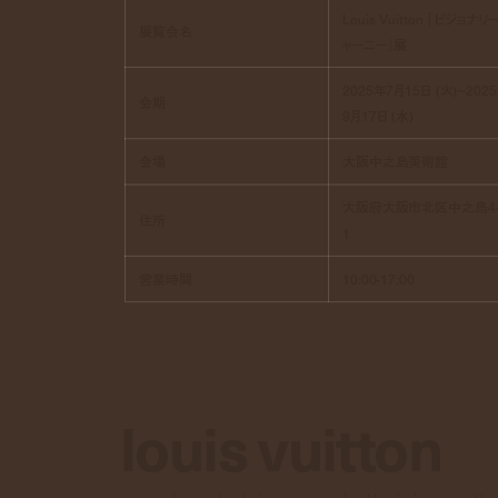
Louis Vuitton 「ビジョナリ
展覧会名
ャーニー」展
2025年7月15日 (火)~202
会期
9月17日 (水)
会場
大阪中之島美術館
大阪府大阪市北区中之島4-
住所
1
営業時間
10:00-17:00
louis vuitton