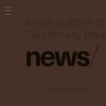
louis vuitton t
louis vuitton t
“visionary jou
“visionary jou
n
e
w
s
/
news
apr 16, 2025 3:00 pm
ルイ・ヴィトンが創立170周年を記念したエキシ