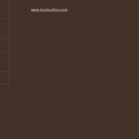
LOUIS VUITTON - ルイ・ヴィトン クライアントサービス／0120-00-1854
ー・ジ
HP:
www.louisvuitton.com
5年
3-