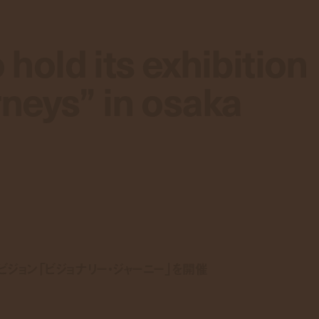
o hold its exhibition
o hold its exhibition
rneys” in osaka
rneys” in osaka
ビジョン「ビジョナリー・ジャーニー」を開催