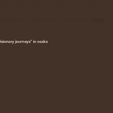
“visionary journeys” in osaka
たエキシビジョン「ビジョナリー・ジャーニー」を開催
“visionary journeys” in osaka