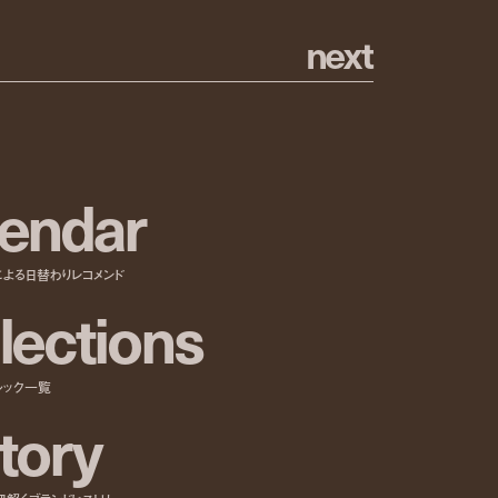
n
e
x
t
e
n
d
a
r
による日替わりレコメンド
l
e
c
t
i
o
n
s
ルック一覧
t
o
r
y