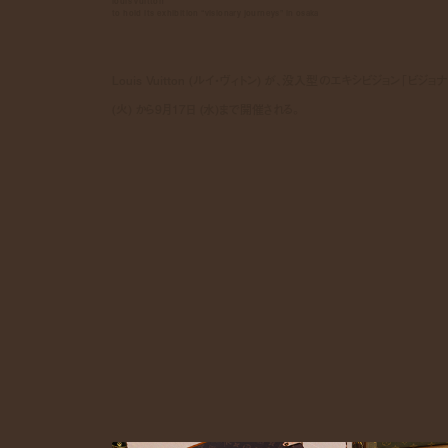
louis vuitton
to hold its exhibition “visionary journeys” in osaka
Louis Vuitton (ルイ・ヴィトン) が、没入型のエキシビジョ
(火) から9月17日 (水)まで開催される。