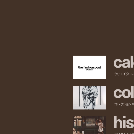
c
a
l
クリエイター
c
o
l
ー
コレクション
h
i
s