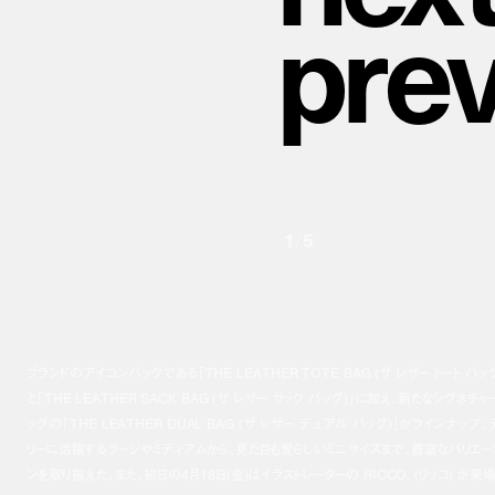
p
r
e
1
/
5
ブランドのアイコンバッグである「THE LEATHER TOTE BAG (ザ レザー トート バッグ
と「THE LEATHER SACK BAG (ザ レザー サック バッグ)」に加え、新たなシグネチャ
ッグの「THE LEATHER DUAL BAG (ザ レザー デュアル バッグ)」がラインナップ。
リーに活躍するラージやミディアムから、見た目も愛らしいミニサイズまで、豊富なバリエー
ンを取り揃えた。また、初日の4月18日(金)はイラストレーターの RICCO. (リッコ) が来場