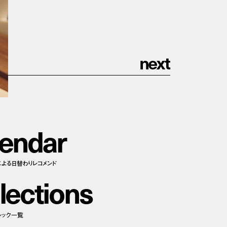
n
e
x
t
e
n
d
a
r
による日替わりレコメンド
l
e
c
t
i
o
n
s
ルック一覧