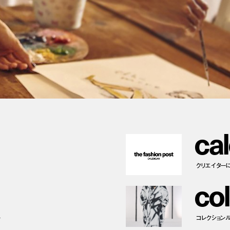
c
a
l
クリエイター
c
o
l
ー
コレクション