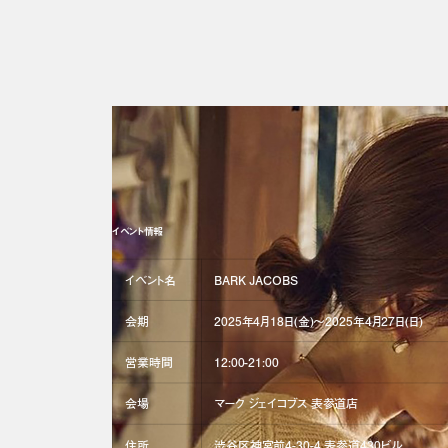
イベント情報
イベント名
BARK JACOBS
会期
2025年4月18日(金)〜2025年4月27日(日)
営業時間
12:00-21:00
会場
マーク ジェイコブス 表参道店
住所
渋谷区神宮前4-30-4 表参道430ビル