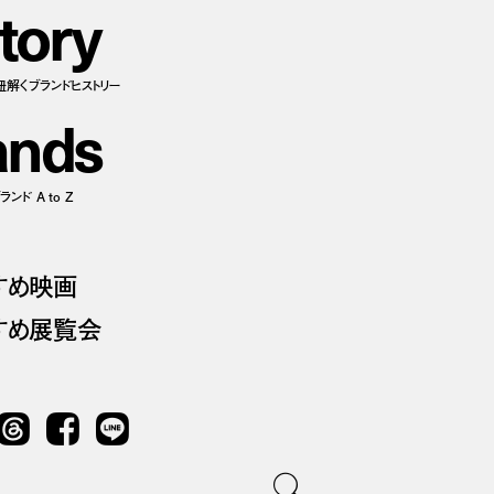
t
o
r
y
紐解くブランドヒストリー
a
n
d
s
ンド A to Z
すめ映画
すめ展覧会
Threads
Facebook
LINE