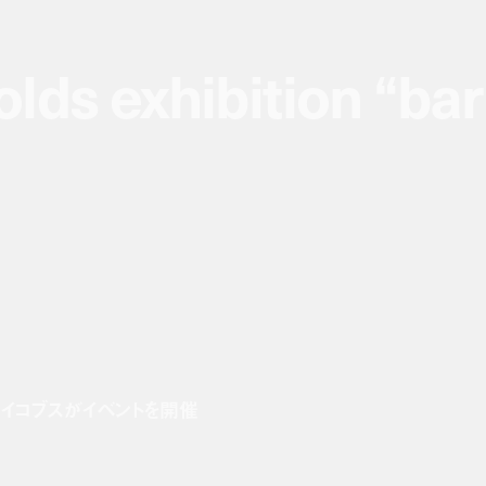
lds exhibition “ba
lds exhibition “ba
ェイコブスがイベントを開催