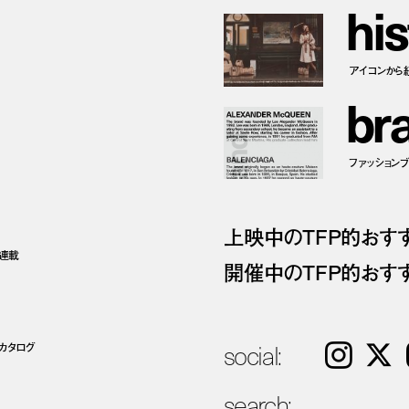
h
i
s
アイコンから
b
r
ファッションブラ
上映中のTFP的おす
ト連載
開催中のTFP的おす
social:
カタログ
Instagram
𝕏
search: