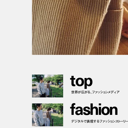
marc jacobs
holds exhibition “bark jacobs”
p
r
e
v
t
o
p
世界が広がる、ファッションメディア
f
a
s
h
i
o
n
デジタルで表現するファッションストーリ