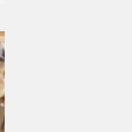
運ん
CCO.