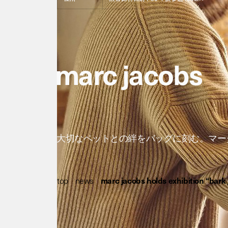
marc jacobs
holds exhibition “bark
大切なペットとの絆をバッグに刻む。マー
top
/
news
/
marc jacobs holds exhibition “bark