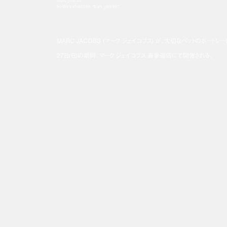
marc jacobs
holds exhibition “bark jacobs”
MARC JACOBS (マーク ジェイコブス) が、大切なペットのポートレー
27日(日)の期間、マーク ジェイコブス 表参道店にて開催される。