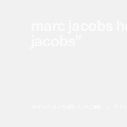
marc jacobs ho
marc jacobs ho
jacobs”
jacobs”
n
e
w
s
/
news
apr 17, 2025 7:30 pm
大切なペットとの絆をバッグに刻む。マーク ジ