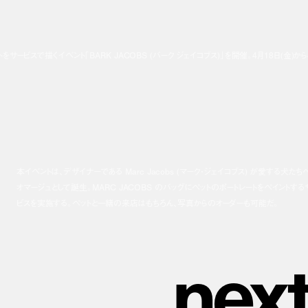
トをサービスで描くイベント「BARK JACOBS (バーク ジェイコブス)」を開催。4月18日(金)から
本イベントは、デザイナーである Marc Jacobs (マーク・ジェイコブス) が愛する犬たち
オマージュとして誕生。MARC JACOBS のバッグにペットのポートレートをペイントする
ビスを実施する。ペットと一緒の来店はもちろん、写真からのオーダーも可能だ。
n
e
x