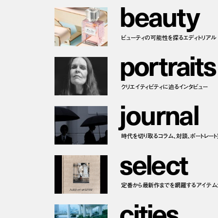
b
e
a
u
t
y
ビューティの可能性を探るエディトリアル
p
o
r
t
r
a
i
t
s
クリエイティビティに迫るインタビュー
j
o
u
r
n
a
l
時代を切り取るコラム、対談、ポートレー
s
e
l
e
c
t
定番から最新作までを網羅するアイテム
c
i
t
i
e
s