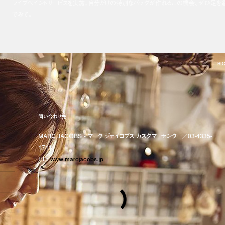
ライブペイントサービスを実施。自分だけの特別なバッグが作れるこの機会、ぜひ足を
でみて。
RI
問い合わせ先
MARC JACOBS - マーク ジェイコブス カスタマーセンター／03-4335-
1711
HP:
www.marcjacobs.jp