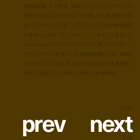
の横浜流星、北村匠海、DIOR ビューティアンバサダーの
俳優、吉沢亮、山下智久などが来場。また、権威ある文化
賞の1つであるエミー賞で、アジア人初となる初演女優賞
を獲得し、DIOR グローバルアンバサダーに就任した
Anna Sawai (アンナ・サワイ) といった華やかなグローバ
ルセレブリティも登場した。半世紀前以前から固い絆を結
んできたメゾンと日本。そんな日本の伝統文化を象徴する
京都にて幕開けした DIOR の新章に目が離せない。
p
r
e
v
n
e
x
t
中谷美紀
1
/
8