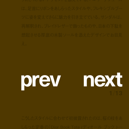
は、足首にリボンをあしらったスタイルや、フレキシブルブー
ツに姿を変えてさらに魅力を引き立てている。サンダルは、
再解釈され、ブレイドレザーで飾ったものや、日本の下駄を
想起させる厚底の木製ソールを添えたデザインでお目見
え。
p
r
e
v
n
e
x
t
1
/
13
こうしたスタイルに合わせて初披露されたのは、桜の枝をあ
しらった定番の「Dior Book Tote (ディオール ブック トー