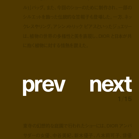
ル)」バッグ。また、今回のショーのために制作され、一部の
シルエットを飾った伝統的な笠帽子も登場した。一方、ネッ
クレスやリング、アシンメトリック ピアスといったジュエリー
は、植物の世界の多様性と美を表現し、DIOR と日本が共
に抱く植物に対する情熱を讃えた。
p
r
e
v
n
e
x
t
1
/
15
東寺の幻想的な庭園で行われたショーには、DIOR アンバ
サダーの女優、中谷美紀、新木優子、八木莉可子、俳優