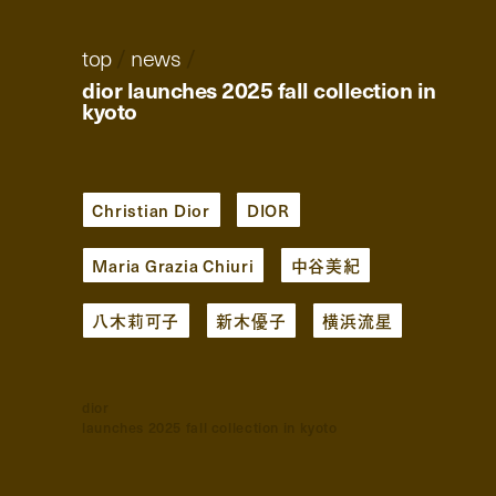
top
/
news
/
dior launches 2025 fall collection in
kyoto
Christian Dior
DIOR
Maria Grazia Chiuri
中谷美紀
八木莉可子
新木優子
横浜流星
dior
launches 2025 fall collection in kyoto