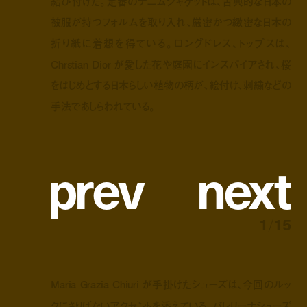
結び付けた。定番のデニムジャケットは、古典的な日本の
被服が持つフォルムを取り入れ、厳密かつ緻密な日本の
折り紙に着想を得ている。ロングドレス、トップスは、
Chrstian Dior が愛した花や庭園にインスパイアされ、桜
をはじめとする日本らしい植物の柄が、絵付け、刺繍などの
手法であしらわれている。
p
r
e
v
n
e
x
t
1
/
15
Maria Grazia Chiuri が手掛けたシューズは、今回のルッ
クにさりげないアクセントを添えている。バレリーナシューズ