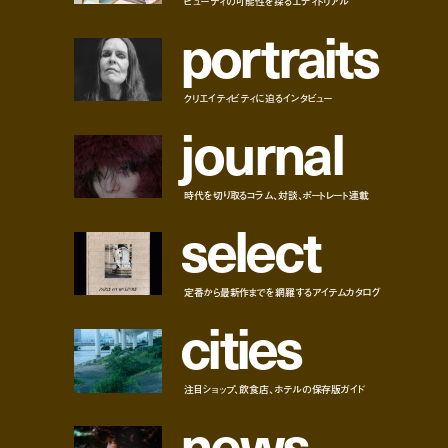
p
o
r
t
r
a
i
t
s
クリエイティビティに迫るインタビュー
j
o
u
r
n
a
l
時代を切り取るコラム、対談、ポートレート連載
s
e
l
e
c
t
定番から最新作までを網羅するアイテムカタログ
c
i
t
i
e
s
注目ショップ、飲食店、ホテルの保存版ガイド
n
e
w
s