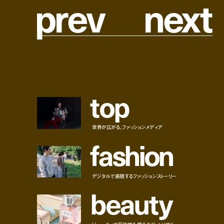
p
r
e
v
n
e
x
t
t
o
p
世界が広がる、ファッションメディア
f
a
s
h
i
o
n
デジタルで表現するファッションストーリー
b
e
a
u
t
y
ビューティの可能性を探るエディトリアル