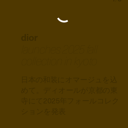
dior
launches 2025 fall
collection in kyoto
日本の和装にオマージュを込
めて。ディオールが京都の東
寺にて2025年フォールコレク
ションを発表