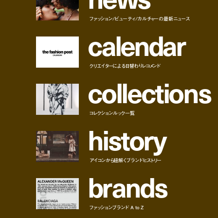
ファッション/ビューティ/カルチャーの最新ニュース
c
a
l
e
n
d
a
r
クリエイターによる日替わりレコメンド
c
o
l
l
e
c
t
i
o
n
s
コレクションルック一覧
h
i
s
t
o
r
y
アイコンから紐解くブランドヒストリー
b
r
a
n
d
s
ファッションブランド A to Z