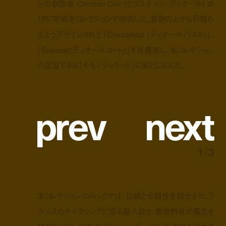
ンの創設者 Chrstian Dior (クリスチャン・ディオール) が
1957年秋冬コレクションで発表した、着物の上から羽織れ
るようデザインされた「Diorpaletot (ディオールパルト)」、
「Diorcoat(ディオールコート)」を再構築し、本コレクション
の主役である「キモノジャケット」に落とし込んだ。
p
r
e
v
n
e
x
t
1
/
3
本コレクションのルックでは、伝統と卓越性を融合させ、フ
ランスのテイラリングに宿る職人技と、着物特有の構造を