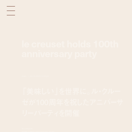
le creuset holds 100th
anniversary party
news
jun 10, 2025 12:44 pm
「美味しい」を世界に。ル・クルー
ゼが100周年を祝したアニバーサ
リーパーティを開催
le creuset
holds 100th anniversary party