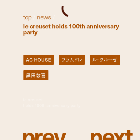
top
/
news
/
le creuset holds 100th anniversary
party
AC HOUSE
フラムドレ
ル・クルーゼ
黒田敦喜
le creuset
holds 100th anniversary party
p
r
e
v
n
e
x
t