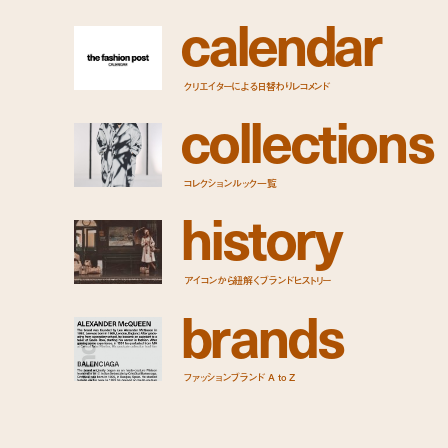
c
a
l
e
n
d
a
r
クリエイターによる日替わりレコメンド
c
o
l
l
e
c
t
i
o
n
s
コレクションルック一覧
h
i
s
t
o
r
y
アイコンから紐解くブランドヒストリー
b
r
a
n
d
s
ファッションブランド A to Z