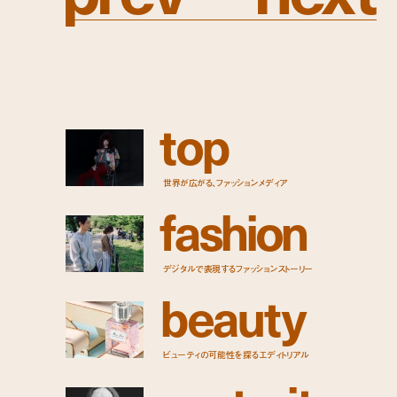
t
o
p
世界が広がる、ファッションメディア
f
a
s
h
i
o
n
デジタルで表現するファッションストーリー
b
e
a
u
t
y
ビューティの可能性を探るエディトリアル