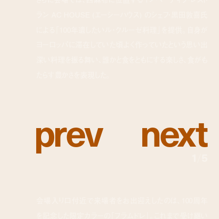
ラン AC HOUSE (エーシーハウス) のシェフ・黒田敦喜氏
による「100年遺したいル・クルーゼ料理」を提供。自身が
ヨーロッパに滞在していた頃よく作っていたという思い出
深い料理を振る舞い、誰かと食をともにする楽しさ、食がも
たらす豊かさを表現した。
p
r
e
v
n
e
x
t
1
/
5
会場入り口付近で来場者をお出迎えしたのは、100周年
を記念した限定カラーの「フラムドレ」。これまで受け継い