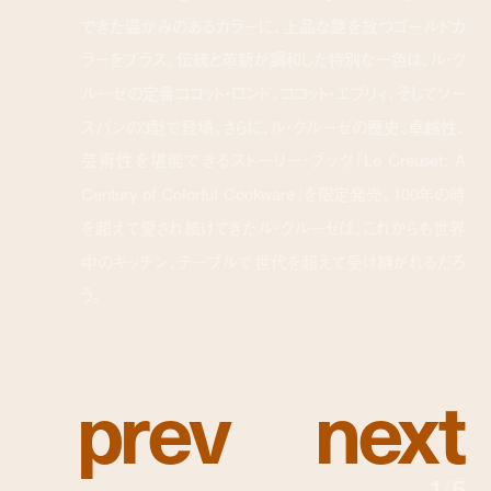
できた温かみのあるカラーに、上品な艶を放つゴールドカ
ラーをプラス。伝統と革新が調和した特別な一色は、ル・ク
ルーゼの定番ココット・ロンド、ココット・エブリィ、そしてソー
スパンの3型で登場。さらに、ル・クルーゼの歴史、卓越性、
芸術性を堪能できるストーリー・ブック『Le Creuset: A
Century of Colorful Cookware』を限定発売。100年の時
を超えて愛され続けてきたル・クルーゼは、これからも世界
中のキッチン、テーブルで世代を超えて受け継がれるだろ
う。
p
r
e
v
n
e
x
t
1
/
5