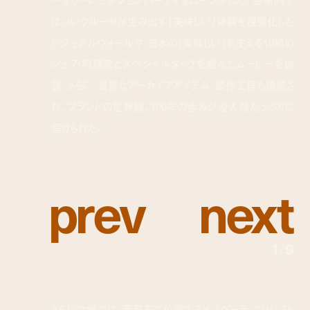
ーサリーレセプションパーティをローンチした。会場内で
は、ル・クルーゼが生み出す「美味しい」体験を視覚化した
ビジュアルウォールや、日本の「美味しい」を支える10組の
シェフ・料理家とスペシャルタッグを組んだムービーを披
露。さらに、貴重なアーカイブアイテム、製作工程も展開さ
れ、ブランドの世界観、100年の歩みが没入感たっぷりに
届けられた。
p
r
e
v
n
e
x
t
1
/
9
さらに会場では、西麻布に位置するイノベーティブ・レスト