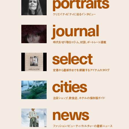
p
o
r
t
r
a
i
t
s
クリエイティビティに迫るインタビュー
j
o
u
r
n
a
l
時代を切り取るコラム、対談、ポートレート連載
s
e
l
e
c
t
定番から最新作までを網羅するアイテムカタログ
c
i
t
i
e
s
注目ショップ、飲食店、ホテルの保存版ガイド
n
e
w
s
ファッション/ビューティ/カルチャーの最新ニュース