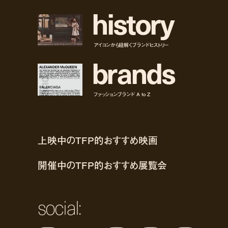
h
i
s
t
o
r
y
アイコンから紐解くブランドヒストリー
b
r
a
n
d
s
ファッションブランド A to Z
上映中のTFP的おすすめ映画
開催中のTFP的おすすめ展覧会
social: