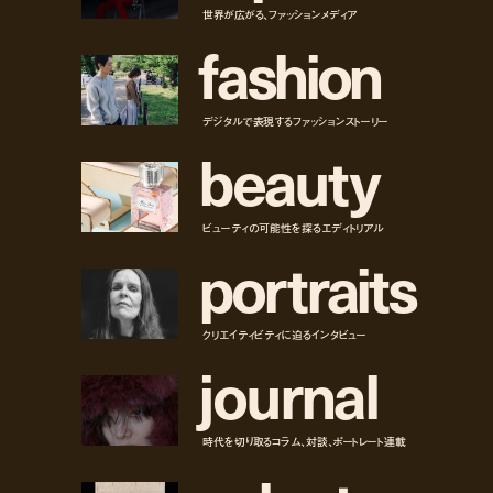
世界が広がる、ファッションメディア
f
a
s
h
i
o
n
デジタルで表現するファッションストーリー
b
e
a
u
t
y
ビューティの可能性を探るエディトリアル
p
o
r
t
r
a
i
t
s
クリエイティビティに迫るインタビュー
j
o
u
r
n
a
l
時代を切り取るコラム、対談、ポートレート連載