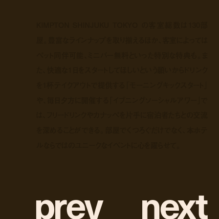
KIMPTON SHINJUKU TOKYO の客室総数は130部
屋。豊富なラインナップを取り揃えるほか、客室によっては
ペット同伴可能、ミニバー無料といった特別な特典も。ま
た、快適な1日をスタートしてほしいという願いからドリンク
を1杯テイクアウトで提供する「モーニングキックスタート」
や、毎日夕方に開催する「イブニングソーシャルアワー」で
は、フリードリンクやカナッペを片手に宿泊者たちとの交流
を深めることができる。部屋でくつろぐだけでなく、本ホテ
ルならではのユニークなイベントに心を躍らせて。
p
r
e
v
n
e
x
t