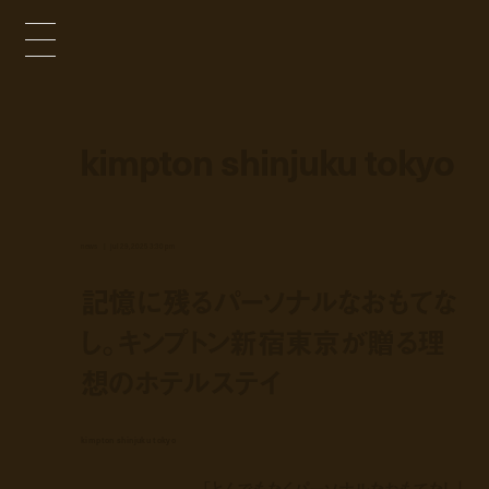
kimpton shinjuku tokyo
news
jul 29, 2025 3:30 pm
記憶に残るパーソナルなおもてな
し。キンプトン新宿東京が贈る理
想のホテルステイ
kimpton shinjuku tokyo