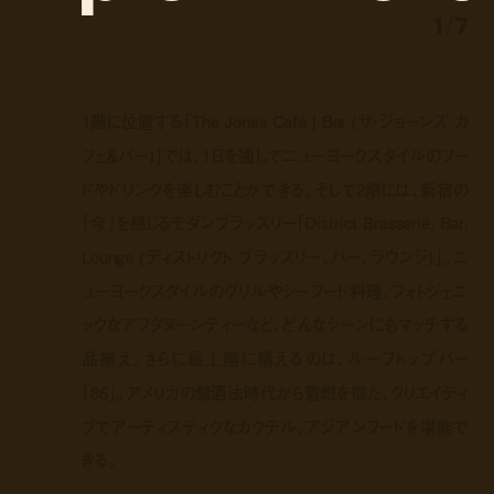
1
/
7
1階に位置する「The Jones Café | Bar (ザ・ジョーンズ カ
フェ＆バー)」では、1日を通してニューヨークスタイルのフー
ドやドリンクを楽しむことができる。そして2階には、新宿の
「今」を感じるモダンブラッスリー「District Brasserie, Bar,
Lounge (ディストリクト ブラッスリー、バー、ラウンジ)」。ニ
ューヨークスタイルのグリルやシーフード料理、フォトジェニ
ックなアフタヌーンティーなど、どんなシーンにもマッチする
品揃え。さらに最上階に構えるのは、ルーフトップバー
「86」。アメリカの禁酒法時代から着想を得た、クリエイティ
ブでアーティスティクなカクテル、アジアンフードを堪能で
きる。