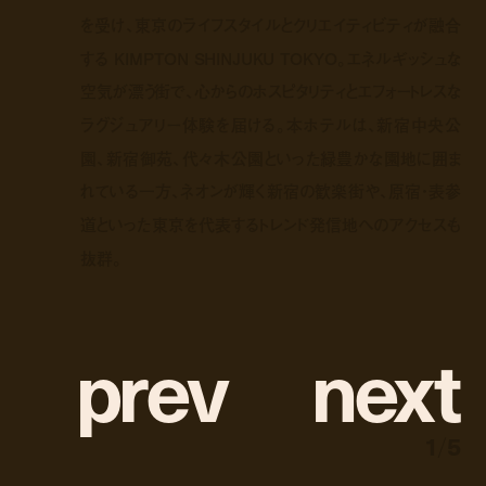
を受け、東京のライフスタイルとクリエイティビティが融合
する KIMPTON SHINJUKU TOKYO。エネルギッシュな
空気が漂う街で、心からのホスピタリティとエフォートレスな
ラグジュアリー体験を届ける。本ホテルは、新宿中央公
園、新宿御苑、代々木公園といった緑豊かな園地に囲ま
れている一方、ネオンが輝く新宿の歓楽街や、原宿・表参
道といった東京を代表するトレンド発信地へのアクセスも
抜群。
p
r
e
v
n
e
x
t
1
/
5