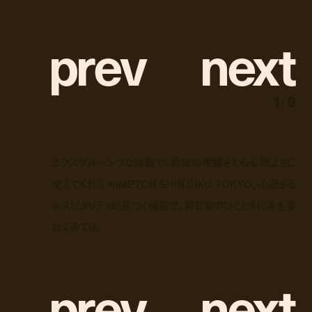
p
r
e
v
n
e
x
t
1
/
9
エクスクルーシブな体験で、新宿の喧騒さえも心地よさに
変えてくれる KIMPTON SHINJUKU TOKYO。心温まる
ホスピタリティが息づく場所で、非日常のひとときに身を委
ねてみては。
p
r
e
v
n
e
x
t