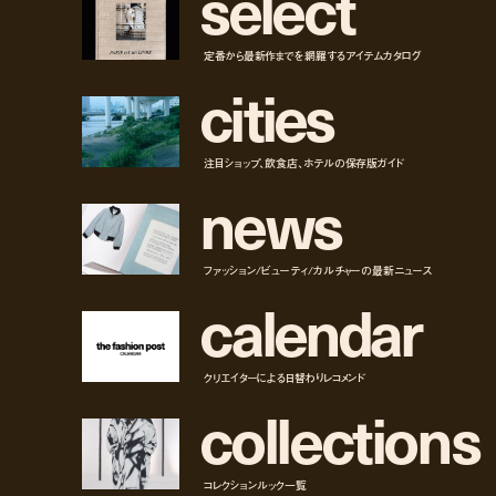
s
e
l
e
c
t
定番から最新作までを網羅するアイテムカタログ
c
i
t
i
e
s
注目ショップ、飲食店、ホテルの保存版ガイド
n
e
w
s
ファッション/ビューティ/カルチャーの最新ニュース
c
a
l
e
n
d
a
r
クリエイターによる日替わりレコメンド
c
o
l
l
e
c
t
i
o
n
s
コレクションルック一覧