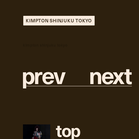
KIMPTON SHINJUKU TOKYO
kimpton shinjuku tokyo
p
r
e
v
n
e
x
t
t
o
p