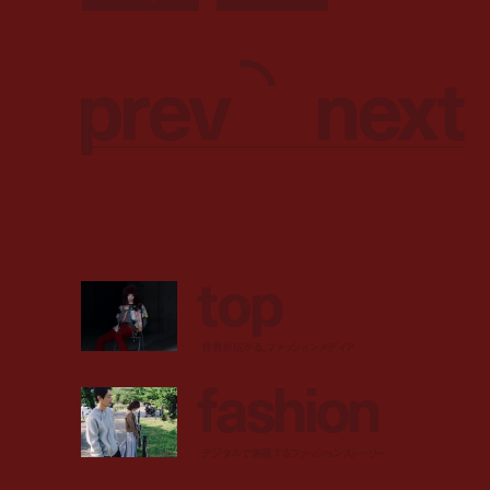
p
r
e
v
n
e
x
t
t
o
p
世界が広がる、ファッションメディア
f
a
s
h
i
o
n
デジタルで表現するファッションストーリー