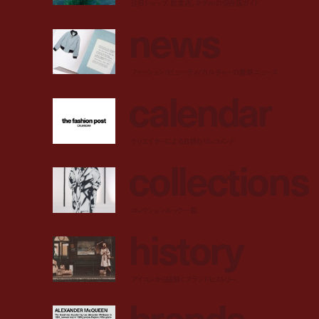
注目ショップ、飲食店、ホテルの保存版ガイド
n
e
w
s
ファッション/ビューティ/カルチャーの最新ニュース
c
a
l
e
n
d
a
r
クリエイターによる日替わりレコメンド
c
o
l
l
e
c
t
i
o
n
s
コレクションルック一覧
h
i
s
t
o
r
y
アイコンから紐解くブランドヒストリー
b
r
a
n
d
s