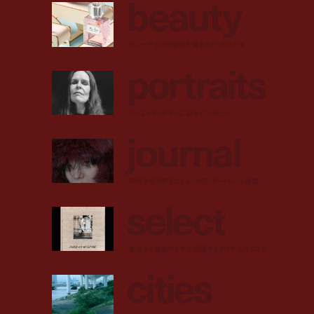
b
e
a
u
t
y
ビューティの可能性を探るエディトリアル
p
o
r
t
r
a
i
t
s
クリエイティビティに迫るインタビュー
j
o
u
r
n
a
l
時代を切り取るコラム、対談、ポートレート連載
s
e
l
e
c
t
定番から最新作までを網羅するアイテムカタログ
c
i
t
i
e
s