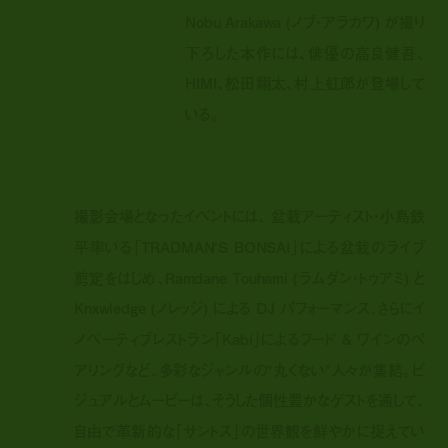
Nobu Arakawa (ノブ・アラカワ) が撮り
下ろした本作には、俳優の高良健吾、
HIMI、松田翔太、村上虹郎が登場して
いる。
撮影会場となったイベントには、 盆栽アーティスト・小島鉄
平率いる「TRADMAN‘S BONSAI」による盆栽のライブ
剪定をはじめ、Ramdane Touhami (ラムダン・トゥアミ) と
Knxwledge (ノレッジ) による DJ パフォーマンス、さらにイ
ノベーティブレストラン「Kabi」によるフード & ワインのペ
アリングなど、多彩なジャンルの“丸くない”人々が集結。ビ
ジュアルとムービーは、そうした個性豊かなゲストを通して、
自由で革新的な「サントス」の世界観を鮮やかに捉えてい