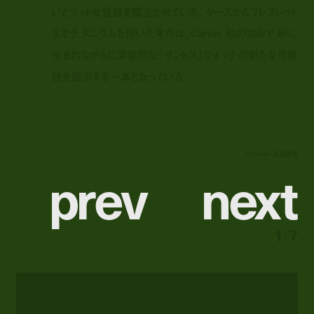
いとマットな質感を際立たせている。ケースからブレスレット
までチタニウムを用いた本作は、Cartier 初の試みであり、
生まれながらに革新的な「サントス」ウォッチの新たな可能
性を提示する一本となっている。
© Cartier 高良健吾
p
r
e
v
n
e
x
t
1
/
7