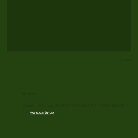
© Cartier
問い合わせ先
Cartier - カルティエ カスタマー サービスセンター／0120-1847-00
HP:
www.cartier.jp