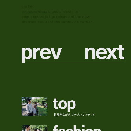
cartier
releases visuals and a movie to
commemorate the release of the new
titanium model of the santos de cartier
p
r
e
v
n
e
x
t
t
o
p
世界が広がる、ファッションメディア
f
a
s
h
i
o
n