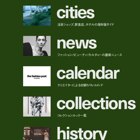
c
i
t
i
e
s
注目ショップ、飲食店、ホテルの保存版ガイド
n
e
w
s
ファッション/ビューティ/カルチャーの最新ニュース
c
a
l
e
n
d
a
r
クリエイターによる日替わりレコメンド
c
o
l
l
e
c
t
i
o
n
s
コレクションルック一覧
h
i
s
t
o
r
y