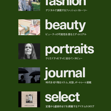
デジタルで表現するファッションストーリー
b
e
a
u
t
y
ビューティの可能性を探るエディトリアル
p
o
r
t
r
a
i
t
s
クリエイティビティに迫るインタビュー
j
o
u
r
n
a
l
時代を切り取るコラム、対談、ポートレート連載
s
e
l
e
c
t
定番から最新作までを網羅するアイテムカタログ