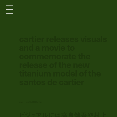
cartier releases visuals
and a movie to
commemorate the
release of the new
titanium model of the
santos de cartier
news
dec 19, 2025 5:00 pm
ビジュアルには高良健吾や村上