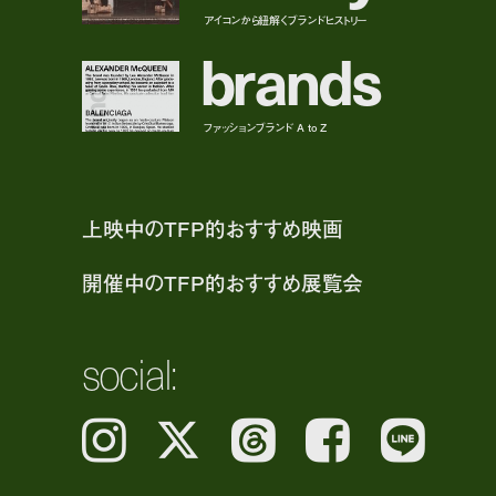
アイコンから紐解くブランドヒストリー
b
r
a
n
d
s
ファッションブランド A to Z
上映中のTFP的おすすめ映画
開催中のTFP的おすすめ展覧会
social:
Instagram
𝕏
Threads
Facebook
LINE