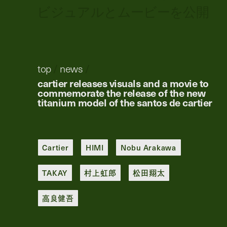
ビジュアルとムービーを公開
top
/
news
/
cartier releases visuals and a movie to
commemorate the release of the new
titanium model of the santos de cartier
Cartier
HIMI
Nobu Arakawa
TAKAY
村上虹郎
松田翔太
高良健吾