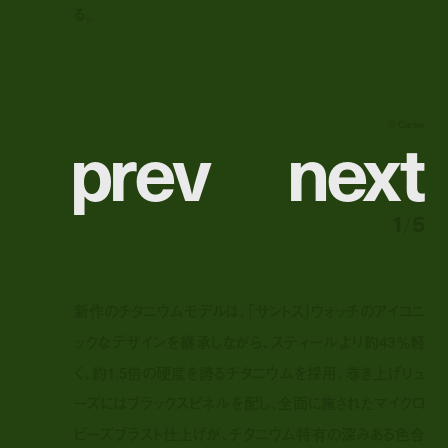
る。
p
r
e
v
n
e
x
t
© Cartier
1
/
5
新作のチタニウムモデルは、「サントス」ウォッチのアイコニ
ックなデザインを継承しながら、スティールより約43％軽
く、約1.5倍の硬度を誇るチタニウムを採用。巻き上げリュ
ーズにはブラックスピネルを配し、全面に施されたマイクロ
ビーズブラスト仕上げが、チタニウム特有の深みある色合