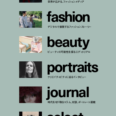
世界が広がる、ファッションメディア
f
a
s
h
i
o
n
デジタルで表現するファッションストーリー
b
e
a
u
t
y
ビューティの可能性を探るエディトリアル
p
o
r
t
r
a
i
t
s
クリエイティビティに迫るインタビュー
j
o
u
r
n
a
l
時代を切り取るコラム、対談、ポートレート連載