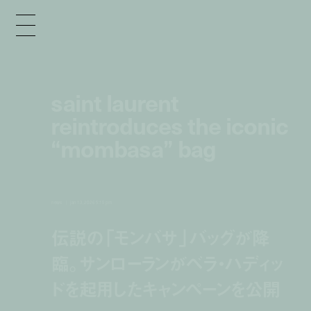
saint laurent
reintroduces the iconic
“mombasa” bag
news
jan 13, 2026 5:15 pm
伝説の「モンバサ」バッグが降
臨。サンローランがベラ・ハディッ
ドを起用したキャンペーンを公開