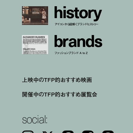
h
i
s
t
o
r
y
アイコンから紐解くブランドヒストリー
b
r
a
n
d
s
ファッションブランド A to Z
上映中のTFP的おすすめ映画
開催中のTFP的おすすめ展覧会
social: