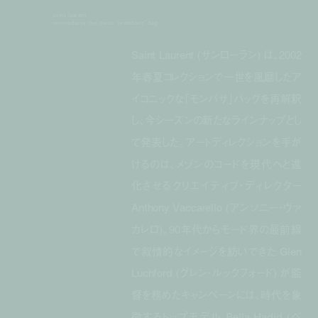
saint laurent
reintroduces the iconic “mombasa” bag
Saint Laurent (サンローラン) は、2002
年春夏コレクションで一世を風靡したア
イコニックな「モンバサ」バッグを再解釈
し、今シーズンの新たなラインナップとし
て発表した。アートディレクションを手が
けるのは、メゾンのコードを現代へと進
化させるクリエイティブ・ディレクター
Anthony Vaccarello (アンソニー・ヴァ
カレロ)。90年代からモード界の最前線
で叙情的なイメージを紡いできた Glen
Luchford (グレン・ルックフォード) が監
督を務めたキャンペーンには、時代を象
徴するトップモデル Bella Hadid (ベ