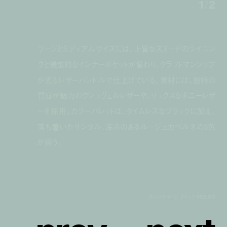
1
/
2
ラージとミディアムサイズには、上質なスエードのライニン
グと機能的なインナーポケットが備わり、クラフトマンシップ
が光るレザーハンドルで仕上げている。素材には、独特の
質感が魅力のクシュヴェルレザーや、リュクスなポニーレザ
ーを採用。カラーパレットは、タイムレスなブラックに加え、
落ち着いたサンタル、深みのあるルージュカベルネの3色
が揃う。
モンバサ ラージ ブラック ¥825,000