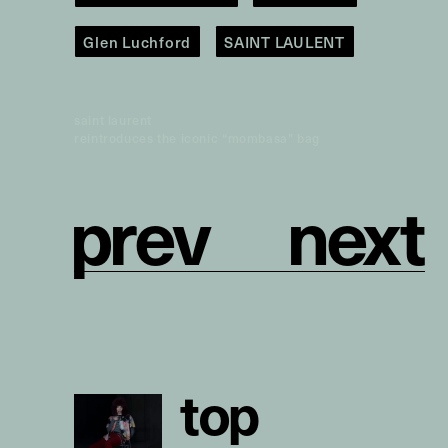
Glen Luchford
SAINT LAULENT
saint laurent
reintroduces the iconic “mombasa” bag
p
r
e
v
n
e
x
t
t
o
p