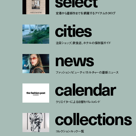
s
e
l
e
c
t
定番から最新作までを網羅するアイテムカタログ
c
i
t
i
e
s
注目ショップ、飲食店、ホテルの保存版ガイド
n
e
w
s
ファッション/ビューティ/カルチャーの最新ニュース
c
a
l
e
n
d
a
r
クリエイターによる日替わりレコメンド
c
o
l
l
e
c
t
i
o
n
s
コレクションルック一覧