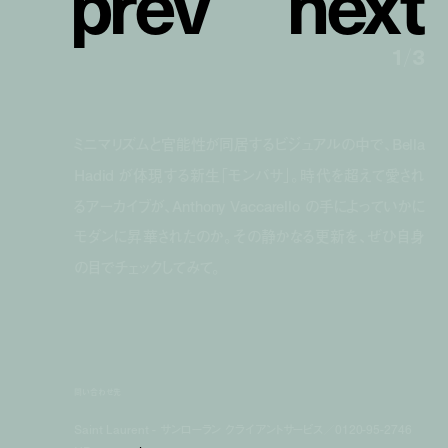
p
r
e
v
n
e
x
t
1
/
3
ミニマリズムと官能性が同居するビジュアルの中で、Bella
Hadid が体現する新生「モンバサ」。時代を超えて愛され
るアーカイブが、Anthony Vaccarello の手によっていかに
モダンに昇華されたのか。その静かなる更新を、ぜひ自身
の目でチェックしてみて。
問い合わせ先
Saint Laurent - サンローラン クライアントサービス／0120-95-2746