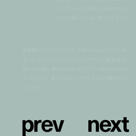
ラ・ハディッド) が登場し、現代的なエレ
ガンスを纏った名品に再び光を当てる。
再構築された「モンバサ」は、日常のあらゆるシーンに寄り
添うラージ、ミディアム、スモールの3サイズで展開される。
最大の特徴は、肩の力を抜いたリラックス感のあるショル
ダーキャリーと、柔らかなドレープが生み出す洗練されたシ
ルエットだ。
p
r
e
v
n
e
x
t