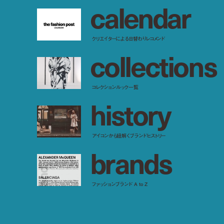
c
a
l
e
n
d
a
r
クリエイターによる日替わりレコメンド
c
o
l
l
e
c
t
i
o
n
s
コレクションルック一覧
h
i
s
t
o
r
y
アイコンから紐解くブランドヒストリー
b
r
a
n
d
s
ファッションブランド A to Z