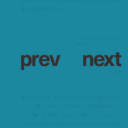
造によって形づくられた、彫刻作品さながらの佇まいは、洗
練と力強さを感じさせる。
ラージ アネモネ ピアス イエローゴールド
p
r
e
v
n
e
x
t
¥280,500
1
/
12
本コレクションは、スターリングシルバーと、18Kイエローゴ
ールドで覆ったスターリングシルバーの2色を含めた、イヤ
リング4種、リング2種、ブレスレット2種をラインナップ。
イヤリングは2サイズを揃え、バタフライキャッチによる快適