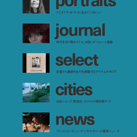
クリエイティビティに迫るインタビュー
j
o
u
r
n
a
l
時代を切り取るコラム、対談、ポートレート連載
s
e
l
e
c
t
定番から最新作までを網羅するアイテムカタログ
c
i
t
i
e
s
注目ショップ、飲食店、ホテルの保存版ガイド
n
e
w
s
ファッション/ビューティ/カルチャーの最新ニュース