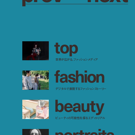
t
o
p
世界が広がる、ファッションメディア
f
a
s
h
i
o
n
デジタルで表現するファッションストーリー
b
e
a
u
t
y
ビューティの可能性を探るエディトリアル
p
o
r
t
r
a
i
t
s