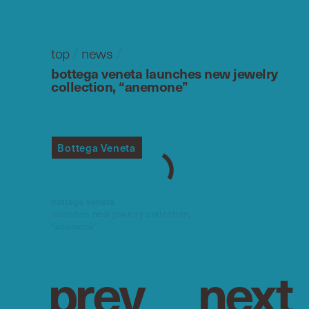
top
/
news
/
bottega veneta launches new jewelry
collection, “anemone”
Bottega Veneta
bottega veneta
launches new jewelry collection,
“anemone”
p
r
e
v
n
e
x
t