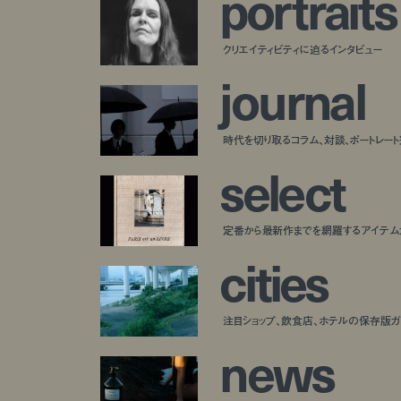
p
o
r
t
r
a
i
t
s
クリエイティビティに迫るインタビュー
j
o
u
r
n
a
l
時代を切り取るコラム、対談、ポートレー
s
e
l
e
c
t
定番から最新作までを網羅するアイテム
c
i
t
i
e
s
注目ショップ、飲食店、ホテルの保存版ガ
n
e
w
s