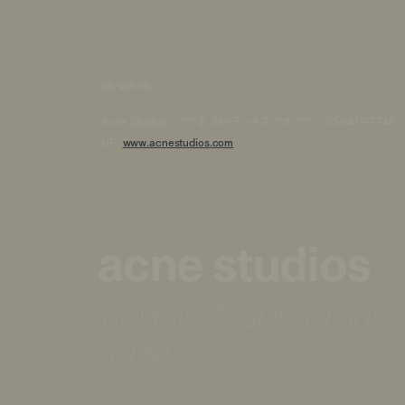
問い合わせ先
Acne Studios - アクネ ストゥディオズ アオヤマ／ 03-6419-7748
HP:
www.acnestudios.com
acne studios
unveils its spring s
robyn