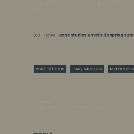
音楽家ロビンと共鳴する官能的で快適なア
を公開
top
/
news
/
acne studios unveils its spring s
ACNE STUDIOS
Jonny Johansson
Mel Ottenbe
acne studios
unveils its spring summer 2026 campaign featuring robyn