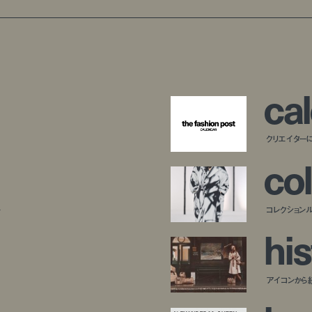
c
a
l
クリエイター
c
o
l
ー
コレクション
h
i
s
アイコンから