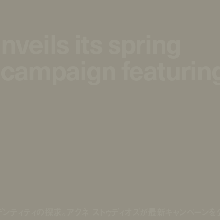
nveils its spring
nveils its spring
campaign featurin
campaign featurin
ンティティの探求。アクネ ストゥディオズが最新キャンペーンを