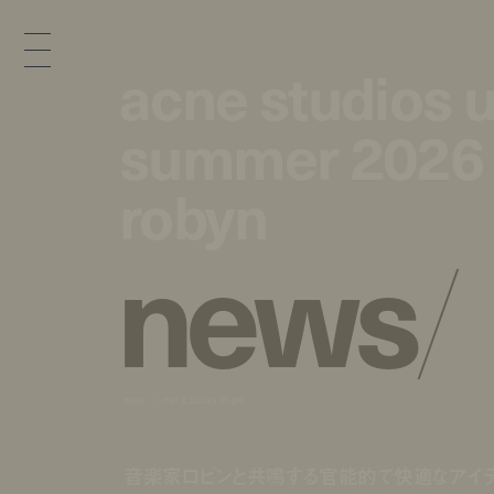
acne studios u
acne studios u
summer 2026 
summer 2026 
robyn
robyn
n
e
w
s
/
news
mar 2, 2026 6:45 pm
音楽家ロビンと共鳴する官能的で快適なアイデ