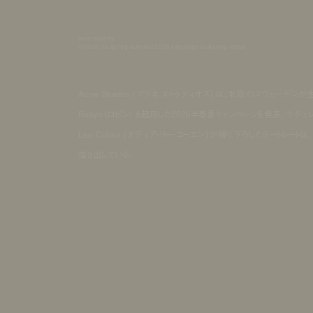
acne studios
unveils its spring summer 2026 campaign featuring robyn
Acne Stuidos (アクネ ストゥディオズ) は、北欧のスウ
Robyn (ロビン) を起用した2026年春夏キャンペーンを発表。サ
Lee Cohen (ナディア・リー・コーエン) が撮り下ろしたポートレート
描き出している。