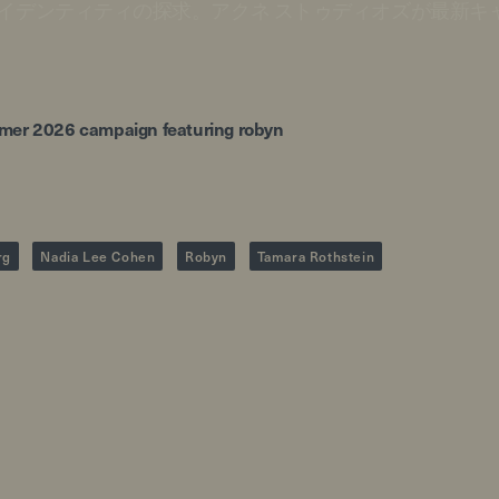
イデンティティの探求。アクネ ストゥディオズが最新キ
ummer 2026 campaign featuring robyn
rg
Nadia Lee Cohen
Robyn
Tamara Rothstein