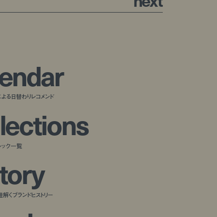
n
e
x
t
e
n
d
a
r
による日替わりレコメンド
l
e
c
t
i
o
n
s
ルック一覧
t
o
r
y
紐解くブランドヒストリー