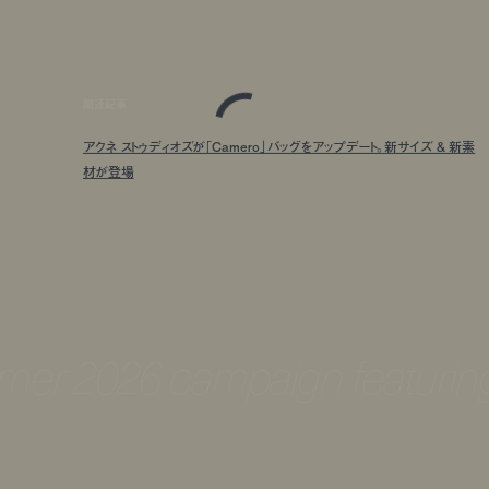
関連記事
アクネ ストゥディオズが「Camero」バッグをアップデート。新サイズ & 新素
材が登場
ummer 2026 campaign featurin