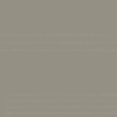
ェーデンが生んだ稀代のポップアイコンであり、その知的な音楽性で世界を魅了し続けるミュージシャ
チュレーションの効いた色彩とレトロ・ハイモダニズムな表現で異彩を放つ鬼才フォトグラファー Nad
は、Robyn の最新アルバム『Sexistential』とコレクションが共有する「女性性の再定義」を鮮
ブランドの創設者であり、ファッションからアート、カルチャーに至るまで多極的な視
Acne Studiosの世界観を築き上げてきたクリエイティブ・ディレクターの Jon
Johansson (ジョニー・ヨハンソン)。彼と Robyn は、長年の友人であり、互いの美学を
理解し合う同志でもある。2人の才能が共鳴したのは、単なる「服とモデル」の関係を