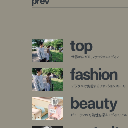
p
r
e
v
t
o
p
世界が広がる、ファッションメディア
f
a
s
h
i
o
n
デジタルで表現するファッションストーリ
b
e
a
u
t
y
ビューティの可能性を探るエディトリアル