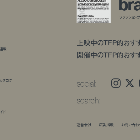
b
r
ファッションブラ
上映中のTFP的おす
ト連載
開催中のTFP的おす
social:
カタログ
Instagram
𝕏
search:
イド
運営会社
広告掲載
お問い合わ