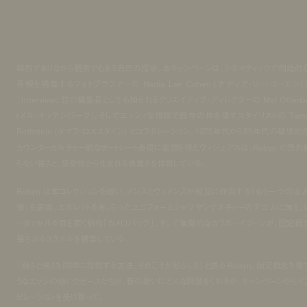
鮮烈でありながら親密でもある自己の探求。本キャンペーンは、シネマティックで倒錯的
界観を構築するフォトグラファーの Nadia Lee Cohen (ナディア・リー・コーエン) 
『Interview』誌の編集長としても知られるクリエイティブ・ディレクターの Mel Ottenbe
(メル・オッテンバーグ)、そしてエッジィな視線で既存の枠を壊すスタイリストの Tama
Rothstein (タマラ・ロススタイン) とコラボレーション。1970年代から80年代の破壊的
カウンターカルチャー的なポートレート表現に着想を得たヴィジュアルは、Robyn の恐れ
らない強さと、感受性から生まれる勇敢さを体現している。
Robyn は本コレクションを纏い、メンズとウィメンズが相互に作用する「もう一つの主
像」を表現。エポレットをあしらったユニフォームシャツやシグネチャーのデニムに加え、
ータッセルが目を惹く新作「カメロバッグ」、そして象徴的なカウボーイブーツが、固定概
揺さぶるスタイルを構築している。
「弱さと強さを同時に投影する方法、それこそが私らしさ」と語る Robyn。固定概念を覆
うなエッジの効いたピースたちが、春の装いにどんな刺激をくれるか。キャンペーンからイ
ピレーションを受け取って。