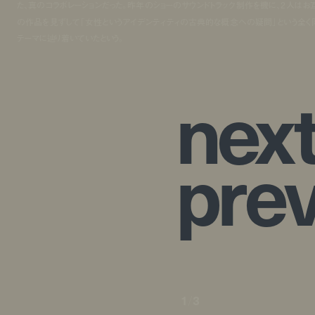
た、真のコラボレーションだった。昨年のショーのサウンドトラック制作を機に、2人はお
の作品を見ずして「女性というアイデンティティの古典的な概念への疑問」という全く
テーマに辿り着いていたという。
n
e
x
p
r
e
1
/
3