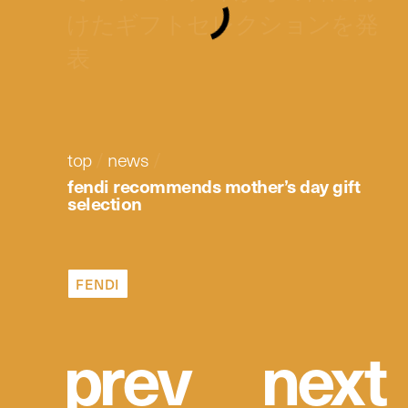
けたギフトセレクションを発
表
top
/
news
/
fendi recommends mother’s day gift
selection
FENDI
p
r
e
v
n
e
x
t