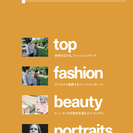
t
o
p
世界が広がる、ファッションメディア
f
a
s
h
i
o
n
デジタルで表現するファッションストーリー
b
e
a
u
t
y
ビューティの可能性を探るエディトリアル
p
o
r
t
r
a
i
t
s