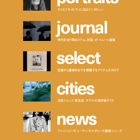
クリエイティビティに迫るインタビュー
j
o
u
r
n
a
l
時代を切り取るコラム、対談、ポートレート連載
s
e
l
e
c
t
定番から最新作までを網羅するアイテムカタログ
c
i
t
i
e
s
注目ショップ、飲食店、ホテルの保存版ガイド
n
e
w
s
ファッション/ビューティ/カルチャーの最新ニュース