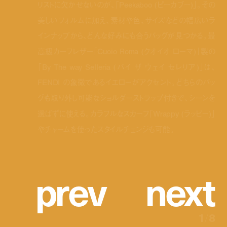
リストに欠かせないのが、「Peekaboo (ピーカブー)」。その
美しいフォルムに加え、素材や色、サイズなどの幅広いラ
インナップから、どんな好みにも合うバッグが見つかる。最
高級カーフレザー「Cuoio Roma (クオイオ ローマ)」製の
「By The way Selleria (バイ ザ ウェイ セレリア)」は、
FENDI の象徴であるイエローがアクセント。どちらのバッ
グも取り外し可能なショルダーストラップ付きで、シーンを
選ばずに使える。カラフルなスカーフ「Wrappy (ラッピー)」
やチャームを使ったスタイルチェンジも可能。
p
r
e
v
n
e
x
t
1
/
8