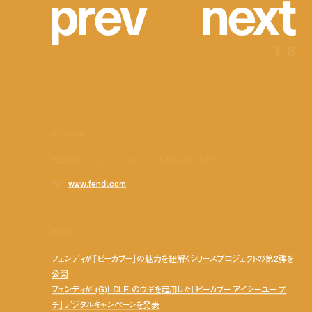
p
r
e
v
n
e
x
t
1
/
6
問い合わせ先
FENDI – フェンディ ジャパン／0120-001-829
HP:
www.fendi.com
関連記事
フェンディが「ピーカブー」の魅力を紐解くシリーズプロジェクトの第2弾を
公開
フェンディが (G)I-DLE のウギを起用した「ピーカブー アイシーユー プ
チ」デジタルキャンペーンを発表