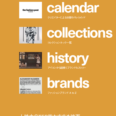
c
a
l
e
n
d
a
r
クリエイターによる日替わりレコメンド
c
o
l
l
e
c
t
i
o
n
s
コレクションルック一覧
h
i
s
t
o
r
y
アイコンから紐解くブランドヒストリー
b
r
a
n
d
s
ファッションブランド A to Z