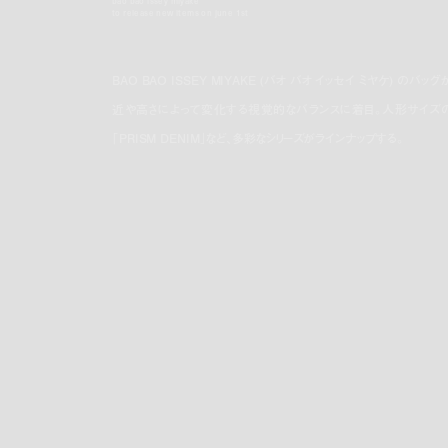
bao bao issey miyake
to release new items on june 1st
BAO BAO ISSEY MIYAKE (バオ バオ イッセイ ミヤケ) のバ
近や高さによって変化する視覚的なバランスに着目。人形サイズのミ
「PRISM DENIM」など、多彩なシリーズがラインナップする。