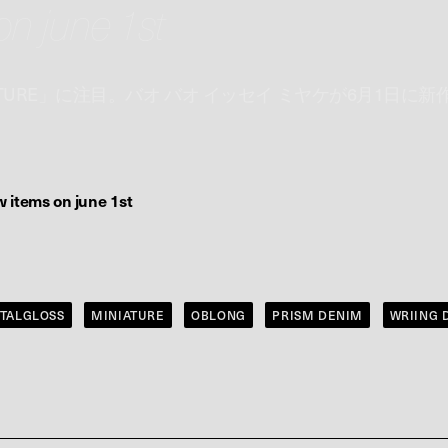
on june 1st
TURE」に注目。バオ バオ イッセイ ミヤケが6月1日に新
w items on june 1st
TALGLOSS
MINIATURE
OBLONG
PRISM DENIM
WRIING 