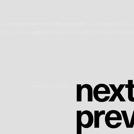
ッグから、6月1日(月)発売の新作アイテムが登場。2026年春夏シーズンの “TAKEOFF” Vol.1 は
ニチュアバッグから着想を得た「MINIATURE」をはじめ、デニムを思わせる加工を施
n
e
x
「MINIATURE」Tote bag ¥68,200
p
r
e