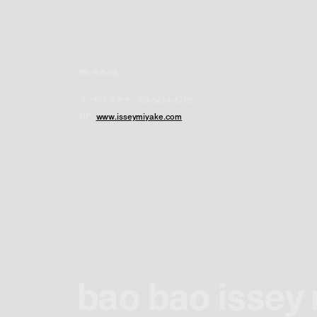
問い合わせ先
イッセイ ミヤケ／03-5454-1705
HP:
www.isseymiyake.com
bao bao issey