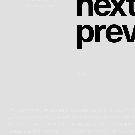
n
e
x
「PRISM DENIM」Small Tote bag
p
r
e
¥47,300、Tote bag ¥58,300
1
/
2
デニムから着想を得た「PRISM DENIM」と「WRIING DENIM」は、プリントとエンボ
工、アクセントの金具でデニム生地を表現している。ブルーにはシルバーのメッキ色、ブ
クにはコッパー系のメッキ色を採用。
「PRISM DENIM」は2サイズで展開され
「WRIING DENIM」のストラップを一重にするとクロスボディバッグ、二重にするとショ