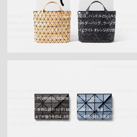
光沢のあるエナメル素材の「CRYSTALGLOSS」は、ハンドルとショルダーストラップ
革が用いられている。スモールハンドバッグとショルダーバッグ、ラージサイズのハンド
グの3種類を用意しており、それぞれダーク グレイとライト オレンジの2色展開。お出か
らビジネスまで、幅広いシーンに馴染む。
「CARD WALLET」Card Wallet ¥22
キャッシュレス派に向けた「CARD WALLET」からは、ブラックとブルーの2色が展開され
「PRISM DENIM」や「WRIING DENIM」と同じカラーパレット。
人々をミニチュアの世界に誘うバッグ「MINIATURE」から、春夏シーズンらしいデニム
メージしたアイテムまでが揃う今作は、6月1日(月)に発売。新たな視点で楽しませてくれ
ッグを、ぜひ手に取ってみて。