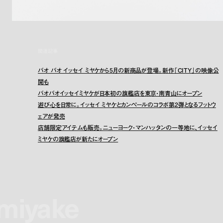
関連記事
バオ バオ イッセイ ミヤケから5月の新商品が登場。新作「CITY」の映像公
開も
バオバオイッセイミヤケが日本初の旗艦店を東京・南青山にオープン
遊び心を日常に。イッセイ ミヤケとカンペールのコラボ第2弾となるフットウ
ェアが発売
店舗限定アイテムも販売。ニューヨーク・マンハッタンの一等地に、イッセイ
ミヤケの旗艦店が新たにオープン
 miyake