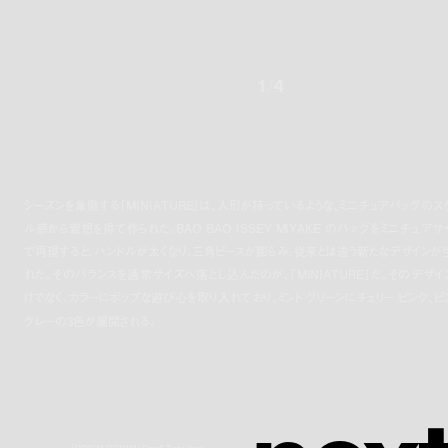
1
/
4
シーズンを象徴する「MINIATURE」は、人形が持っているような、ミニチュアバッグのス
ル感から着想を得て作られた。BAO BAO ISSEY MIYAKE のバッグをミニチュアサ
で再現すると、ハンドルが太くなり、三角ピースが膨らみ、従来とは違う新たなデザインが
れた。
そのバランスを通常サイズへ落とし込んだのが
、「MINIATURE」だ。そのデザイ
けでなく、カラーにポップな遊び心を取り入れており、ミント グリーンにチェリー ピンク、ピ
グレーの3色が展開される。