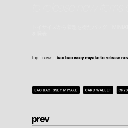
to release new items 
トイサイズから着想を得たバッグ「MINIA
を発表
top
/
news
/
bao bao issey miyake to release ne
BAO BAO ISSEY MIYAKE
CARD WALLET
CRYS
p
r
e
v