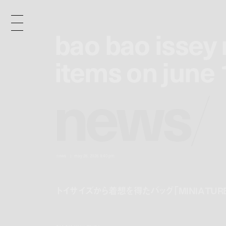
bao bao issey
bao bao issey
items on june 
items on june 
n
e
w
s
/
news
may 26, 2026 8:40 pm
トイサイズから着想を得たバッグ「MINIATUR