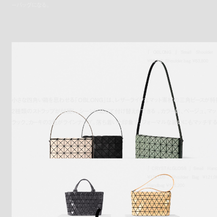
ーバッグになる。
「OBLONG」Small Shoulder 
¥58,300、Shoulder bag ¥63,800
小さな四角い箱を思わせる「OBLONG」は、レザーライクなマット素材の三角ピースが特
2種類のストラップが付属し、シーンに応じて付け替えができる
。
カラーは、ベージュ、マッ
ラック、カーキの3色がラインナップ。
落ち着いた印象で、フォーマルな装いにもマッチする
「CRYSTALGLOSS」Small Hand
¥132,000、Shoulder Bag ¥121,
Handbag ¥145,200