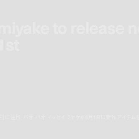
 miyake to release 
 miyake to release 
1st
1st
E」に注目。バオ バオ イッセイ ミヤケが6月1日に新作アイテム