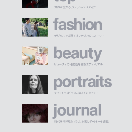
世界が広がる、ファッションメディア
f
a
s
h
i
o
n
デジタルで表現するファッションストーリー
b
e
a
u
t
y
ビューティの可能性を探るエディトリアル
p
o
r
t
r
a
i
t
s
クリエイティビティに迫るインタビュー
j
o
u
r
n
a
l
時代を切り取るコラム、対談、ポートレート連載