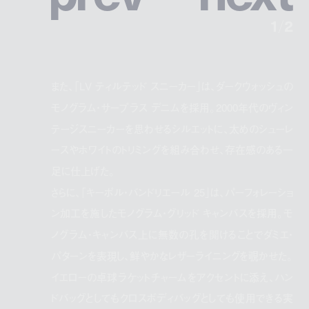
1
/
2
また、「LV ティルテッド スニーカー」は、ダークウォッシュの
モノグラム・サープラス デニムを採用。2000年代のヴィン
テージスニーカーを思わせるシルエットに、太めのシューレ
ースやホワイトのトリミングを組み合わせ、存在感のある一
足に仕上げた。
さらに、「キーポル・バンドリエール 25」は、パーフォレーショ
ン加工を施したモノグラム・グリッド キャンバスを採用。モ
ノグラム・キャンバス上に無数の孔を開けることでダミエ・
パターンを表現し、鮮やかなレザーライニングを覗かせた。
イエローの卓球ラケットチャームをアクセントに添え、ハン
ドバッグとしてもクロスボディバッグとしても使用できる実