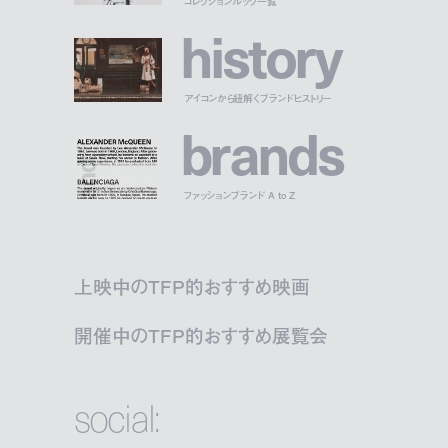
コレクションルック一覧
h
i
s
t
o
r
y
アイコンから紐解くブランドヒストリー
b
r
a
n
d
s
ファッションブランド A to Z
上映中のTFP的おすすめ映画
開催中のTFP的おすすめ展覧会
social: