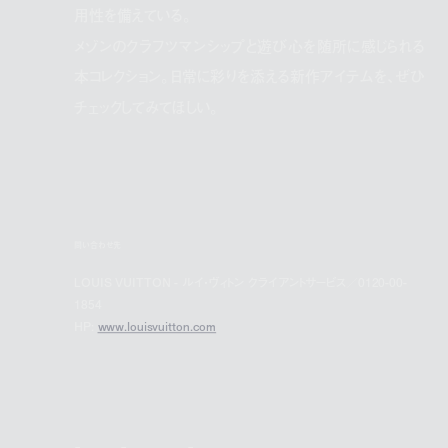
用性を備えている。
メゾンのクラフツマンシップと遊び心を随所に感じられる
本コレクション。日常に彩りを添える新作アイテムを、ぜひ
チェックしてみてほしい。
問い合わせ先
LOUIS VUITTON - ルイ・ヴィトン クライアントサービス／0120-00-
1854
HP:
www.louisvuitton.com