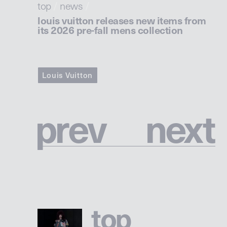
top
/
news
/
louis vuitton releases new items from
its 2026 pre-fall mens collection
Louis Vuitton
p
r
e
v
n
e
x
t
t
o
p