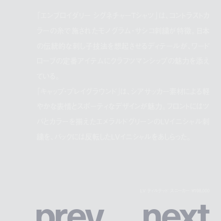
「エンブロイダリー シグネチャーTシャツ」は、コントラストカ
ラーの糸で施されたモノグラム・サシコ刺繍が特徴。日本
の伝統的な刺し子技法を想起させるディテールが、ワード
ローブの定番アイテムにクラフツマンシップの魅力を添え
ている。
「キャップ・プレイグラウンド」は、シアサッカー素材による軽
やかな表情とスポーティなデザインが魅力。フロントにはツ
バとカラーを揃えたエメラルドグリーンのLVイニシャル刺
繍を、バックには反転したLVイニシャルをあしらった。
p
r
e
v
n
e
x
t
LV ティルテッド スニーカー ¥198,000