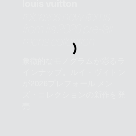
louis vuitton
releases new items
from its 2026 pre-fall
mens collection
象徴的なモノグラムが彩るラ
インナップ。ルイ・ヴィトン
が2026プレフォール メン
ズ・コレクションの新作を発
売