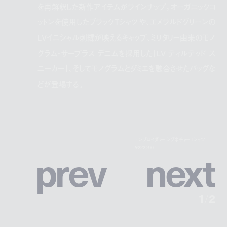
を再解釈した新作アイテムがラインナップ。オーガニックコ
ットンを使用したブラックTシャツや、エメラルドグリーンの
LVイニシャル刺繍が映えるキャップ、ミリタリー由来のモノ
グラム・サープラス デニムを採用した「LV ティルテッド ス
ニーカー」、そしてモノグラムとダミエを融合させたバッグな
どが登場する。
エンブロイダリー シグネチャーTシャツ
p
r
e
v
n
e
x
t
¥222,200
1
/
2