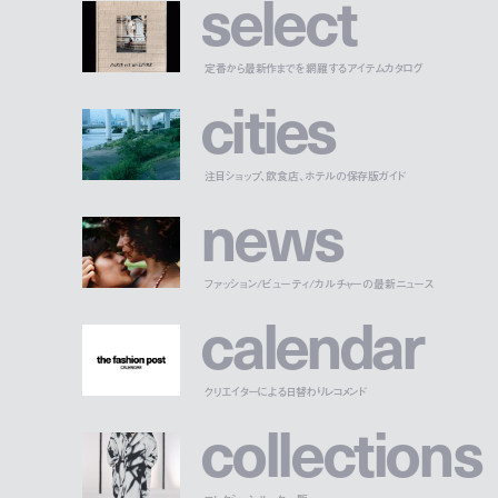
s
e
l
e
c
t
定番から最新作までを網羅するアイテムカタログ
c
i
t
i
e
s
注目ショップ、飲食店、ホテルの保存版ガイド
n
e
w
s
ファッション/ビューティ/カルチャーの最新ニュース
c
a
l
e
n
d
a
r
クリエイターによる日替わりレコメンド
c
o
l
l
e
c
t
i
o
n
s