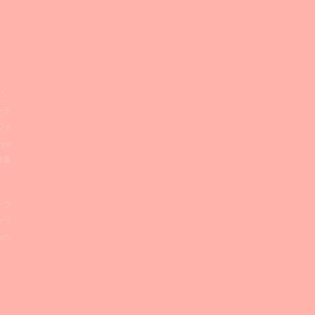
ダン・
ーテ
フォ
ge
特集
ス・ラ
ァッ
tti