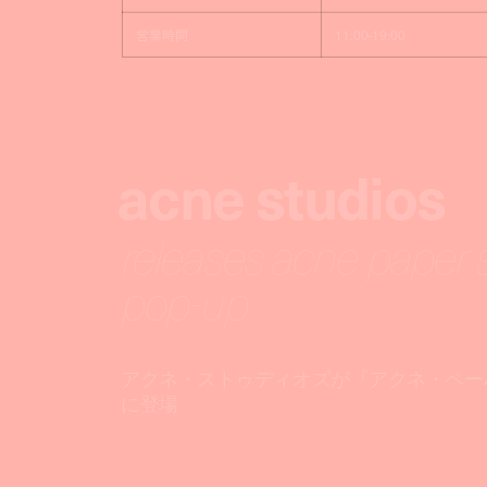
営業時間
11:00-19:00
acne studios
releases acne paper s
pop-up
アクネ・ストゥディオズが『アクネ・ペー
に登場