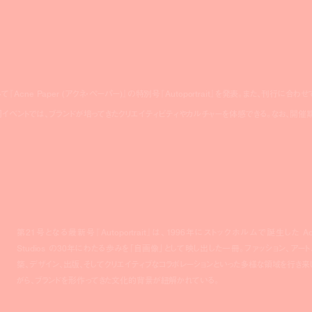
して『Acne Paper (アクネ・ペーパー)』の特別号『Autoportrait』を発表。また、刊行に合わせ
催される。同イベントでは、ブランドが培ってきたクリエイティビティやカルチャーを体感できる。なお、開催
第21号となる最新号『Autoportrait』は、1996年にストックホルムで誕生した Ac
Studios の30年にわたる歩みを「自画像」として映し出した一冊。ファッション、アート
築、デザイン、出版、そしてクリエイティブなコラボレーションといった多様な領域を行き来
がら、ブランドを形作ってきた文化的背景が紐解かれている。