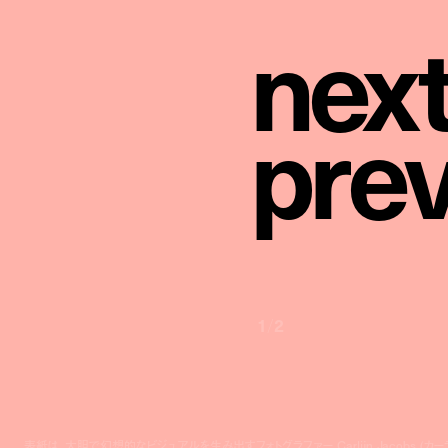
n
e
x
p
r
e
1
/
2
表紙は、大胆で幻想的なビジュアルを生み出すフォトグラファー Carlijn Jacobs (カー