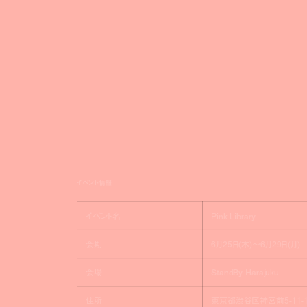
イベント情報
イベント名
Pink Library
会期
6月25日(木)〜6月29日(月)
会場
StandBy Harajuku
住所
東京都渋谷区神宮前5-11-