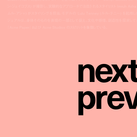
ン・ジェイコブス) が撮影し、実験的なアプローチで注目されるスタイリスト Imruh Asha 
ムル・アシャ) がスタイリングを担当。モデルの Lulu Tenney (ルル・テニー) を起用し
ジュアルは、身体そのものを表現の一部として捉え、文化や感情、創造性を探求して
『Acne Paper』および Acne Studios のスピリットを象徴している。
n
e
x
p
r
e