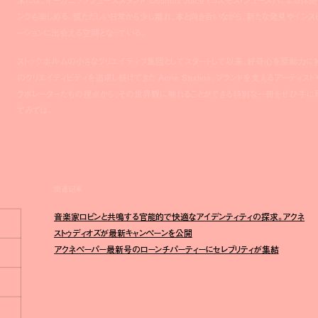
末には、オーガニックジューススタンド Cosmos Juice (コスモス・ジュース) による抹茶
ンクも楽しめる。慌ただしい日常から少し離れ、本と向き合いながら、新たな発見やインス
ーションに出会える空間となっている。
ストックホルムの小さなクリエイティブ集団としてスタートして以来、好奇心を原動力に
のクリエイティビティを追求し続けてきた Acne Studios。ブランドを支えるアーティスト
ラボレーターたちの視点から、その世界観に触れることができる特別な一冊をぜひ手に
てみては。
関連記事
音楽家ロビンと共鳴する官能的で快適なアイデンティティの探求。アクネ
ストゥディオズが最新キャンペーンを公開
アクネペーパー最新号のローンチパーティーにセレブリティが集結
1