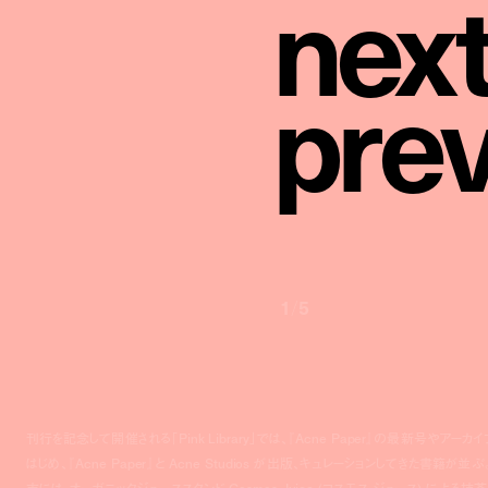
n
e
x
p
r
e
1
/
5
刊行を記念して開催される「Pink Library」では、『Acne Paper』の最新号やアーカイ
はじめ、『Acne Paper』と Acne Studios が出版、キュレーションしてきた書籍が並ぶ