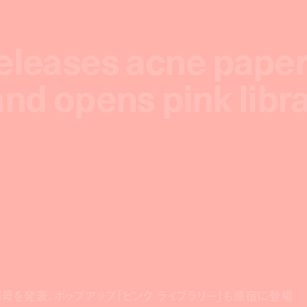
releases acne pape
releases acne pape
and opens pink libr
and opens pink libr
別号を発表。ポップアップ「ピンク ライブラリー」も原宿に登場