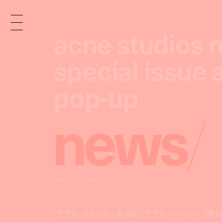
acne studios 
acne studios 
special issue 
special issue 
pop-up
pop-up
n
e
w
s
/
news
jun 27, 2026 4:50 pm
アクネ・ストゥディオズが『アクネ・ペーパー』特