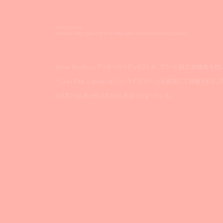
acne studios
releases acne paper special issue and opens pink library pop-up
Acne Studios (アクネ・ストゥディオズ) が、ブランド創立30周年を祝
ベント「Pink Library (ピンク・ライブラリー)」も原宿にて開
は6月25日(木)から6月29日(月)までとなっている。