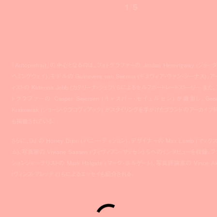
1
/
5
「Autoportrait」の中心となるのは、フォトグラファーの Jordan Hemingway (ジョー
ヘミングウェイ)、モデルの Guinevere van Seenus (ギネヴィア・ヴァン・シーナス)、ア
ィストの Katerina Jebb (カテリーナ・ジェブ) らによるセルフポートレートストーリー。また、
トグラファーの Casper Sejersen (キャスパー・セイェルセン) が撮影し、Geor
Krakowiak (ジョージ・クラコヴィアック) がスタイリングを手がけたブランドのアーカイブ
も掲載されている。
さらに、DJ の Honey Dijon (ハニー・ディジョン)、デザイナーの Max Lamb (マック
ム)、写真家の Viviane Sassen (ヴィヴィアン・サッセン) らへのインタビューを収録。フ
ションジャーナリストの Mark Holgate (マーク・ホルゲート)、写真評論家の Vince Ale
(ヴィンス・アレッティ) らによるエッセイも紹介される。