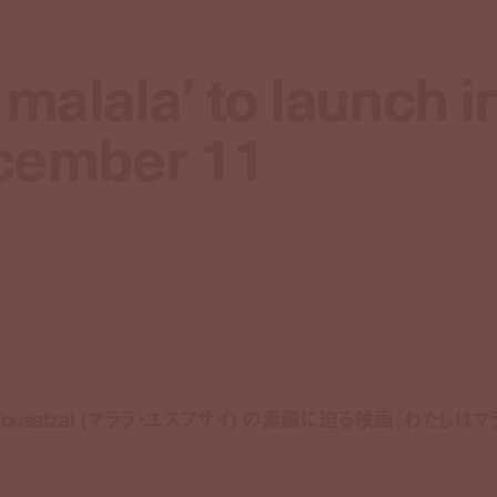
alala’ to launch i
alala’ to launch i
ecember 11
ecember 11
ousafzai (マララ・ユスフザイ) の素顔に迫る映画『わたしは