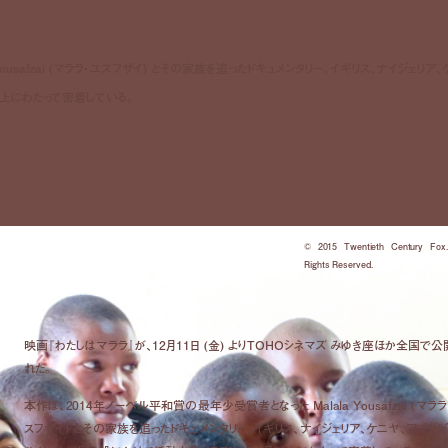
usafzai (マララ・ユスフザイ) とその家族を追ったドキュメンタリー。イギリス、ナイジェリア、
以上にわたって密着している。
© 2015 Twentieth Century Fox.
Rights Reserved.
映画『わたしはマララ』が、12月11日 (金) よりTOHOシネマズ みゆき座ほか全国で公
れた。
本作は、2014年ノーベル平和賞の最年少受賞者となった Malala Yousafzai (マララ
スフザイ) とその家族を追ったドキュメンタリー。イギリス、ナイジェリア、ケニヤ、アブダビ