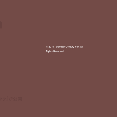
n
n
© 2015 Twentieth Century Fox. All
Rights Reserved.
マララ』が公開