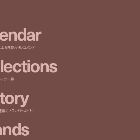
e
n
d
a
r
による日替わりレコメンド
l
e
c
t
i
o
n
s
ルック一覧
t
o
r
y
紐解くブランドヒストリー
a
n
d
s