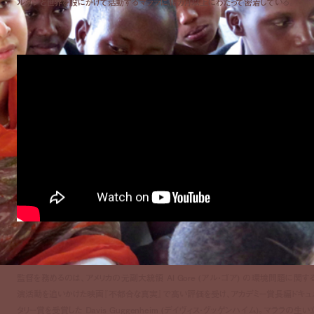
ルダンと世界を股にかけて活動するマララに18カ月以上にわたって密着している。
監督を務めるのは、アメリカの元副大統領 Al Gore (アル・ゴア) の環境問題に関す
演活動を追いかけた映画『不都合な真実』で高い評価を受け、アカデミー賞長編ドキュ
タリー賞を受賞した Davis Guggenheim (デイヴィス・グッゲンハイム)。マララの生い