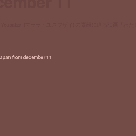
ecember 11
Yousafzai (マララ・ユスフザイ) の素顔に迫る映画『わ
 japan from december 11