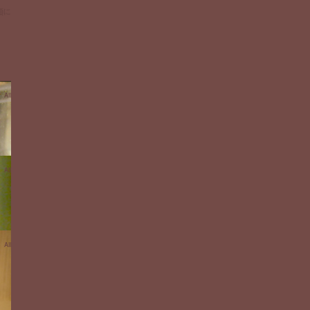
顔に
 All
 All
 All