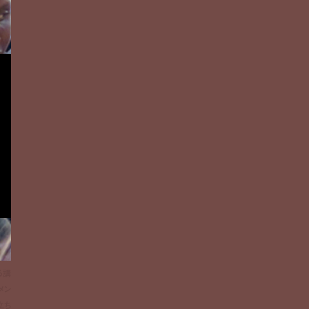
る講
メン
立ち