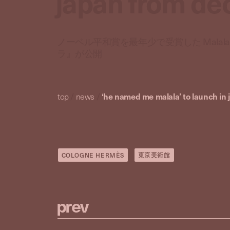
japan from d
ノーベル平和賞を最年少で受賞した Malala 
ラ』が公開
top
/
news
/
‘he named me malala’ to launch in
COLOGNE HERMÈS
東京美術館
p
r
e
v