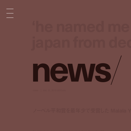
‘he named me m
‘he named me m
japan from d
japan from d
n
e
w
s
/
news
dec 12, 2015 8:00 am
ノーベル平和賞を最年少で受賞した Malala Y