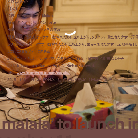
＜作品情報＞
『わたしはマララ』
原題: He named me Malala
監督: デイヴィス・グッゲンハイム
出演: マララ・ユスフザイとその家族
関連書籍: 「わたしはマララ 教育のために立ち上がり、タリバンに撃たれた少女」（学
ブリッシング刊）、「マララ 教育のために立ち上がり、世界を変えた少女」（岩崎書店刊）
配給: 20世紀フォックス映画
2015年／アメリカ／カラー／ヴィスタサイズ／88分／日本語字幕：栗原とみ子
©2015 Twentieth Century Fox. All Rights Reserved.
URL:
www.foxmovies-jp.com/malala/
2015年12月11日 (金) TOHOシネマズ みゆき座ほか全国ロードショー
alala’ to launch i