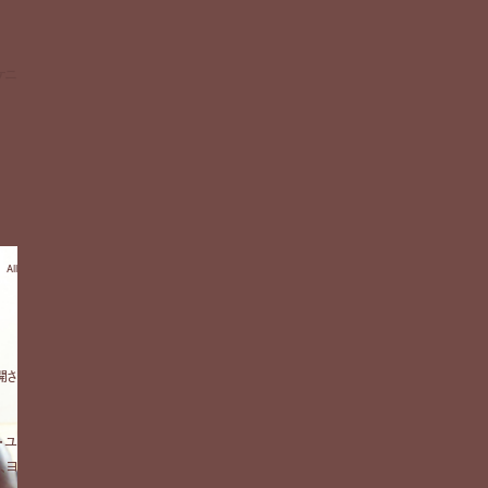
ケニ
 All
開さ
・ユ
、ヨ