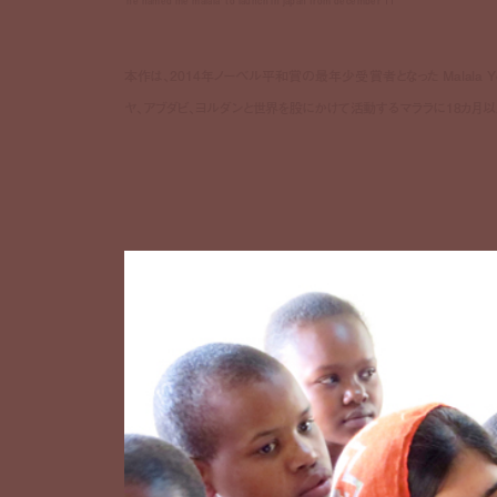
‘he named me malala’ to launch in japan from december 11
本作は、2014年ノーベル平和賞の最年少受賞者となった Malala Yo
ヤ、アブダビ、ヨルダンと世界を股にかけて活動するマララに18カ月