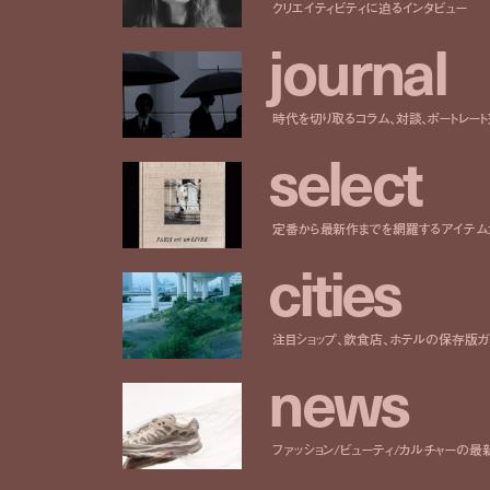
クリエイティビティに迫るインタビュー
j
o
u
r
n
a
l
時代を切り取るコラム、対談、ポートレー
s
e
l
e
c
t
定番から最新作までを網羅するアイテム
c
i
t
i
e
s
注目ショップ、飲食店、ホテルの保存版ガ
n
e
w
s
ファッション/ビューティ/カルチャーの最