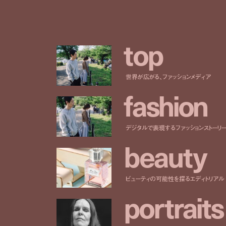
t
o
p
世界が広がる、ファッションメディア
f
a
s
h
i
o
n
デジタルで表現するファッションストーリ
b
e
a
u
t
y
ビューティの可能性を探るエディトリアル
p
o
r
t
r
a
i
t
s