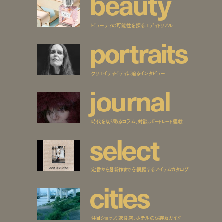
b
e
a
u
t
y
ビューティの可能性を探るエディトリアル
p
o
r
t
r
a
i
t
s
クリエイティビティに迫るインタビュー
j
o
u
r
n
a
l
時代を切り取るコラム、対談、ポートレート連載
s
e
l
e
c
t
定番から最新作までを網羅するアイテムカタログ
c
i
t
i
e
s
注目ショップ、飲食店、ホテルの保存版ガイド