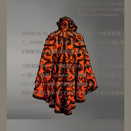
ウォルト イヴニング・ケープ 1898-1900年
頃 ガリエラ宮パリ市立モード美術館蔵
©Katerina Jebb @ mfilomeno.com
2016年3月4日 (金) より丸の内の三菱一号館美術館に
て、「PARIS オートクチュール—世界に一つだけの服」展
が開催される。会期は5月22日 (日) まで。
19世紀後半のパリで誕生したオートクチュール ( Haute
=「高い」「高級」・ Couture =「縫製」「仕立て」の意）は、
パリ・クチュール組合の承認する数少ないブランドにより、
顧客の注文に合わせてデザイナー主導で仕立てる高級服
として知られている。
クリスチャン・ラクロワ イヴニング・アンサン