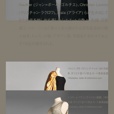
Gaultier (ジャン=ポール・ゴルチエ)、Christian Lacroix
(クリスチャン・ラクロワ)、Alaïa (アライア) らが生み出して
きた時代を映し出す美しいシルエットの数々、刺繍・羽根
細工・コサージュなど脈々と受け継がれる世界最高峰の職
人技を、ドレス、小物、デザイン画、写真など合わせておよ
そ130点が展示される。
バレンシアガ イヴニング・ドレス 1951年秋
冬 ガリエラ宮パリ市立モード美術館蔵
©Katerina Jebb @ mfilomeno.com
ジェローム イヴニング・ドレス《楽園》 1925
年頃 ガリエラ宮パリ市立モード美術館蔵
©Katerina Jebb @ mfilomeno.com