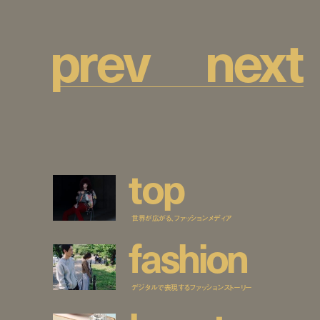
p
r
e
v
n
e
x
t
t
o
p
世界が広がる、ファッションメディア
f
a
s
h
i
o
n
デジタルで表現するファッションストーリー