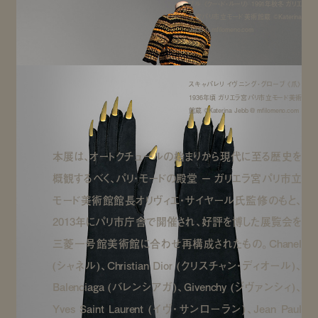
ブル 《クー・ド・ルーリ》 1991年秋冬 ガリエ
ラ宮パリ市立モード美術館蔵 ©Katerina
Jebb @ mfilomeno.com
スキャパレリ イヴニング・グローブ《爪》
1936年頃 ガリエラ宮パリ市立モード美術
館蔵 ©Katerina Jebb @ mfilomeno.com
本展は、オートクチュールの始まりから現代に至る歴史を
概観するべく、パリ・モードの殿堂 － ガリエラ宮パリ市立
モード美術館館長オリヴィエ・サイヤール氏監修のもと、
2013年にパリ市庁舎で開催され、好評を博した展覧会を
三菱一号館美術館に合わせ再構成されたもの。Chanel
(シャネル)、Christian Dior (クリスチャン・ディオール)、
Balenciaga (バレンシアガ)、Givenchy (ジヴァンシィ)、
Yves Saint Laurent (イヴ・サンローラン)、Jean Paul