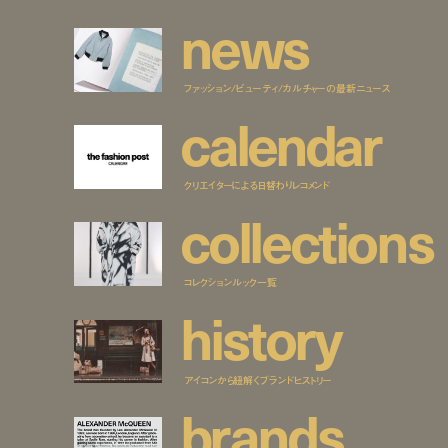
n
e
w
s
ファッション/ビューティ/カルチャーの最新ニュース
c
a
l
e
n
d
a
r
クリエイターによる日替わりレコメンド
c
o
l
l
e
c
t
i
o
n
s
コレクションルック一覧
h
i
s
t
o
r
y
アイコンから紐解くブランドヒストリー
b
r
a
n
d
s