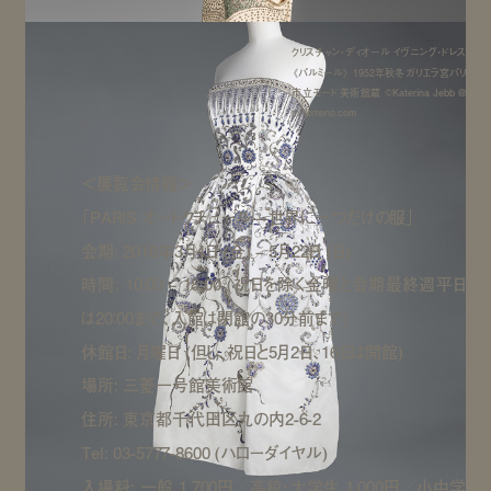
クリスチャン・ディオール イヴニング・ドレス
《パルミール》 1952年秋冬 ガリエラ宮パリ
市立モード美術館蔵 ©Katerina Jebb @
mfilomeno.com
＜展覧会情報＞
「PARIS オートクチュール—世界に一つだけの服」
会期: 2016年3月4日 (金) – 5月22日 (日)
時間: 10:00 – 18:00 (祝日を除く金曜と会期最終週平日
は20：00まで、入館は閉館の30分前まで)
休館日: 月曜日 (但し、祝日と5月2日、16日は開館)
場所: 三菱一号館美術館
住所: 東京都千代田区丸の内2-6-2
Tel: 03-5777-8600 (ハローダイヤル)
入場料: 一般 1,700円／高校・大学生 1,000円／小中学