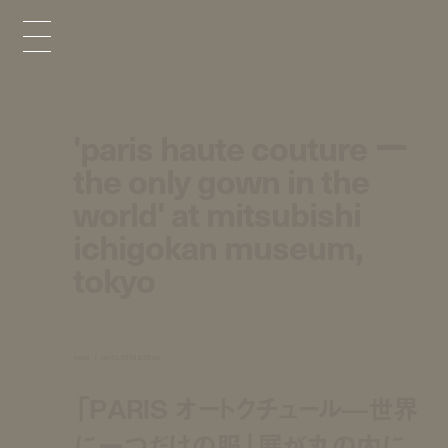
'paris haute couture ー
the only gown in the
world' at mitsubishi
ichigokan museum,
tokyo
news
jan 31, 2016 8:30 am
「PARIS オートクチュール—世界
に一つだけの服」展が丸の内に