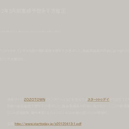
、12年3月期業績予想を下方修正
ed basis in the fiscal year which ended march 2012
トゥデイが１３日、１２年３月期の連結業績予想を下方修正した。商品取扱高が計画に届かなかっ
響いたのが原因だ。
通販サイト「
ZOZOTOWN
（ゾゾタウン）」などを運営する
スタートトゥデイ
が１３日、１２
月期の連結業績予想を下方修正した。商品取扱高が計画に届かなかったことや新規
（二次流通事業、海外事業）立ち上げによるコスト増が響いたのが原因だ。
参照：
http://www.starttoday.jp/ir20120413-1.pdf