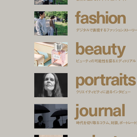
f
a
s
h
i
o
n
デジタルで表現するファッションストーリ
b
e
a
u
t
y
ビューティの可能性を探るエディトリアル
p
o
r
t
r
a
i
t
s
クリエイティビティに迫るインタビュー
j
o
u
r
n
a
l
時代を切り取るコラム、対談、ポートレー