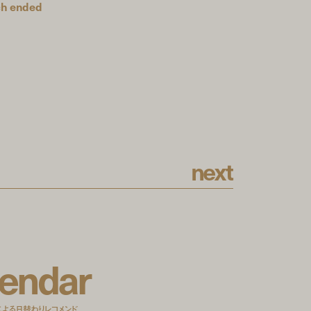
ich ended
n
e
x
t
e
n
d
a
r
による日替わりレコメンド