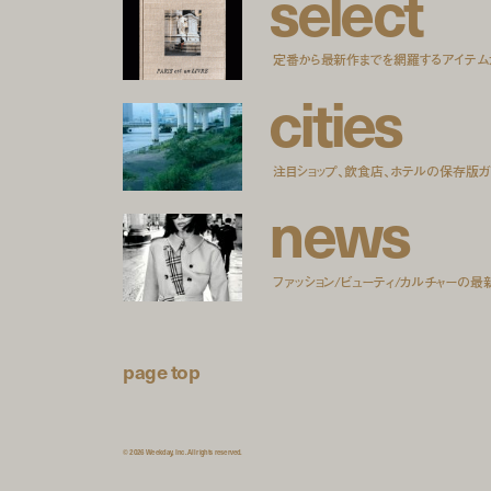
s
e
l
e
c
t
定番から最新作までを網羅するアイテム
c
i
t
i
e
s
注目ショップ、飲食店、ホテルの保存版ガ
n
e
w
s
ファッション/ビューティ/カルチャーの最
page top
© 2026 Weekday, Inc. All rights reserved.