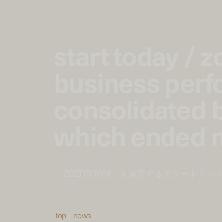
start today / 
business per
consolidated ba
which ended 
「ZOZOTOWN」を運営するスタートトゥ
top
/
news
/