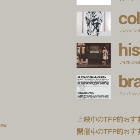
c
o
l
ー
コレクション
h
i
s
アイコンから
b
r
ファッションブラ
上映中のTFP的おす
ト連載
開催中のTFP的おす