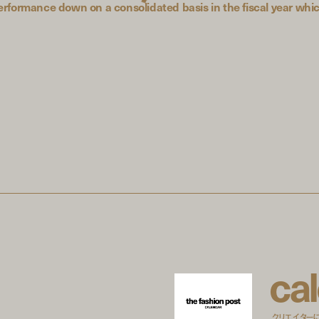
performance down on a consolidated basis in the fiscal year wh
c
a
l
クリエイター