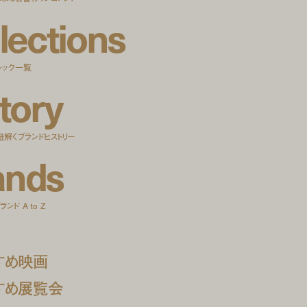
l
e
c
t
i
o
n
s
ルック一覧
t
o
r
y
紐解くブランドヒストリー
a
n
d
s
ンド A to Z
すめ映画
すめ展覧会