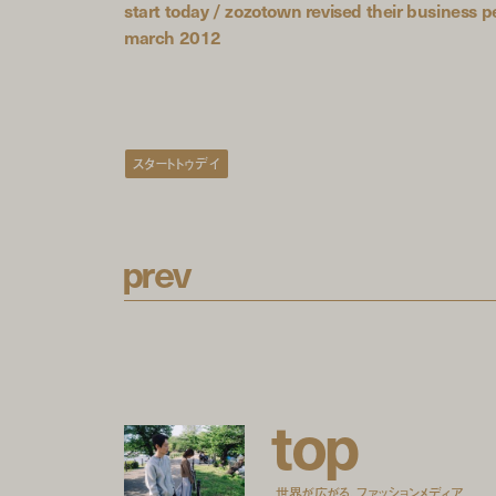
start today / zozotown revised their business 
march 2012
スタートトゥデイ
p
r
e
v
t
o
p
世界が広がる、ファッションメディア