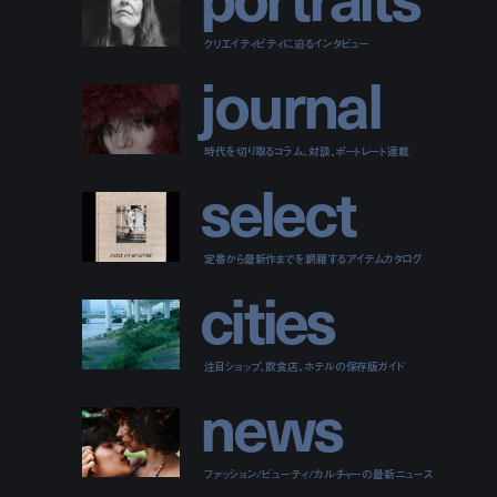
クリエイティビティに迫るインタビュー
j
o
u
r
n
a
l
時代を切り取るコラム、対談、ポートレート連載
s
e
l
e
c
t
定番から最新作までを網羅するアイテムカタログ
c
i
t
i
e
s
注目ショップ、飲食店、ホテルの保存版ガイド
n
e
w
s
ファッション/ビューティ/カルチャーの最新ニュース