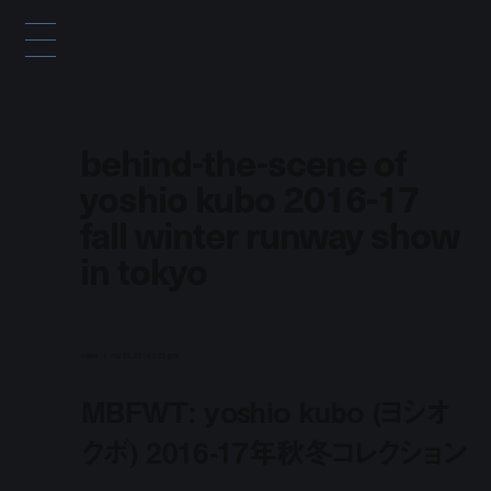
behind-the-scene of
yoshio kubo 2016-17
fall winter runway show
in tokyo
news
mar 25, 2016 3:25 pm
MBFWT: yoshio kubo (ヨシオ
クボ) 2016-17年秋冬コレクション