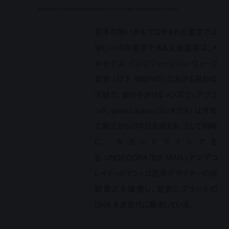
behind-the-scene of yoshio kubo 2016-17 fall winter runway show in tokyo
若手の勢いがもてはやされる東京では
珍しい10年選手である久保嘉男は、メ
ルセデス・ベンツファッション・ウィーク
東京 (以下 MBFWT) における言わば
牙城だ。彼の手がけるメンズウェアブラ
ンド、yoshio kubo (ヨシオクボ) は今年
で創立から13年目を迎える。そして同時
に、セカンドラインであ
る UNDECORATED MAN (アンデコ
レイテッドマン) は若手デザイナーの河
野貴之を抜擢し、着実にブランドの
DNA を次世代に継承している。