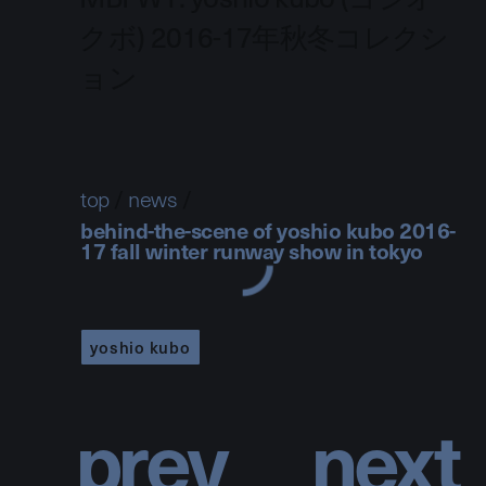
クボ) 2016-17年秋冬コレクシ
ョン
top
/
news
/
behind-the-scene of yoshio kubo 2016-
17 fall winter runway show in tokyo
yoshio kubo
p
r
e
v
n
e
x
t