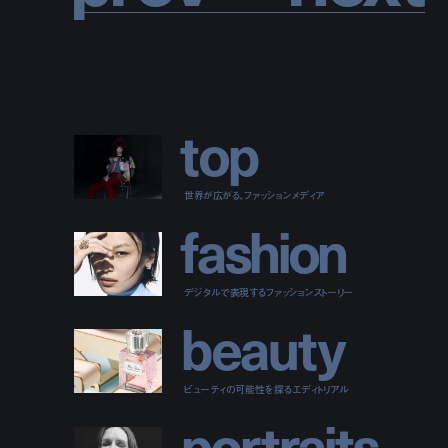
t
o
p
世界が広がる、ファッションメディア
f
a
s
h
i
o
n
デジタルで表現するファッションストーリー
b
e
a
u
t
y
ビューティの可能性を探るエディトリアル
p
o
r
t
r
a
i
t
s