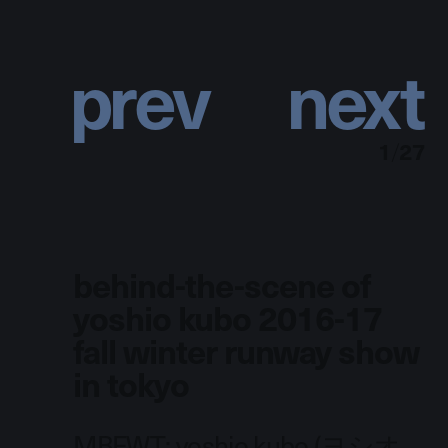
p
r
e
v
n
e
x
t
1
/
27
behind-the-scene of
yoshio kubo 2016-17
fall winter runway show
in tokyo
MBFWT: yoshio kubo (ヨシオ