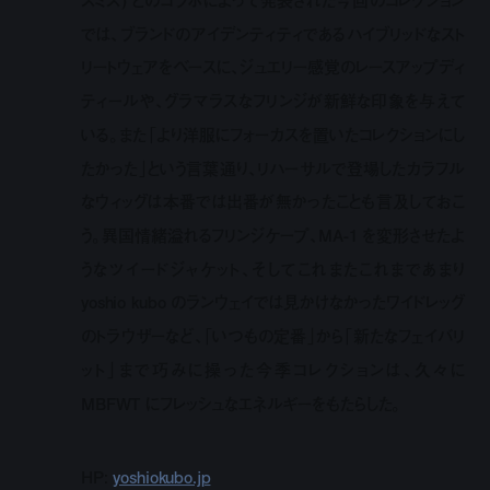
スミス
)
とのコラボによって発表された今回のコレクション
では、ブランドのアイデンティティであるハイブリッドなスト
リートウェアをベースに、ジュエリー感覚のレースアップディ
ティールや、グラマラスなフリンジが新鮮な印象を与えて
いる。また「より洋服にフォーカスを置いたコレクションにし
たかった」という言葉通り、リハーサルで登場したカラフル
なウィッグは本番では出番が無かったことも言及しておこ
う。異国情緒溢れるフリンジケープ、
MA-1
を変形させたよ
うなツイードジャケット、そしてこれまたこれまであまり
yoshio kubo
のランウェイでは見かけなかったワイドレッグ
のトラウザーなど、「いつもの定番」から「新たなフェイバリ
ット」まで巧みに操った今季コレクションは、久々に
MBFWT
にフレッシュなエネルギーをもたらした。
HP:
yoshiokubo.jp