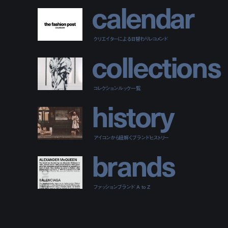
c
a
l
e
n
d
a
r
クリエイターによる日替わりレコメンド
c
o
l
l
e
c
t
i
o
n
s
コレクションルック一覧
h
i
s
t
o
r
y
アイコンから紐解くブランドヒストリー
b
r
a
n
d
s
ファッションブランド A to Z