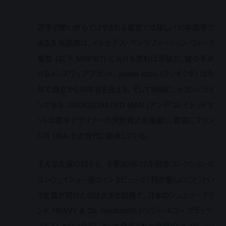
若手の勢いがもてはやされる東京では珍しい
10
年選手で
ある久保嘉男は、メルセデス・ベンツファッション・ウィーク
東京
(
以下
MBFWT)
における言わば牙城だ。彼の手が
けるメンズウェアブランド、
yoshio kubo (
ヨシオクボ
) は
今
年で創立から
13
年目を迎える。そして同時に、セカンドライ
ンである
UNDECORATED MAN (
アンデコレイテッドマ
ン
) は
若手デザイナーの河野貴之を抜擢し、着実にブラン
ドの
DNA
を次世代に継承している。
そんな久保の口から、今季2016-17年秋冬コレクションの
ランウェイショー後のインタビューで「何か新しいこと」とい
う言葉が聞けたのは大きな収穫だ。日本のジュエリーブラ
ンド
HEAVY & Co. blacksmith (
ヘヴィー
&
コー ブラック・