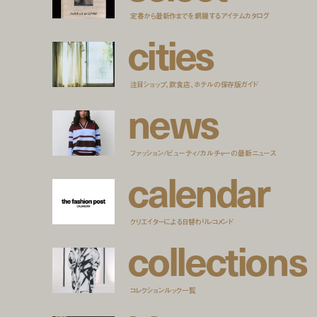
定番から最新作までを網羅するアイテムカタログ
c
i
t
i
e
s
注目ショップ、飲食店、ホテルの保存版ガイド
n
e
w
s
ファッション/ビューティ/カルチャーの最新ニュース
c
a
l
e
n
d
a
r
クリエイターによる日替わりレコメンド
c
o
l
l
e
c
t
i
o
n
s
コレクションルック一覧