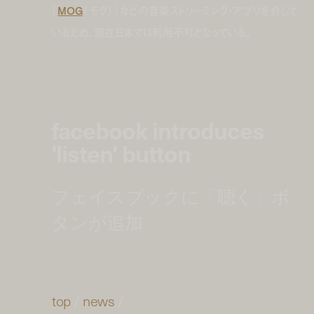
「
MOG
（モグ）」などの音楽ストリーミング・アプリを介して
いるため、現在日本では利用不可となっている。
facebook introduces
'listen' button
フェイスブックに「聴く」ボ
タンが追加
top
/
news
/