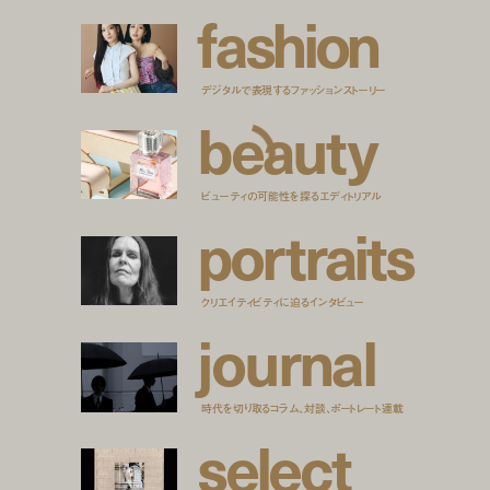
f
a
s
h
i
o
n
デジタルで表現するファッションストーリー
b
e
a
u
t
y
ビューティの可能性を探るエディトリアル
p
o
r
t
r
a
i
t
s
クリエイティビティに迫るインタビュー
j
o
u
r
n
a
l
時代を切り取るコラム、対談、ポートレート連載
s
e
l
e
c
t