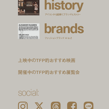
h
i
s
t
o
r
y
アイコンから紐解くブランドヒストリー
b
r
a
n
d
s
ファッションブランド A to Z
上映中のTFP的おすすめ映画
開催中のTFP的おすすめ展覧会
social:
Instagram
𝕏
Threads
Facebook
LINE