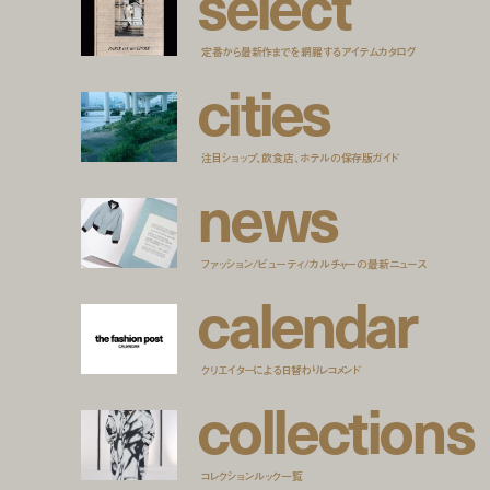
s
e
l
e
c
t
定番から最新作までを網羅するアイテムカタログ
c
i
t
i
e
s
注目ショップ、飲食店、ホテルの保存版ガイド
n
e
w
s
ファッション/ビューティ/カルチャーの最新ニュース
c
a
l
e
n
d
a
r
クリエイターによる日替わりレコメンド
c
o
l
l
e
c
t
i
o
n
s
コレクションルック一覧