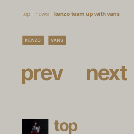
top
/
news
/
kenzo team up with vans
KENZO
VANS
p
r
e
v
n
e
x
t
t
o
p