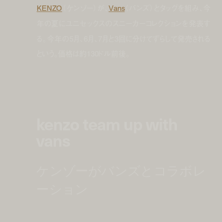
KENZO
（ケンゾー）が、
Vans
（バンズ）とタッグを組み、今
年の夏にユニセックスのスニーカーコレクションを発表す
る。今年の5月、6月、7月と3回に分けてずらして発売される
という。価格は約130ドル前後。
kenzo team up with
vans
ケンゾーがバンズとコラボレ
ーション