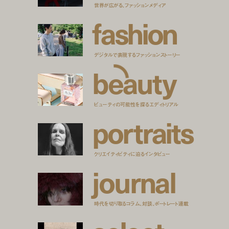
世界が広がる、ファッションメディア
f
a
s
h
i
o
n
デジタルで表現するファッションストーリー
b
e
a
u
t
y
ビューティの可能性を探るエディトリアル
p
o
r
t
r
a
i
t
s
クリエイティビティに迫るインタビュー
j
o
u
r
n
a
l
時代を切り取るコラム、対談、ポートレート連載