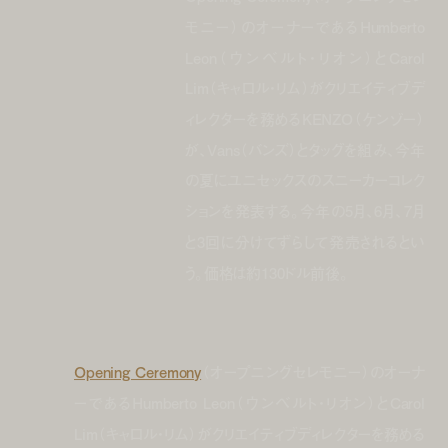
モニー）のオーナーであるHumberto
Leon（ウンベルト・リオン）とCarol
Lim（キャロル・リム）がクリエイティブデ
ィレクターを務めるKENZO（ケンゾー）
が、Vans（バンズ）とタッグを組み、今年
の夏にユニセックスのスニーカーコレク
ションを発表する。今年の5月、6月、7月
と3回に分けてずらして発売されるとい
う。価格は約130ドル前後。
Opening Ceremony
（オープニングセレモニー）のオーナ
ーであるHumberto Leon（ウンベルト・リオン）とCarol
Lim（キャロル・リム）がクリエイティブディレクターを務める