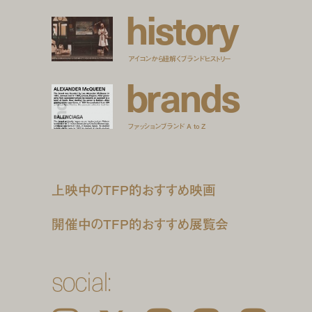
h
i
s
t
o
r
y
アイコンから紐解くブランドヒストリー
b
r
a
n
d
s
ファッションブランド A to Z
上映中のTFP的おすすめ映画
開催中のTFP的おすすめ展覧会
social: