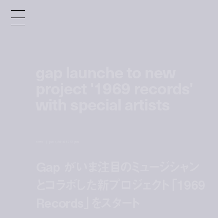
gap launche to new
project '1969 records'
with special artists
news
jun 1, 2016 12:51 pm
Gap がいま注目のミュージシャン
とコラボした新プロジェクト「1969
Records」をスタート