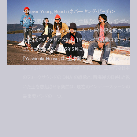
＜Never Young Beach (ネバー・ヤング・ビーチ)＞
2014年春結成後、ダンボール仕様のジャケット、インディ・
サイケ・ポップ「House Musics」を 100枚の限定販売し即
完売。そのミステリアスな楽曲から、ライブ活動以前から口
コミで話題となる。2015年5月にリリースした1st アルバム
「Yashinoki House」は、上半期の CD ショップ大賞にノミ
ネートされ、Fuji Rock Festival’15 に出演。 土着的な日本
のフォークサウンドの DNA の継承と、西海岸の日差しと乾
いた土を想起させる楽曲は、現在のインディーズシーンの
最重要バンドの一つ。