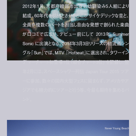
2012年1月、京都府綾部市出身の幼馴染み5人組により
結成。60年代を彷彿とさせるどこかサイケデリックな音と、
全員が複数のパートを担当し自由な発想で創られた楽曲
が口コミで広まり、デビュー前にして 2013年 Summer
Sonic に出演となる。2014年3月3日リリースの初流通シン
グル「Sun」では、MTV 「Hotseat」に選出され、タワーイン
デ ィーチャート初登場1位 (総合チャート3位) を記録し、翌
年2月には、スペースシャワー列伝 Japan Tour 2015 ツア
ーに参加。数々の国内大型フェスに留まらず、アメリカやア
ジアでも精力的にツアーと行う等、今最も期待を集めるバ
ンド。
Never Young Beach