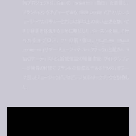
同プロジェクトは、Gap の ‘Individual (個性)’ を尊重し、
ブランドのシグネチャーである 1969 Denim とアメリカンミ
ュージックカルチャーと共に40年以上の永い歴史を築いて
きた背景を体現するために発足した。シーズンを通して行
われる本プロジェクトの第1弾は、「Summer Music
Lookbook (サマー・ミュージック・ルックブック)」と題され、5
組のアーティストと、新進気鋭の映像作家、フォトグラファ
ーが独自の目線でブランドの創業年である「1969」をテー
マとしたミュージックビデオとデジタルルックブックを制作し
た。