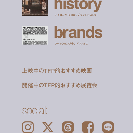
h
i
s
t
o
r
y
アイコンから紐解くブランドヒストリー
b
r
a
n
d
s
ファッションブランド A to Z
上映中のTFP的おすすめ映画
開催中のTFP的おすすめ展覧会
social:
Instagram
𝕏
Threads
Facebook
LINE