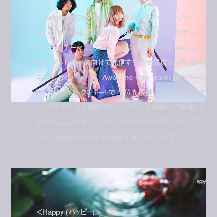
＜Awesome City Club (オーサム・シティー・クラブ)＞
2014年4月結成。架空の街 「Awesome City」のサウンド
トラックをテーマに、テン年代のシティ・ポップを Awesome
City からTokyo に向けて発信する男女混成5人組。2015
年4月、1st アルバム「Awesome City Tracks」をリリース
し、iTunes ロックチャートで 1 位を獲得。クラウドファンデ
ィングや VR など最新のテクノロジーを積極的に駆使した
試みが話題を呼んでいる。2016年6月22日には3rd アル
バム「Awesome City Tracks 3」をリリース予定。
Happy
＜Happy (ハッピー)＞