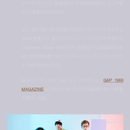
マーコンテンツは、近未来的で見るものを明るく、どこか懐
かしさを感じさせてくれる。
また、夏の想い出の写真と注目アーティストが手がけた
BGM を使って、自分だけのミュージックビデオが作れる
「Summer Movie Maker」や、世界初となる画期的な手
法で音楽を体感できるライブストリーミングコンテンツなど
も今後予定されている。
当ルックブックは Gap ウェブマガジン『
GAP 1969
MAGAZINE
』にて2016 年6月1日より5週間にわたり毎週
水曜日に公開。
Awesome City Club