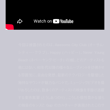
今回は披露されたのは、Awesome City Club (オーサム・
シティー・クラブ)、Happy (ハッピー)、Never Young
Beach (ネバー・ヤング・ビーチ) の3組。どのアーティストも
他にはない、60年代以降の様々なムーブメントを彷彿させ
る雰囲気に、自由な発想、最新のテクノロジーを駆使した
独特なサウンドが魅力なバンドだ。ミュージックビデオを撮
りおろしたのは、数多くのアーティストの映像を手掛け活躍
する東市篤憲 (とうしあつのり) 。こうした個性豊かな彼ら
の独自のセンスと Gap のカルチャーが表現されたこのサ