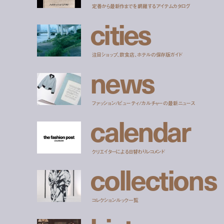
定番から最新作までを網羅するアイテムカタログ
c
i
t
i
e
s
注目ショップ、飲食店、ホテルの保存版ガイド
n
e
w
s
ファッション/ビューティ/カルチャーの最新ニュース
c
a
l
e
n
d
a
r
クリエイターによる日替わりレコメンド
c
o
l
l
e
c
t
i
o
n
s
コレクションルック一覧