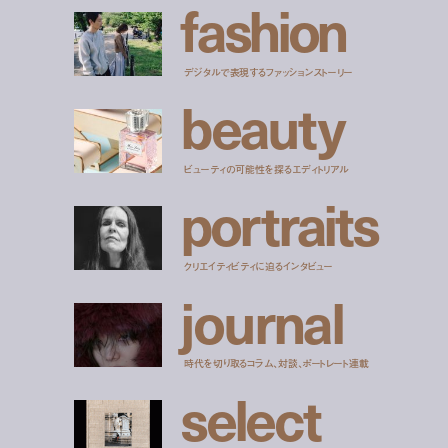
f
a
s
h
i
o
n
デジタルで表現するファッションストーリー
b
e
a
u
t
y
ビューティの可能性を探るエディトリアル
p
o
r
t
r
a
i
t
s
クリエイティビティに迫るインタビュー
j
o
u
r
n
a
l
時代を切り取るコラム、対談、ポートレート連載
s
e
l
e
c
t