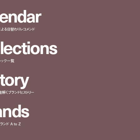
e
n
d
a
r
による日替わりレコメンド
l
e
c
t
i
o
n
s
ルック一覧
t
o
r
y
紐解くブランドヒストリー
a
n
d
s
ンド A to Z