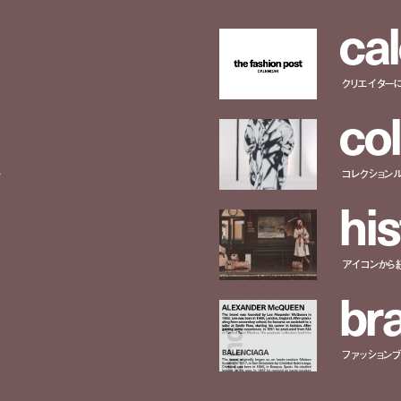
c
a
l
クリエイター
c
o
l
ー
コレクション
h
i
s
アイコンから
b
r
ファッションブラ