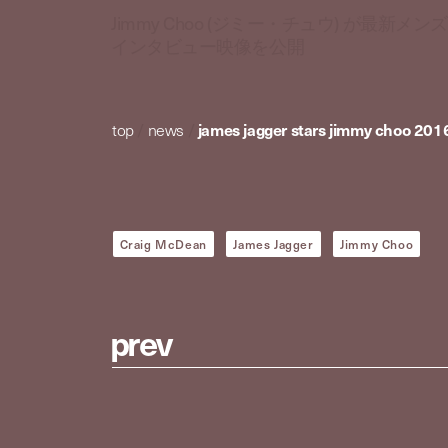
Jimmy Choo (ジミー・チュウ) が最新メン
インタビュー映像を公開
top
/
news
/
james jagger stars jimmy choo 2016
Craig McDean
James Jagger
Jimmy Choo
p
r
e
v