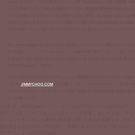
Jagger について、「今年の秋冬キャンペーンは、Jimmy Choo が描く男性像 ‘JIM
CHOO MAN’ の今とこれからを反映させているの。 反抗的な要素を持ちながらも、ジェ
ルマンであることをスピリットとする ‘JIMMY CHOO MAN’ を、James Jagger は完
体現しているわ。今季のキャンペーンに相応しい人選だった。彼は生まれながらの自信
れた人であり、 ウィットに富んでいてとてもチャーミング。真のジェントルマンね。」とコメン
また、James Jagger は Jimmy Choo と自身のスタイルについて「僕はエフォートレス
タイルを好んでいる。コーディネートはロンドンの影響を強く受けていて、いつもダークカ
で まとめているよ。都会っぽさに、遊び心を加えている。Jimmy Choo は本当に僕のス
ルにぴったりなんだ。」と述べた。
さらに、今回2016年秋冬メンズ・キャンペーンの撮影舞台裏と独占インタビューを収め
ービーが
JIMMYCHOO.COM
にて公開。インタビューの中で80年代のディスコや英
パンクバンド、スキニー・ガール・ダイエットを含む多岐にわたる音楽から強く影響を受け
ることを語っている。
ど、Nick Cave (ニック・ケイヴ) はアウトローでありながら
ane (マイルズ・ケーン) も、いつもシャープな着こなしだよね。そし
(デヴィッド・ボウイ) 、( ‘痩せた青白き公爵’ と本人が名乗っていた)
て飽きることなどなかったけれど、滑稽に見えたことも一度もなかっ
よ。」－James Jagger