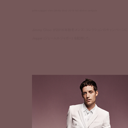
james jagger stars jimmy choo 2016 fall winter campain
Jimmy Choo が2016年秋冬メンズ・コレクションのキャンペーンにM
Jagger (ジェームス・ジャガー) を起用した。