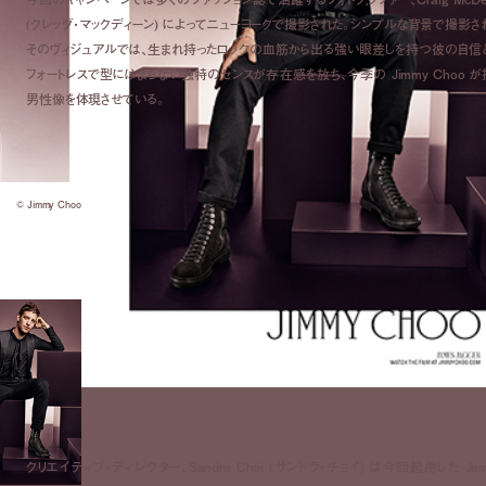
(クレッグ・マックディーン) によってニューヨークで撮影された。シンプルな背景で撮影さ
そのヴィジュアルでは、生まれ持ったロックの血筋から出る強い眼差しを持つ彼の自信
フォートレスで型にはまらない独特のセンスが存在感を放ち、今季の Jimmy Choo が
男性像を体現させている。
© Jimmy Choo
クリエイティブ・ディレクター、Sandra Choi (サンドラ・チョイ) は今回起用した Jam