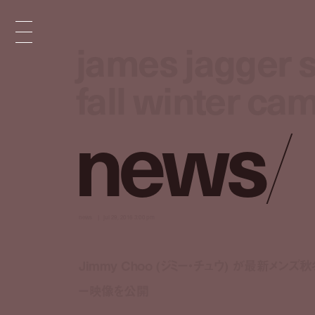
james jagger 
james jagger 
fall winter ca
fall winter ca
n
e
w
s
/
news
jul 29, 2016 3:00 pm
Jimmy Choo (ジミー・チュウ) が最新メンズ
ー映像を公開