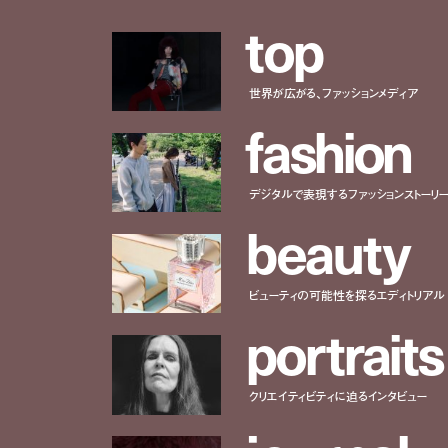
t
o
p
世界が広がる、ファッションメディア
f
a
s
h
i
o
n
デジタルで表現するファッションストーリ
b
e
a
u
t
y
ビューティの可能性を探るエディトリアル
p
o
r
t
r
a
i
t
s
クリエイティビティに迫るインタビュー