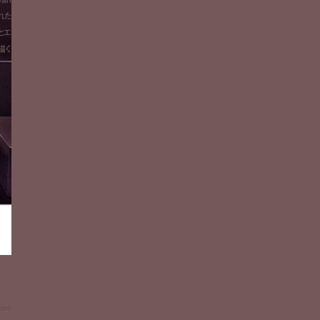
れた
とエ
描く
es