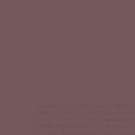
「僕は昔からアウトロー的なスタイルに憧れていたけれ
に並外れてスタイリッシュだと思うよ。Miles K
もちろん、ホワイト・デュークの David Bowie 
は男性服の概念を覆す存在だった。 彼を見てい
た。いつも、彼の自由な発想こそが 正しいように思えた