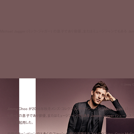
ichael Jagger (ミック・ジャガー) の息子であり俳優、またはミュージシャンでもある Jam
© Jimmy 
Jimmy Choo が2016年秋冬メンズ・コレクションのキャンペーンに
Mick Jagger (
ミック
ャガー
)
の息子であり俳優、またはミュージシャンでもある James Jagger (ジェームス・
ガー) を起用した。
今回のキャンペーンでは多くのファッション誌で活躍するフォトグラファー、Craig McDe