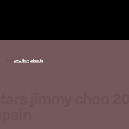
HP:
www.jimmychoo.jp
stars jimmy choo 2
mpain