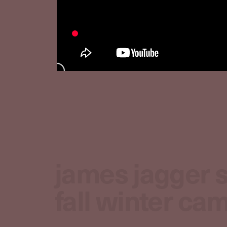
james jagger 
fall winter ca