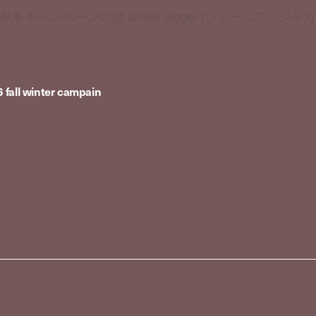
ズ秋冬キャンペーンの顔 James Jagger (ジェームス・ジャ
 fall winter campain