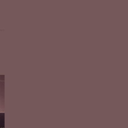
es
Choo
・ジ
ジャ
an