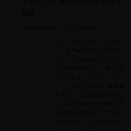
サダーには MIYAVI (ミヤヴィ) が
起用
japanese guitarist prodigy miyavi stars in piaget watch campaign
スイスのハイジュエラー、マニュファクチ
ュールの Piaget (ピアジェ) から新作メ
ンズウォッチ「Piaget Polo S (ピアジェ
ポロ S)」が発表された。「Piaget Polo
S」のコンセプトは、ずばり「ゲームチェン
ジャー」。音楽、ファッション、映画、芸
術、スポーツなどあらゆる分野におい
て、しきたりや慣習といった型を破り、新
たな限界に挑戦するゲームチェンジャー
に向けた新作は、メゾン初となるステン
レススチール製のケースと自社製の自