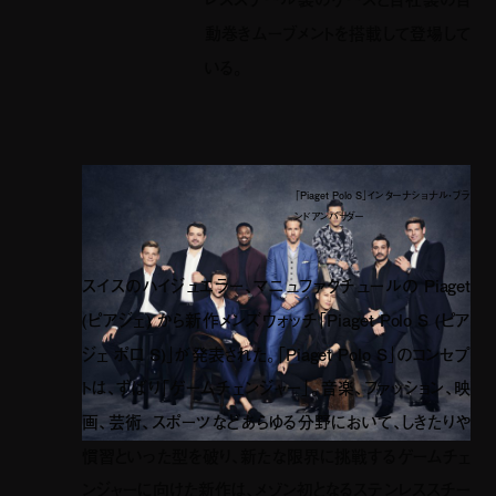
動巻きムーブメントを搭載して登場して
いる。
「Piaget Polo S」インターナショナル・ブラ
ンドアンバサダー
スイスのハイジュエラー、マニュファクチュールの
Piaget
(
ピアジェ
)
から新作メンズウォッチ「
Piaget Polo S (
ピア
ジェ ポロ
S)
」が発表された。「
Piaget Polo S
」のコンセプ
トは、ずばり「ゲームチェンジャー」。音楽、ファッション、映
画、芸術、スポーツなどあらゆる分野において、しきたりや
慣習といった型を破り、新たな限界に挑戦するゲームチェ
ンジャーに向けた新作は、メゾン初となるステンレススチー