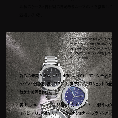
ル製のケースと自社製の自動巻きムーブメントを搭載して
登場している。
(上から)「Piaget Polo S」(SSケース、サフ
ァイアケースバック、自社製自動巻ムーブメ
ント1110P搭載) スレートグレー、ブルー共に
¥ 1,377,000、セントラルセコンド付きクロノ
グラフ ¥ 1,836,000
新作の発表を記念し、
7
月
14
日には
NY
にてローンチ記念
イベントを開催。続く
27
日には、東京にてプロジェクトの全
貌がお披露目された。
青山、ブルーノートにて開催されたイベントでは、新作のタ
イムピースに加え
9
人のインターナショナル・ブランドアン