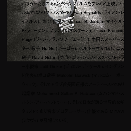
バサダーたちのキャンペーンフィルムをプレミア上映。フィ
ルムではハリウッドスターの
Ryan Reynolds (
ライアン・レ
イノルズ
)
、同じく俳優の
Michael B. Jordan (
マイケル・
B
・ジョーダン
)
、フランスのマスターシェフ
Jean-François
Piège (
ジャン・フランソワ・ピエージェ
)
、中国のスーパース
ター
/
歌手
Hu Ge (
フー・ゴー
)
、ベルギー生まれのテニス
選手
David Goffin (
ダビド・ゴフィン
)
、スイスのベストセラ
ー小説家
Joël Dicker (
ジョエル・ディケール
)
、イングラン
ド代表のポロ選手
Malcolm Borwick (
マルコム・ ボー
ウィック
)
、 そしてアラブ首長国連邦のアーティーストであり
起業家
Mohammed Sultan Al Habtoor (
ムハンマド・ス
ルタン・アル・ハブトゥール
)
、そして日本が誇る世界的なギ
タリストであり音楽プロデューサー、俳優である
MIYAVI
(
ミヤヴィ
)
が登場している。