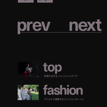
p
r
e
v
n
e
x
t
t
o
p
世界が広がる、ファッションメディア
f
a
s
h
i
o
n
デジタルで表現するファッションストーリー