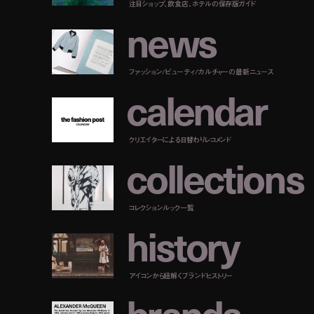
注目ショップ、飲食店、ホテルの保存版ガイド
n
e
w
s
ファッション/ビューティ/カルチャーの最新ニュース
c
a
l
e
n
d
a
r
クリエイターによる日替わりレコメンド
c
o
l
l
e
c
t
i
o
n
s
コレクションルック一覧
h
i
s
t
o
r
y
アイコンから紐解くブランドヒストリー
b
r
a
n
d
s