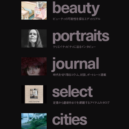
b
e
a
u
t
y
ビューティの可能性を探るエディトリアル
p
o
r
t
r
a
i
t
s
クリエイティビティに迫るインタビュー
j
o
u
r
n
a
l
時代を切り取るコラム、対談、ポートレート連載
s
e
l
e
c
t
定番から最新作までを網羅するアイテムカタログ
c
i
t
i
e
s