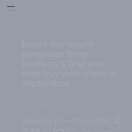
here's the teaser
campaign from
burberry's first see-
now-buy-now show in
september
news
aug 17, 2016 5:00 pm
Burberry (バーバリー)、9月に発
表される「セプテンバーショー」に