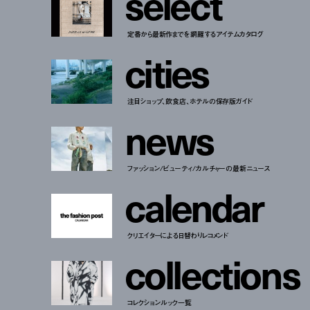
s
e
l
e
c
t
定番から最新作までを網羅するアイテムカタログ
c
i
t
i
e
s
注目ショップ、飲食店、ホテルの保存版ガイド
n
e
w
s
ファッション/ビューティ/カルチャーの最新ニュース
c
a
l
e
n
d
a
r
クリエイターによる日替わりレコメンド
c
o
l
l
e
c
t
i
o
n
s
コレクションルック一覧