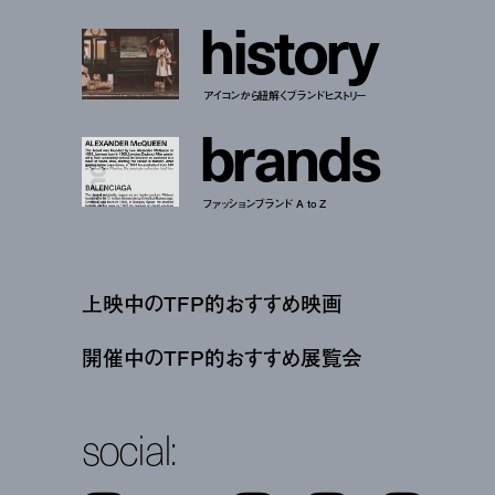
h
i
s
t
o
r
y
アイコンから紐解くブランドヒストリー
b
r
a
n
d
s
ファッションブランド A to Z
上映中のTFP的おすすめ映画
開催中のTFP的おすすめ展覧会
social: