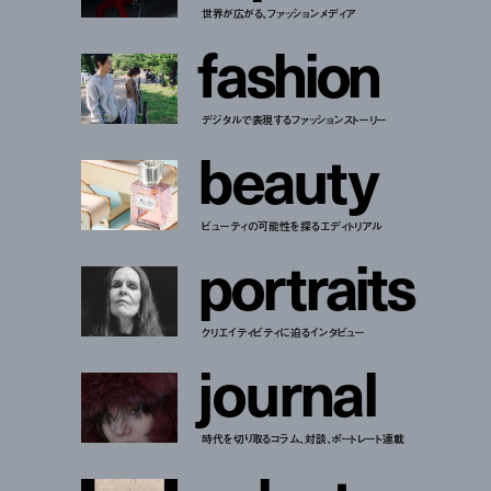
世界が広がる、ファッションメディア
f
a
s
h
i
o
n
デジタルで表現するファッションストーリー
b
e
a
u
t
y
ビューティの可能性を探るエディトリアル
p
o
r
t
r
a
i
t
s
クリエイティビティに迫るインタビュー
j
o
u
r
n
a
l
時代を切り取るコラム、対談、ポートレート連載