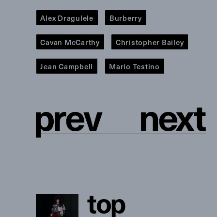
Alex Dragulele
Burberry
Cavan McCarthy
Christopher Bailey
Jean Campbell
Mario Testino
p
r
e
v
n
e
x
t
t
o
p