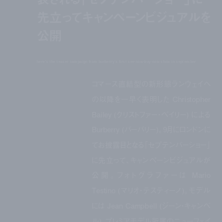
先立ってキャンペーンビジュアルを
公開
here's the teaser campaign from burberry's first see-now-buy-now show in september
コマース直結型の新形態ランウェイへ
の以降を一早く表明した Christopher
Bailey (クリストファー・ベイリー) による
Burberry (バーバリー)。9月にロンドンに
てお披露目となる「セプテンバーショー」
に先立って、キャンペーンビジュアルが
公開。フォトグラファーは Mario
Testino (マリオ・テスティーノ)。モデル
には Jean Campbell (ジーン・キャンベ
ル)、プレミアモデル所属のニューフェイ