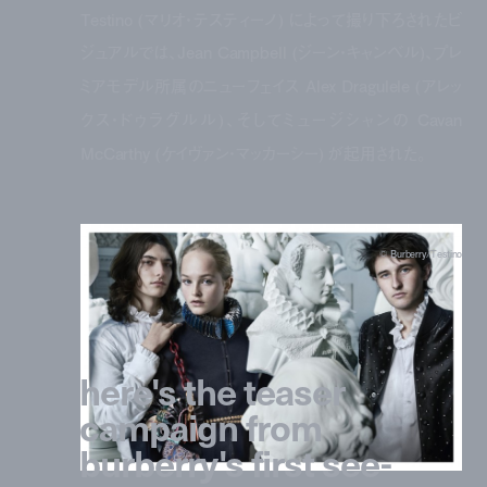
Testino (
マリオ・テスティーノ
)
によって撮り下ろされたビ
ジュアルでは、
Jean Campbell (
ジーン・キャンベル
)
、プレ
ミアモデル所属のニューフェイス
Alex Dragulele (
アレッ
クス・ドゥラグルル
)
、そしてミュージシャンの
Cavan
McCarthy (
ケイヴァン・マッカーシー
)
が起用された。
© Burberry/Testino
here's the teaser
campaign from
burberry's first see-