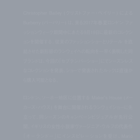
Christopher Bailey (
クリストファー・ベイリー
)
による
Burberry (
バーバリー
)
は、来る
2017
年春夏ロンドン ファ
ッションウィーク期間中にあたる
9
月
19
日に最新のコレクシ
ョンを開催する。従来のファッションショーとリテール を直
結させた新形態のランウェイへの転向を一早く表明した同
ブランドは、今回の「セプテンバーショー」にてシーズンレス
なコレクションを発表、ショーで発表されたルックは直後か
ら購入可能となる。
ロンドン、ソーホー地区に位置する
Maker’s House (
メー
カーズ・ハウス
)
を舞台に開催されるランウェイショーに先
立って、同シーズンのキャンペーンビジュアルが先行公
開。イギリスの女性小説家ヴァージニア・ウルフの代表作
「オーランドー」にインスピレーションを受け、
Mario