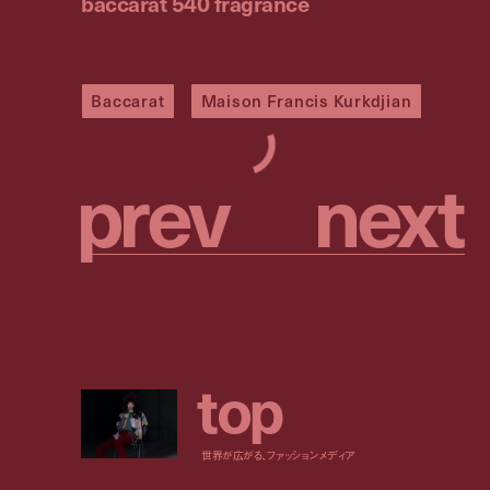
baccarat 540 fragrance
Baccarat
Maison Francis Kurkdjian
p
r
e
v
n
e
x
t
t
o
p
世界が広がる、ファッションメディア