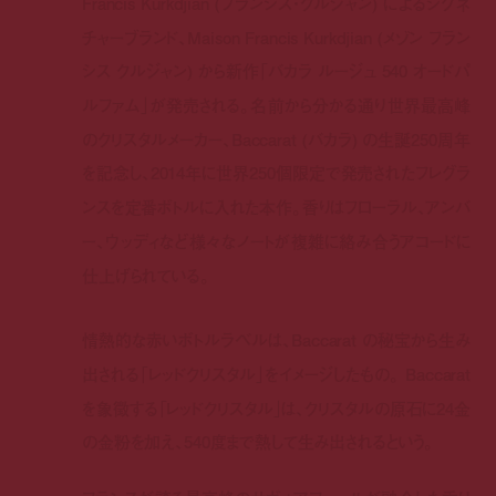
Francis Kurkdjian (
フランシス・クルジャン
)
によるシグネ
チャーブランド、
Maison Francis Kurkdjian (
メゾン フラン
シス クルジャン
)
から新作「バカラ ルージュ
540
オードパ
ルファム」が発売される。名前から分かる通り世界最高峰
のクリスタルメーカー、
Baccarat (
バカラ
)
の生誕
250
周年
を記念し、2014年に世界
250
個限定で発売されたフレグラ
ンスを定番ボトルに入れた本作。香りはフローラル、アンバ
ー、ウッディなど様々なノートが複雑に絡み合うアコードに
仕上げられている。
情熱的な赤いボトルラベルは、
Baccarat
の秘宝から生み
出される「レッドクリスタル」をイメージしたもの。
Baccarat
を象徴する
「レッドクリスタル」は、クリスタルの原石に
24
金
の金粉を加え、
540
度まで熱して生み出されるという。