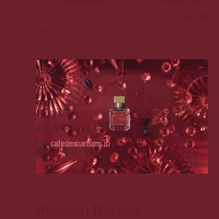
フランスが誇る最高峰のサヴォアフェールが融合した香り
「バカラ ルージュ
540
オードパルファム」は、
9
月
1
日より発
売となる。
「バカラ ルージュ 540 オードパルファム」
70ml ¥ 34,900 ※9月1日より発売
問い合わせ先／ブルーベル・ジャパン株式会社 香水・化
粧品事業本部
03-5413-1070
HP:
cafedesparfums.jp
maison francis