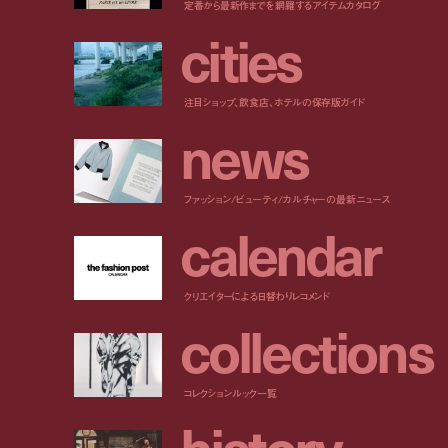
定番から最新作までを網羅するアイテムカタログ
c
i
t
i
e
s
注目ショップ、飲食店、ホテルの保存版ガイド
n
e
w
s
ファッション/ビューティ/カルチャーの最新ニュース
c
a
l
e
n
d
a
r
クリエイターによる日替わりレコメンド
c
o
l
l
e
c
t
i
o
n
s
コレクションルック一覧
h
i
s
t
o
r
y