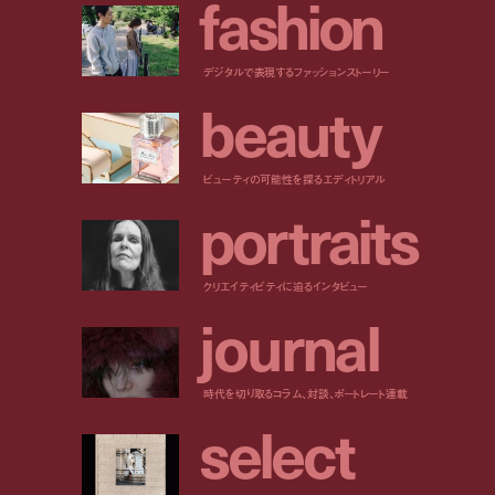
f
a
s
h
i
o
n
デジタルで表現するファッションストーリー
b
e
a
u
t
y
ビューティの可能性を探るエディトリアル
p
o
r
t
r
a
i
t
s
クリエイティビティに迫るインタビュー
j
o
u
r
n
a
l
時代を切り取るコラム、対談、ポートレート連載
s
e
l
e
c
t