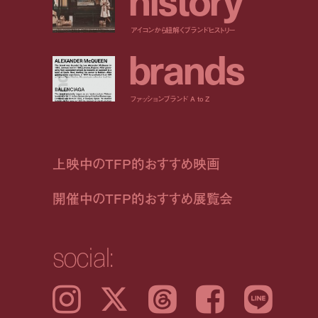
アイコンから紐解くブランドヒストリー
b
r
a
n
d
s
ファッションブランド A to Z
上映中のTFP的おすすめ映画
開催中のTFP的おすすめ展覧会
social:
Instagram
𝕏
Threads
Facebook
LINE