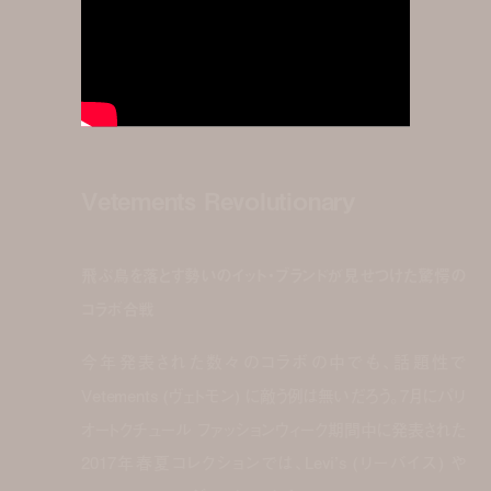
Vetements Revolutionary
飛ぶ鳥を落とす勢いのイット・ブランドが見せつけた驚愕の
コラボ合戦
今年発表された数々のコラボの中でも、話題性で
Vetements (ヴェトモン) に敵う例は無いだろう。7月にパリ
オートクチュール ファッションウィーク期間中に発表された
2017年春夏コレクションでは、Levi’s (リーバイス) や