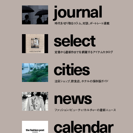
j
o
u
r
n
a
l
時代を切り取るコラム、対談、ポートレート連載
s
e
l
e
c
t
定番から最新作までを網羅するアイテムカタログ
c
i
t
i
e
s
注目ショップ、飲食店、ホテルの保存版ガイド
n
e
w
s
ファッション/ビューティ/カルチャーの最新ニュース
c
a
l
e
n
d
a
r