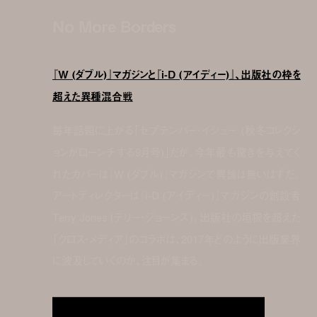
No More Borders
『W (ダブル)』マガジンと『i-D (アイディー)』、出版社の枠を
超えた異種混合戦
毎年話題に上がる「セプテンバー・イシュー (秋冬コレクシ
ョンがローンチする9月号)」だが、今年最も驚きを与えてく
れたカバーは『W (ダブル)』マガジンで異論は無いはずだ。
アートディレクターは『i-D (アイディー)』マガジンの創設者
Terry Jones (テリー・ジョーンズ)。出版社の垣根を超えた
「クロス・メディア」のコラボは、2017年どのように出版業界
に波及していくのか、注目が集まる。