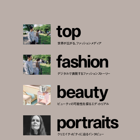
t
o
p
世界が広がる、ファッションメディア
f
a
s
h
i
o
n
デジタルで表現するファッションストーリー
b
e
a
u
t
y
ビューティの可能性を探るエディトリアル
p
o
r
t
r
a
i
t
s
クリエイティビティに迫るインタビュー