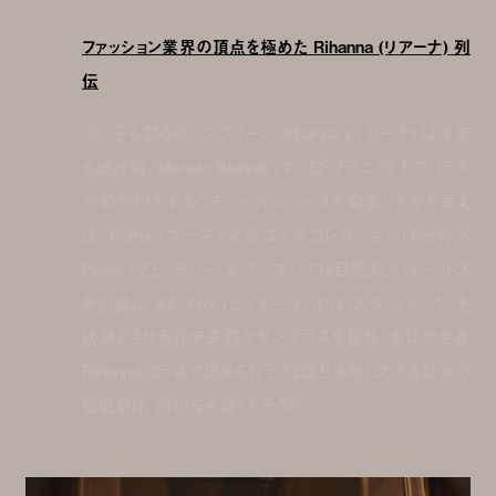
ファッション業界の頂点を極めた Rihanna (リアーナ) 列
伝
泣く子も黙るポップクイーン Rihanna (リアーナ) は今年
も絶好調。Manolo Blahnik (マノロ・ブラニク) とのコラボ
で40万円もするクチュールシューズを発表したかと思え
ば、Puma (プーマ) とのコラボコレクション「Fenty ×
Puma (フェンティー × プーマ)」では目覚ましいセールス
を記録し、また Dior (ディオール) では『スタートレック』を
彷彿とさせる近未来的なサングラスを製作。もはや全身
Rihanna コラボで固められそうなほど多岐にわたる彼女の
役進撃は、2017年も続くだろうか。