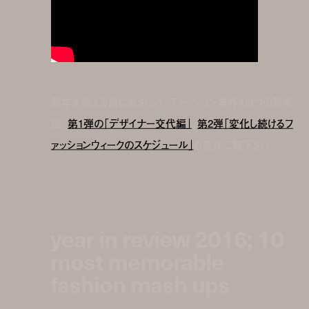
新年を迎える前におさらい、ファッション業界の3つの新常
識。
第1弾の「デザイナー交代編」
、
第2弾「変化し続けるフ
ァッションウィークのスケジュール」
も是非ご覧下さい。
year in review 2016; 10
most memorable
fashion mash ups