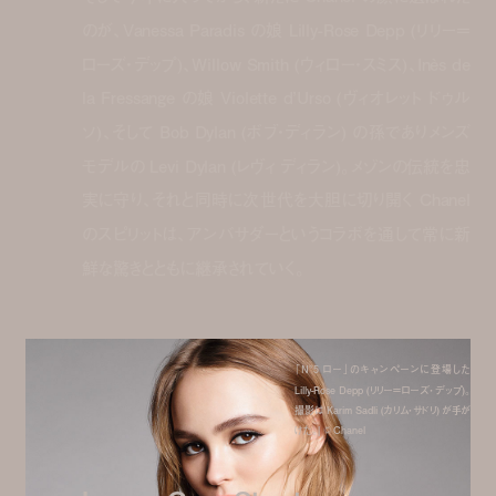
のが、Vanessa Paradis の娘 Lilly-Rose Depp (リリー＝
ローズ・デップ)、Willow Smith (ウィロー・スミス)、Inès de
la Fressange の娘 Violette d’Urso (ヴィオレット ドゥル
ソ)、そして Bob Dylan (ボブ・ディラン) の孫でありメンズ
モデルの Levi Dylan (レヴィ ディラン)。メゾンの伝統を忠
実に守り、それと同時に次世代を大胆に切り開く Chanel
のスピリットは、アンバサダーというコラボを通して常に新
鮮な驚きとともに継承されていく。
「N°5 ロー」のキャンペーンに登場した
Lilly-Rose Depp (リリー＝ローズ・デップ)。
撮影は Karim Sadli (カリム・サドリ) が手が
けた。| © Chanel