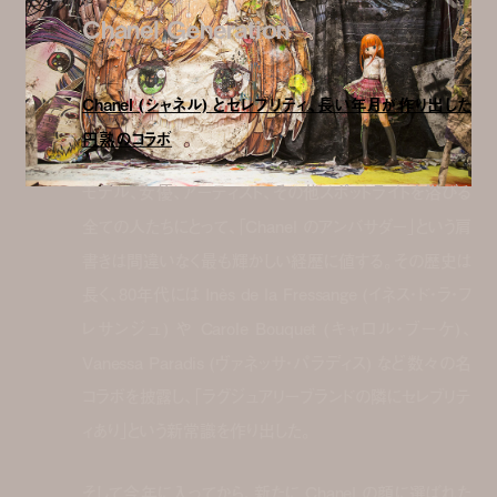
Chanel Generation
Chanel (シャネル) とセレブリティ、長い年月が作り出した
円熟のコラボ
モデル、女優、アーティスト、その他スポットライトを浴びる
全ての人たちにとって、「Chanel のアンバサダー」という肩
書きは間違いなく最も輝かしい経歴に値する。その歴史は
長く、80年代には Inès de la Fressange (イネス・ド・ラ・フ
レサンジュ) や Carole Bouquet (キャロル・ブーケ)、
Vanessa Paradis (ヴァネッサ・パラディス) など数々の名
コラボを披露し、「ラグジュアリーブランドの隣にセレブリテ
ィあり」という新常識を作り出した。
そして今年に入ってから、新たに Chanel の顔に選ばれた