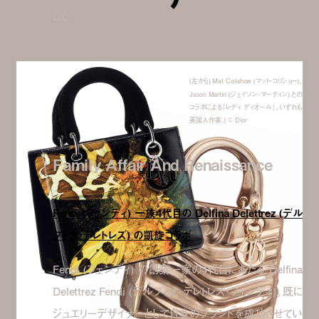
した。
(左から) Mat Colishow (マット・コリショー)、
Jason Martin (ジェイソン・マーティン) との
コラボによる「レディ ディオール」。いずれも
英国人作家。| © Dior
Family Affair And Renaissance
Fendi (フェンディ) 一族4代目の Delfina Delettrez (デル
フィナ・デレトレズ) の凱旋コラボ
Fendi (フェンディ) の創業一家の4代目にあたる Delfina
Delettrez Fendi (デルフィナ・デレトレズ・フェンディ)。既に
ジュエリーデザイナーとして自身のブランドを成功させてい