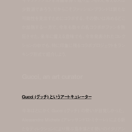
少数派であろう。だからこそファッションブランドは新たな
可能性を見出すためにコラボする。その勢いは冷めるどこ
か加熱する一方で、今年も数々の名コラボがファンを熱
狂させた。来年に備える意味でも、今年発表されたコレク
ションの中でも、特に印象に残るコラボプロジェクトをラン
キング形式で紹介しよう。
Gucci, an art curator
Gucci (グッチ) というアートキュレーター
今年はとにかく Gucci (グッチ) の勢いが目覚しかった。
Alessandro Michele (アレッサンドロ・ミケーレ) による新
たなディレクションにより飛ぶ鳥を落とす勢いのイタリアン