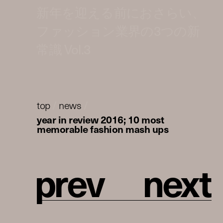
新年を迎える前におさらい、
ファッション業界の3つの新
常識 Vol.3
top
/
news
/
year in review 2016; 10 most
memorable fashion mash ups
p
r
e
v
n
e
x
t