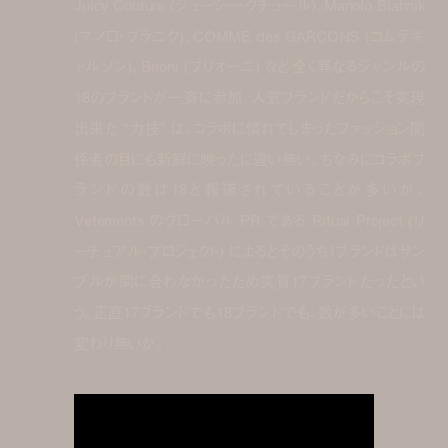
Juicy Couture (ジューシー・クチュール)、Manolo Blahnik
(マノロ・ブラニク)、COMME des GARÇONS (コムデギ
ャルソン)、Brioni (ブリオーニ) など全く異なるジャンルの
18のブランドが一斉に参加。人気ブランドだからこそ実現
出来た “力技” は、コラボに慣れてしまったファッション関
係者の目にも新鮮に映ったに違い無い。ちなみにコラボブ
ランドの数は18と報道されていることが多いが、
Vetements のグローバル PR である Ritual Project (リ
ーチュアル・プロジェクト) によるとそのうち1ブランドはサン
プルが間に合わなかったため実質17ブランドだったとい
う。正直17ブランドでも18ブランドでも、数が多いことには
変わり無いが。