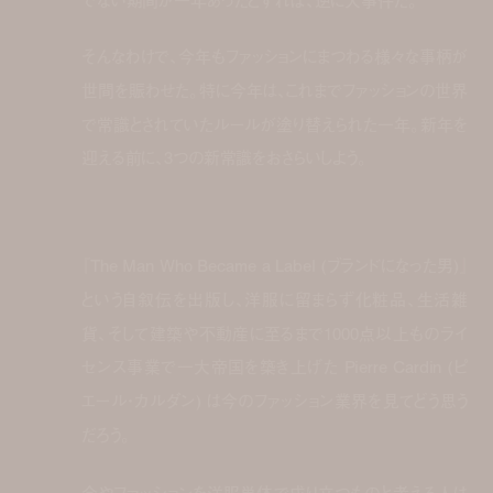
でない期間が一年あったとすれば、逆に大事件だ。
そんなわけで、今年もファッションにまつわる様々な事柄が
世間を賑わせた。特に今年は、これまでファッションの世界
で常識とされていたルールが塗り替えられた一年。新年を
迎える前に、3つの新常識をおさらいしよう。
『The Man Who Became a Label (ブランドになった男)』
という自叙伝を出版し、洋服に留まらず化粧品、生活雑
貨、そして建築や不動産に至るまで1000点以上ものライ
センス事業で一大帝国を築き上げた Pierre Cardin (ピ
エール・カルダン) は今のファッション業界を見てどう思う
だろう。
今やファッションを洋服単体で成り立つものと考える人は