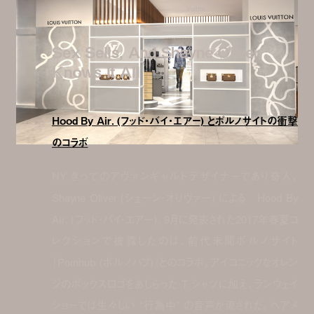
Vuitton
Sex Sells, And Shayne Oliver
Knows It All
Hood By Air. (フッド・バイ・エアー) とポルノサイトの衝撃
のコラボ
NY きってのアヴァンギャルドデザイナーであり奇人、
Shayne Oliver (シェーン・オリヴァー) による Hood By
Air. (フッド・バイ・エアー)。9月に発表された2017年春夏コ
レクションで披露したのは、前代未聞ポルノサイト
『Pornhub (ポルノハブ)』とのコラボ。アイコニックなオレン
ジのボックスロゴをあしらった T シャツに加え、ランウェイ
ショーでは生々しい “行為中” の音声が流された。ヘアメ