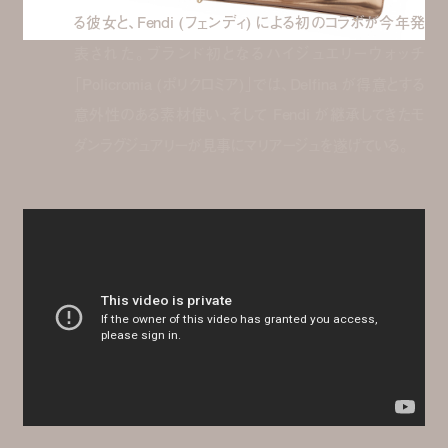
る彼女と、Fendi (フェンディ) による初のコラボが今年発
表された。ブランド初となるハイジュエリーウォッチ
「Policromia (ポリクロミア)」では、Delfina が得意とする
意外性のある素材使い、そして Fendi が継承してきたモ
ダンラグジュアリーが見事にマリアージュを遂げている。