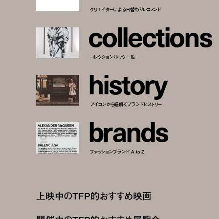
クリエイターによる日替わりレコメンド
c
o
l
l
e
c
t
i
o
n
s
コレクションルック一覧
h
i
s
t
o
r
y
アイコンから紐解くブランドヒストリー
b
r
a
n
d
s
ファッションブランド A to Z
上映中のTFP的おすすめ映画