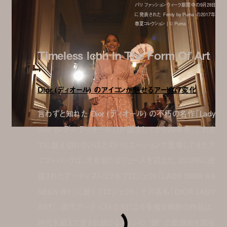
パリ ファッションウィーク期間中の9月28日
に発表された Fenty by Puma の2017年
春夏コレクション | © Puma
Timeless Icon In The Form Of Art
Dior (ディオール) のアイコンが魅せるアートな7変化
言わずと知れた Dior (ディオール) の不朽の名作「Lady
Dior (レディ・ディオール)」が誕生してから20年余。これま
でに数え切れないほどのバリエーションで登場してきたア
イコンバッグは、今年新たなフェーズを迎えた。2012年に披
露されたアーティストコラボプロジェクト「LADY DIOR AS
SEEN BY」に続くプロジェクト、その名も「DIOR LADY
ART」。現代アーティストたちによる多様な解釈の作品は、
時代を超えて愛され続けるメゾンの “顔” の新境地を開拓