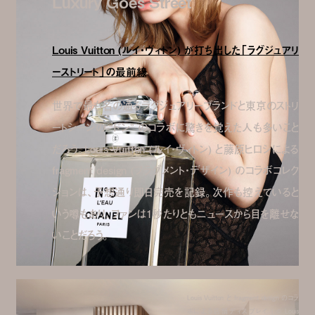
Luxury Goes Street
Louis Vuitton (ルイ・ヴィトン) が打ち出した「ラグジュアリ
ーストリート」の最前線
世界で最も名の通るラグジュアリーブランドと東京のストリ
ートシーンの “ドン” のコラボに驚きを覚えた人も多いこと
だろう。Louis Vuitton (ルイ・ヴィトン) と藤原ヒロシによる
fragment design (フラグメント・デザイン) のコラボコレク
ションは、予想通り即日完売を記録。次作も控えていると
いう噂もあり、ファンは1秒たりともニュースから目を離せな
いことだろう。
Louis Vuitton と fragment design のコラ
ボによる店舗ディスプレイ | © Louis