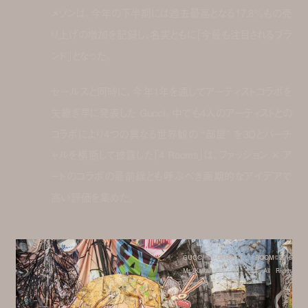
メゾンは、今年の下半期には過去最高となる17.8%もの売
り上げの増加を記録し、名実ともに「今最も注目されるブラ
ンド」となった。
セールスと同時に、今年1年を通してアーティストコラボを
矢継ぎ早に発表した Gucci。中でも4人のアーティストとの
コラボにより4つの異なる世界観の “部屋” を3Dとバーチ
ャルを横断して披露した「4 Rooms」は、ファッション × ア
ートのコラボの最前線とも呼ぶべき画期的なアイデアで
高い評価を集めた。
GUCCI GARDEN ROOM©2016
Mr./Kaikai Kiki Co., Ltd. All Rights
Reserved.