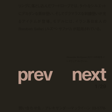
リングに落とし込んだワードローブでは、タイトなシルエット
にデカダンな素材使い、そしてグラマラスな刺繍使いが光
るアイテムが登場。モデルには、イラン系日本人の
Roozbeh Safari (
ルズベ・サファリ
)
が起用されている。
Alexander McQueen 2017-18年秋冬 メ
p
r
e
v
n
e
x
t
ンズウェア コレクション
1
/
29
問い合わせ先／アレキサンダー
•
マックイーン
03-5778-