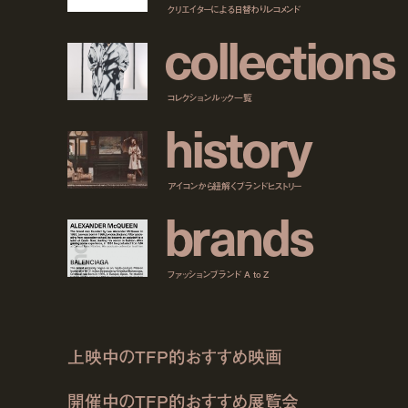
クリエイターによる日替わりレコメンド
c
o
l
l
e
c
t
i
o
n
s
コレクションルック一覧
h
i
s
t
o
r
y
アイコンから紐解くブランドヒストリー
b
r
a
n
d
s
ファッションブランド A to Z
上映中のTFP的おすすめ映画
開催中のTFP的おすすめ展覧会