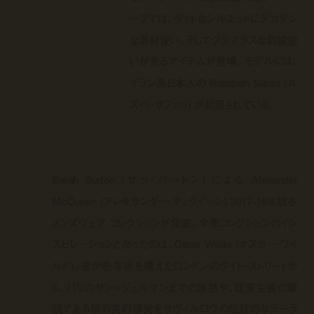
ーブでは、タイトなシルエットにデカダン
な素材使い、そしてグラマラスな刺繍使
いが光るアイテムが登場。モデルには、
イラン系日本人の Roozbeh Safari (ル
ズベ・サファリ) が起用されている。
Sarah Burton (
サラ・バートン
)
による
Alexander
McQueen (
アレキサンダー・マックイーン
) 2017-18
年秋冬
メンズウェア コレクションが発表。今季コレクションのイン
スピレーションとなったのは、
Oscar Wilde (
オスカー・ワイ
ルド
)
。彼が晩年居を構えたロンドンのタイト・ストリートか
ら、パリのサン
=
ジェルマンまでの旅路や、耽美主義の筆
頭である彼の美的感覚をサヴィルロウの伝統的なテーラ