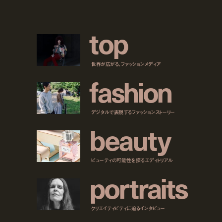
t
o
p
世界が広がる、ファッションメディア
f
a
s
h
i
o
n
デジタルで表現するファッションストーリー
b
e
a
u
t
y
ビューティの可能性を探るエディトリアル
p
o
r
t
r
a
i
t
s
クリエイティビティに迫るインタビュー