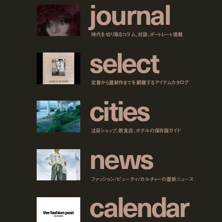
j
o
u
r
n
a
l
時代を切り取るコラム、対談、ポートレート連載
s
e
l
e
c
t
定番から最新作までを網羅するアイテムカタログ
c
i
t
i
e
s
注目ショップ、飲食店、ホテルの保存版ガイド
n
e
w
s
ファッション/ビューティ/カルチャーの最新ニュース
c
a
l
e
n
d
a
r