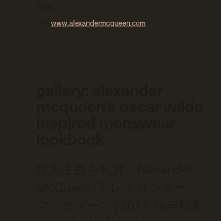
0786
HP:
www.alexandermcqueen.com
gallery: alexander
mcqueen's oscar wilde
inspired menswear
lookbook
耽美主義を礼賛、Alexander
McQueen (アレキサンダー・
マックイーン) 2017-18年秋冬