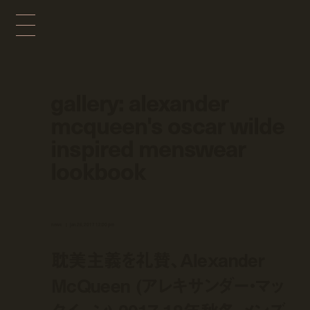
gallery: alexander
mcqueen's oscar wilde
inspired menswear
lookbook
news
jan 26, 2017 12:00 pm
耽美主義を礼賛、Alexander
McQueen (アレキサンダー・マッ