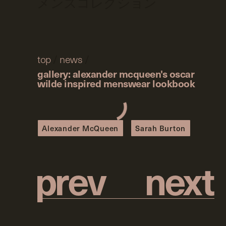
メンズコレクション
top
/
news
/
gallery: alexander mcqueen's oscar
wilde inspired menswear lookbook
Alexander McQueen
Sarah Burton
p
r
e
v
n
e
x
t