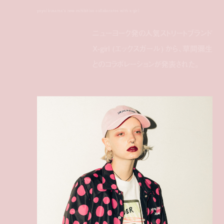
yayoi kusama's new exhibition collaborates with x-girl
ニューヨーク発の人気ストリートブランド
X-girl (エックスガール) から、草間彌生
とのコラボレーションが発表された。