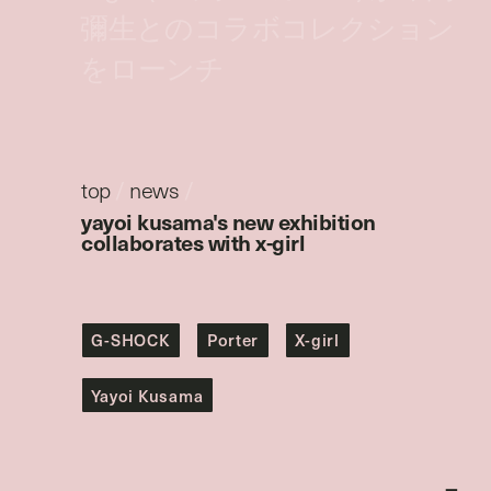
彌生とのコラボコレクション
をローンチ
top
/
news
/
yayoi kusama's new exhibition
collaborates with x-girl
G-SHOCK
Porter
X-girl
Yayoi Kusama