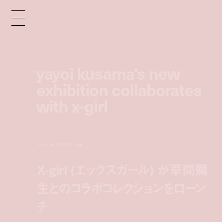
yayoi kusama's new
exhibition collaborates
with x-girl
news
feb 10, 2017 12:00 pm
X-girl (エックスガール) が草間彌
生とのコラボコレクションをローン
チ