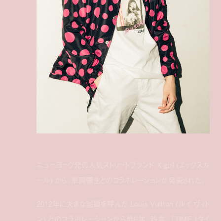
ニューヨーク発の人気ストリートブランド X-girl (エックスガ
ール) から、草間彌生とのコラボレーションが発表された。
2012年に大きな話題を呼んだ Louis Vuitton (ルイ ヴィト
ン) とのコラボレーションから早6年。昨年、『TIME (タイ