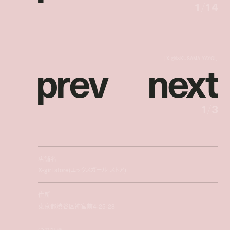
1
/
14
p
r
e
v
n
e
x
t
「X-girl×KUSAMA YAYOI」
1
/
3
店舗名
X-girl store(エックスガール ストア)
住所
東京都渋谷区神宮前4-25-28