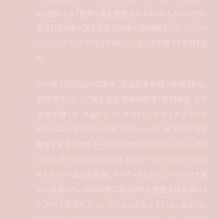
ム)』誌による「世界で最も影響力がある100人」のひとりに
選ばれた日本が誇る前衛芸術家の草間彌生にとって、ファ
ッションブランドとのコラボレーションは今回で2度目とな
る。
2017年2月22日より六本木、国立新美術館で開催される、
草間彌生にとって過去最大規模の個展「草間彌生 わが
永遠の魂」が X-girl とメンズストリートウェアブランド
XLARGE® とコラボした本コレクションは、彼女の作品を
象徴する水玉のモチーフを全面的にプリントしたコーチジ
ャケットやハットから芸術家自身のポートレイトがプリントさ
れたTシャツなどを展開。アーティストがニューヨークを拠
点に活動していた60年代に製作された貴重な作品群にイ
ンスパイアされたコレクションとなっている。また、G-