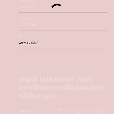
営業時間
11:00~20:00
問い合せ先
03-5772-2020
HP
www.x-girl.jp/
yayoi kusama's new
exhibition collaborates
with x-girl
X-girl (エックスガール) が草間