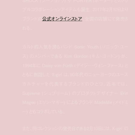
SHOCK (ジーショック) や PORTER (ポーター) とのトリ
プルコラボレーションアイテムも誕生。2017年2月10日より
ブランドの
公式オンラインストア
、全国の店舗にて発売さ
れる。
カルト的人気を誇るバンド Sonic Youth (ソニック・ユー
ス) のメンバーである Kim Gordon (キム・ゴードン) が、
1994年に Daisy von Furth (デイジー・ヴォン・ファース) と
ともに創設した X-girl は、90年代のニューヨークのユース
カルチャーを代表するブランドのひとつ。近年では、
Supreme (シュプリーム) のプロダクトデザイナー Erin
Magee (エリン・マギー) によるブランド MadeMe (メイドミ
ー) ともコラボしている。
また、同コレクションの発売日である2月10日には、X-girl の