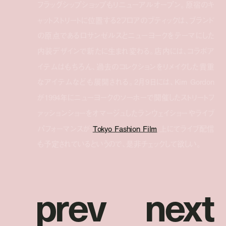
フラッグシップショップもリニューアルオープン。原宿のキ
ャットストリートに位置する2フロアのブティックは、ブランド
の原点であるロサンゼルスとニューヨークをテーマにした
内装デザインで新たに生まれ変わる。店内には、コラボア
イテムはもちろん、過去のコレクションをリメイクした貴重
なアイテムなども展開される。2月9日には、Kim Gordon
が1994年にニューヨークのソーホーで開催したストリートフ
ァッションショーをオマージュしたランウェイショーやライブ
パフォーマンスが
Tokyo Fashion Film
上にてライブ配信
も予定されているというので、是非チェックして欲しい。
p
r
e
v
n
e
x
t