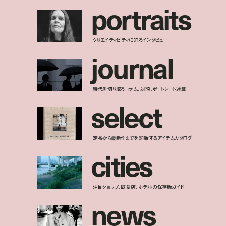
p
o
r
t
r
a
i
t
s
クリエイティビティに迫るインタビュー
j
o
u
r
n
a
l
時代を切り取るコラム、対談、ポートレート連載
s
e
l
e
c
t
定番から最新作までを網羅するアイテムカタログ
c
i
t
i
e
s
注目ショップ、飲食店、ホテルの保存版ガイド
n
e
w
s