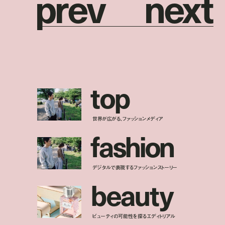
p
r
e
v
n
e
x
t
t
o
p
世界が広がる、ファッションメディア
f
a
s
h
i
o
n
デジタルで表現するファッションストーリー
b
e
a
u
t
y
ビューティの可能性を探るエディトリアル