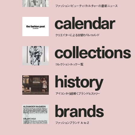
ファッション/ビューティ/カルチャーの最新ニュース
c
a
l
e
n
d
a
r
クリエイターによる日替わりレコメンド
c
o
l
l
e
c
t
i
o
n
s
コレクションルック一覧
h
i
s
t
o
r
y
アイコンから紐解くブランドヒストリー
b
r
a
n
d
s
ファッションブランド A to Z