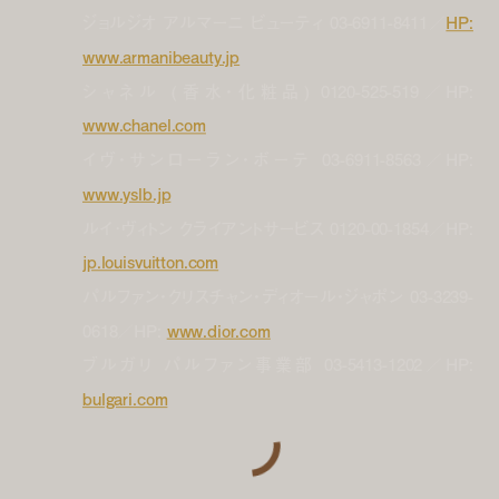
ジョルジオ アルマーニ ビューティ 03-6911-8411／
HP:
www.armanibeauty.jp
シャネル (香水・化粧品) 0120-525-519／HP:
www.chanel.com
イヴ・サンローラン・ボーテ 03-6911-8563／HP:
www.yslb.jp
ルイ･ヴィトン クライアントサービス 0120-00-1854／HP:
jp.louisvuitton.com
パルファン・クリスチャン・ディオール・ジャポン
03-3239-
0618／
HP:
www.dior.com
ブルガリ パルファン事業部 03-5413-1202／HP:
bulgari.com