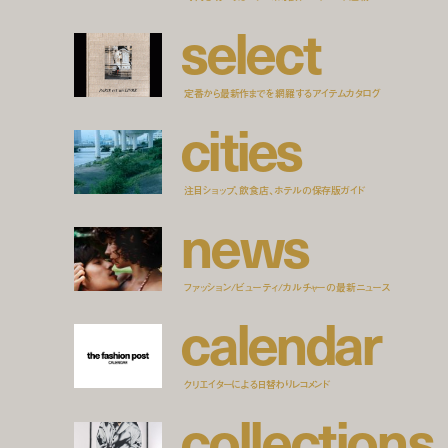
s
e
l
e
c
t
定番から最新作までを網羅するアイテムカタログ
c
i
t
i
e
s
注目ショップ、飲食店、ホテルの保存版ガイド
n
e
w
s
ファッション/ビューティ/カルチャーの最新ニュース
c
a
l
e
n
d
a
r
クリエイターによる日替わりレコメンド
c
o
l
l
e
c
t
i
o
n
s