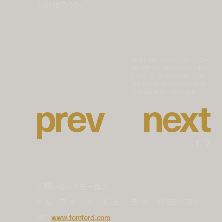
らないだろうか。
TOM FORD「プライベート ブレンド」の中
から、グリーンノートを主題にした「レ エクス
トレ ヴェール コレクション」の新作、「ヴェー
ル ド フルール」オード パルファム スプレ
p
r
e
v
n
e
x
t
ィ。50ml ¥ 28,000 ※3月17日発売
1
/
7
＜問い合わせ先一覧＞
トム フォード ビューティ 03-5251-3541／
HP:
www.tomford.com