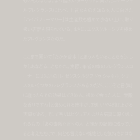
ものもしばしば。より幅広いターゲットに向けたコマーシャ
ルフレグランスに比べ、上質なものを知る玄人に向けた
「ハイパフューマリー」は生産数も極めて少ない上に、取り
扱い店舗も限られている。まさに、エクスクルーシブを極め
たフレグランスなのだ。
ここまで聞いて「たかが香水」と思う人もいることだろう。し
かしあなどることなかれ。実際、筆者の家のフレグランスコ
ーナーには先述の「レ ゼクスクルジフ ドゥ シャネル」シリー
ズのいくつかのフレグランスがあるのだが、ここぞと言う時
に纏ったらその効果はてきめん。初めて会った人に「素敵
な香りですね」と褒められる確率が、3割、いや4割は上がる
実感がある。そして香りはビジュアルよりも脳裏に深く刻ま
れるもの。「あの素敵な香りの人」と誰かの記憶に残ってい
ると考えただけで、何とも言えない恍惚とした気持ちにはな