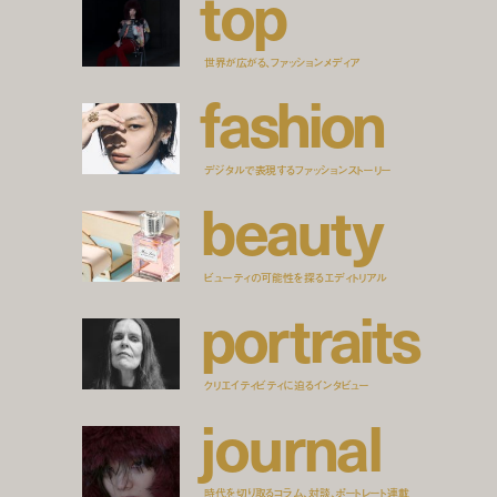
t
o
p
世界が広がる、ファッションメディア
f
a
s
h
i
o
n
デジタルで表現するファッションストーリー
b
e
a
u
t
y
ビューティの可能性を探るエディトリアル
p
o
r
t
r
a
i
t
s
クリエイティビティに迫るインタビュー
j
o
u
r
n
a
l
時代を切り取るコラム、対談、ポートレート連載