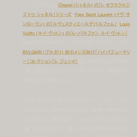
マーニ・プリヴェ)」、
Chanel (シャネル) の「レ ゼクスクルジ
フ ドゥ シャネル」シリーズ
、
Yves Saint Laurent (イヴ・サ
ンローラン) の「ルヴェスティエールデパルファム」
、
Louis
Vuitto (ルイ・ヴィトン) の「レ・パルファン ルイ・ヴィトン」
、
Dior (ディオール) の「ラ コレクシオン プリヴェ」、そして
BVLGARI (ブルガリ) 初のメンズ向け「ハイパフューマリ
ー」コレクション「レ ジェンメ」
など、それぞれのブランドが
「我こそ真のラグジュアリー」と言わんばかりに個性豊かな
香りを次々と発表している。
そんなフレグランス界の新たなトレンド、「ハイパリューマリ
ー」であるための条件は3つ。まず一つは香りの原料にこだ
わっていること。多くのコマーシャルフレグランスが、ローズ
“風” であったりムスク “風” の合成化学香料で構成され