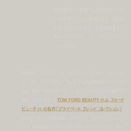
何故限られた店舗でしか取り扱われな
いのか？コマーシャルフレグランスと何
が違うのか？フレグランス界を席巻する
新トレンド「ハイパフューマリー」のアリ
ュールに迫る。
昨今盛り上がりを見せる「ハイパフューマリー」。ブランドに
よっては「ラグジュアリー・フレグランス」と呼ばれることもあ
るが、実はその定義はメゾンによって異なるため明確では
無い。しかしながら、
TOM FORD BEAUTY (トム フォード
ビューティ) の名作「プライベート ブレンド コレクション」
、
Giorgio Armani Beauty (ジョルジオ アルマーニ ビュー
ティ) の最高級フレグランスライン「Armani Privée (アル