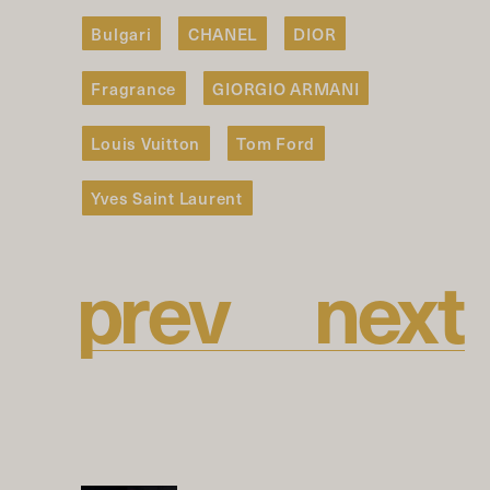
Bulgari
CHANEL
DIOR
Fragrance
GIORGIO ARMANI
Louis Vuitton
Tom Ford
Yves Saint Laurent
p
r
e
v
n
e
x
t