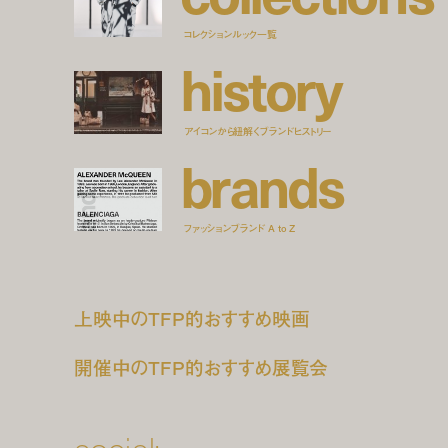
コレクションルック一覧
h
i
s
t
o
r
y
アイコンから紐解くブランドヒストリー
b
r
a
n
d
s
ファッションブランド A to Z
上映中のTFP的おすすめ映画
開催中のTFP的おすすめ展覧会