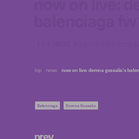
now on live: d
balenciaga fw
【ライブ配信】デムナ・ヴァザリアによるバ
top
/
news
/
now on live: demna gvasalia's bale
Balenciaga
Demna Gvasalia
p
r
e
v