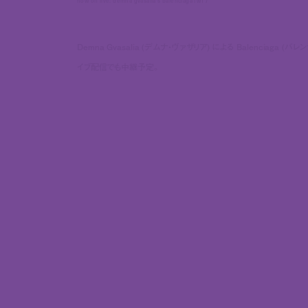
now on live: demna gvasalia's balenciaga fw17
Demna Gvasalia (デムナ・ヴァザリア) による Balencia
イブ配信でも中継予定。