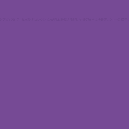
ga (バレンシアガ) 2017-18年秋冬コレクションが日本時間3月5日、午後7時半より発表。ショーの様子