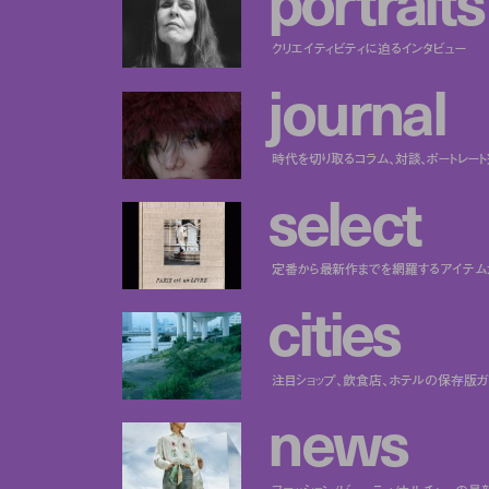
クリエイティビティに迫るインタビュー
j
o
u
r
n
a
l
時代を切り取るコラム、対談、ポートレー
s
e
l
e
c
t
定番から最新作までを網羅するアイテム
c
i
t
i
e
s
注目ショップ、飲食店、ホテルの保存版ガ
n
e
w
s