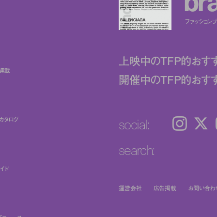
ファッションブラ
上映中のTFP的おす
ト連載
開催中のTFP的おす
social:
カタログ
Instagram
𝕏
search:
イド
運営会社
広告掲載
お問い合わ