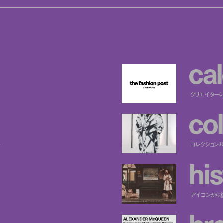
c
a
l
クリエイター
c
o
l
ー
コレクション
h
i
s
アイコンから
b
r