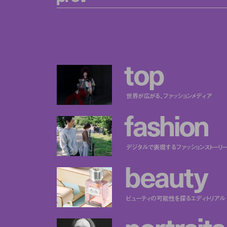
t
o
p
世界が広がる、ファッションメディア
f
a
s
h
i
o
n
デジタルで表現するファッションストーリ
b
e
a
u
t
y
ビューティの可能性を探るエディトリアル
p
o
r
t
r
a
i
t
s