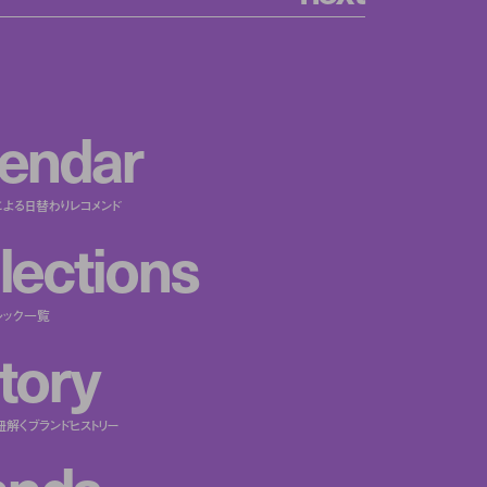
e
n
d
a
r
による日替わりレコメンド
l
e
c
t
i
o
n
s
ルック一覧
t
o
r
y
紐解くブランドヒストリー
a
n
d
s