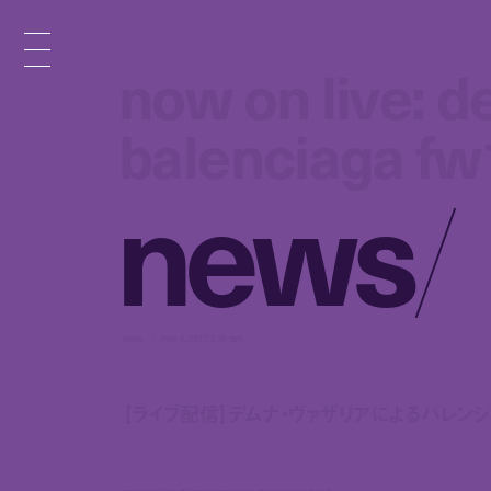
now on live: d
now on live: d
balenciaga fw
balenciaga fw
n
e
w
s
/
news
mar 5, 2017 3:45 pm
【ライブ配信】デムナ・ヴァザリアによるバレンシア