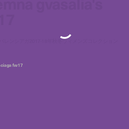
emna gvasalia's
17
レンシアガ2017-18年秋冬ウィメンズコレクション
nciaga fw17