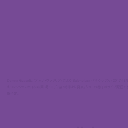
Demna Gvasalia (デムナ・ヴァザリア) による Balenciaga (バレンシアガ) 2017-1
冬コレクションが日本時間3月5日、午後7時半より発表。ショーの様子はライブ配信で
継予定。