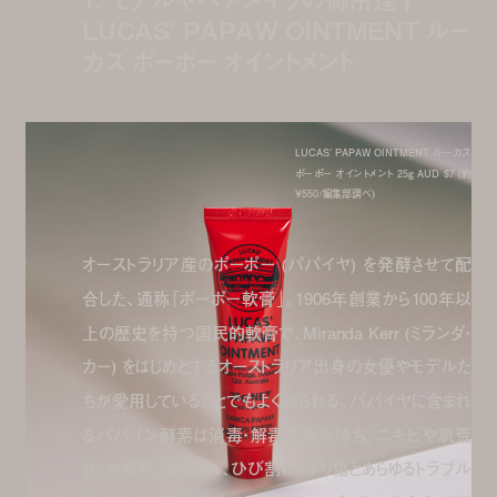
LUCAS’ PAPAW OINTMENT ルー
カス ポーポー オイントメント
LUCAS’ PAPAW OINTMENT ルーカス
ポーポー オイントメント 25g AUD $7 (約
¥550/編集部調べ)
オーストラリア産のポーポー (パパイヤ) を発酵させて配
合した、通称「ポーポー軟膏」。1906年創業から100年以
上の歴史を持つ国民的軟膏で、Miranda Kerr (ミランダ・
カー) をはじめとするオーストラリア出身の女優やモデルた
ちが愛用していることでもよく知られる。パパイヤに含まれ
るパパイン酵素は消毒・解毒作用を持ち、ニキビや肌荒
れ、かゆみ、虫刺され、ひび割れ、すり傷とあらゆるトラブル