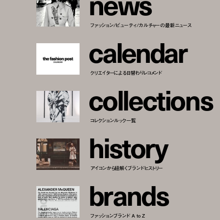
n
e
w
s
ファッション/ビューティ/カルチャーの最新ニュース
c
a
l
e
n
d
a
r
クリエイターによる日替わりレコメンド
c
o
l
l
e
c
t
i
o
n
s
コレクションルック一覧
h
i
s
t
o
r
y
アイコンから紐解くブランドヒストリー
b
r
a
n
d
s
ファッションブランド A to Z