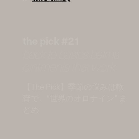
the pick #21
back to basics balms,
ointments that work
【The Pick】季節の悩みは軟
膏で。“世界のオロナイン” ま
とめ