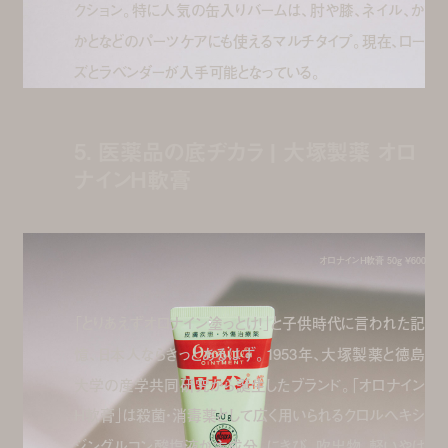
クション。特に人気の缶入りバームは、肘や膝、ネイル、か
かとなどのパーツケアにも使えるマルチタイプ。現在、ロー
ズとラベンダーが入手可能となっている。
5. 医薬品の底ヂカラ | 大塚製薬 オロ
ナインH軟膏
オロナインH軟膏 50g ¥600
「とりあえずオロナイン塗っとけ！」と子供時代に言われた記
憶、日本人ならきっとあるはず。1953年、大塚製薬と徳島
大学の産学共同研究から誕生したブランド。「オロナイン
H軟膏」は殺菌・消毒薬として広く用いられるクロルヘキシ
ジングルコン酸塩液が主成分。にきび、吹出物、軽いやけ