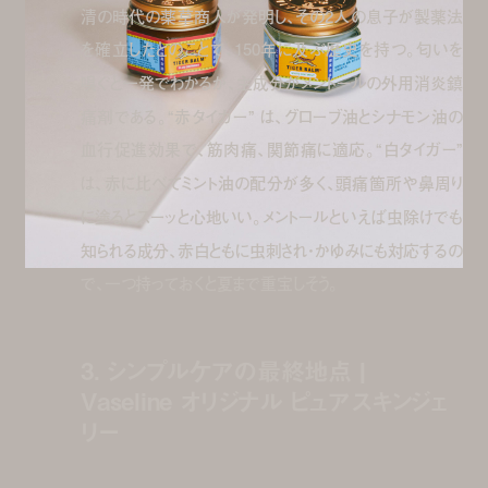
清の時代の薬草商人が発明し、その2人の息子が製薬法
を確立したとのことで、150年に及ぶ歴史を持つ。匂いを
嗅ぐと一発でわかるが、主成分がメントールの外用消炎鎮
痛剤である。“赤タイガー” は、グローブ油とシナモン油の
血行促進効果で、筋肉痛、関節痛に適応。“白タイガー”
は、赤に比べてミント油の配分が多く、頭痛箇所や鼻周り
に塗るとスーッと心地いい。メントールといえば虫除けでも
知られる成分、赤白ともに虫刺され・かゆみにも対応するの
で、一つ持っておくと夏まで重宝しそう。
3. シンプルケアの最終地点 |
Vaseline オリジナル ピュアスキンジェ
リー