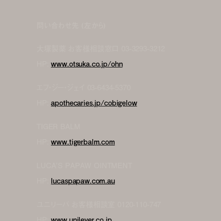
問い合わせ先 (左から)
大塚製薬 お客様相談窓口 03-3293-3212
HP:
www.otsuka.co.jp/ohn
エフ・ジー・ジェイ 03-6434-5370
HP:
apothecaries.jp/cobigelow
TIGER BALM
HP:
www.tigerbalm.com
LUCA’S PAPAW OINTMENT
HP:
lucaspapaw.com.au
ユニリーバ お客様相談室 0120-110-747
HP:
www.unilever.co.jp