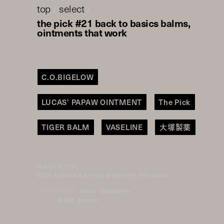
top
/
select
/
the pick #21 back to basics balms,
ointments that work
C.O.BIGELOW
LUCAS’ PAPAW OINTMENT
The Pick
TIGER BALM
VASELINE
大塚製薬
the pick #21
back to basics balms, ointments that work
photographer:
hiroki watanabe
editor:
miwa goroku