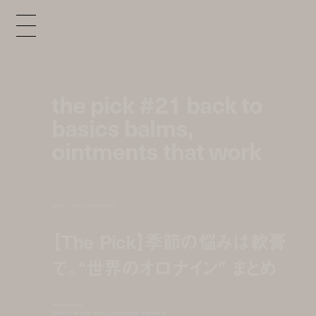
the pick #21 back to
basics balms,
ointments that work
select
feb 25, 2019 9:00 pm
【The Pick】季節の悩みは軟膏
で。“世界のオロナイン” まとめ
the pick #21
back to basics balms, ointments that work