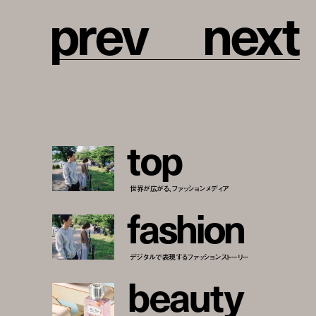
p
r
e
v
n
e
x
t
t
o
p
世界が広がる、ファッションメディア
f
a
s
h
i
o
n
デジタルで表現するファッションストーリー
b
e
a
u
t
y