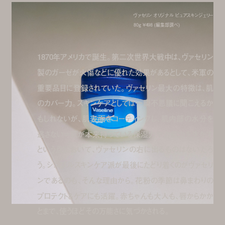
ヴァセリン オリジナル ピュアスキンジェリー
80g ¥498 (編集部調べ)
1870年アメリカで誕生。第二次世界大戦中は、ヴァセリン
製のガーゼが火傷などに優れた効果があるとして、米軍の
重要品目に登録されていた。ヴァセリン最大の特徴は、肌
のカバー力。スキンケアとしては一瞬不思議に聞こえるか
もしれないが、肌表面をコーティングし、肌内部の水分を
逃さない＝肌が本来持っている保湿力や治癒力を生かす
という点において、ヴァセリンの右に出るものはないだろ
う。シンプルスキンケア派が最後にたどり着くのがヴァセリ
ンであるのも、そんな理由から。花粉の季節は鼻まわりの
プロテクト＆ケアにも活躍。赤ちゃんも大人も、唇からかか
とまで、使うほどその万能さに気づかされる。