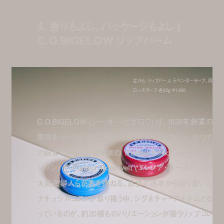
4. 香りもよし、パッケージもよし |
C.O.BIGELOW リップバーム
左から: リップバーム ラベンダーサーブ、同
ローズサーブ 各22g ¥1,600
C.O.BIGELOW (シー・オー・ビゲロウ) は、1838年創業の
薬局をルーツに持つアメリカ最古のアポセカリー。かつて
の顧客リストには、発明家の Thomas Edison (トーマス・エ
ジソン) や Eleanor Roosevelt (エレノア・ルーズベルト)
大統領婦人らが名を連ねる。品質の追求から辿り着いた
ナチュラルコスメが取り揃う中、シグネチャーアイテムとな
っているのが、約20種ものバリエーションが揃うリップコレ