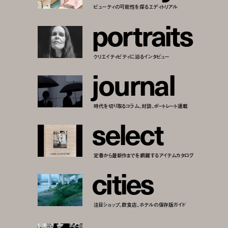
ビューティの可能性を探るエディトリアル
p
o
r
t
r
a
i
t
s
クリエイティビティに迫るインタビュー
j
o
u
r
n
a
l
時代を切り取るコラム、対談、ポートレート連載
s
e
l
e
c
t
定番から最新作までを網羅するアイテムカタログ
c
i
t
i
e
s
注目ショップ、飲食店、ホテルの保存版ガイド