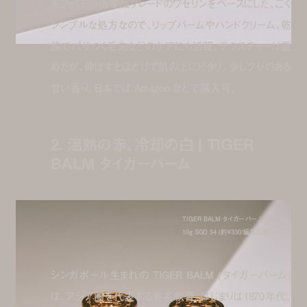
をフォロー。医薬品グレードのワセリンをベースにした、ごく
シンプルな処方なので、リップバームやハンドクリーム、乾
燥でパサつく毛先などのケアにも活躍。テクスチャーは重
めだが、伸ばすとほどけて肌の上にピタリ。少しクセのある
甘い香り。日本では Amazon などで購入可。
2. 温熱の赤、冷却の白 | TIGER
BALM タイガーバーム
TIGER BALM タイガーバーム 赤、白 各
10g SGD $4 (約¥330/編集部調べ)
シンガポール生まれの TIGER BALM (タイガーバーム)
は、アジア圏を代表する有名軟膏。はじまりは1870年代、