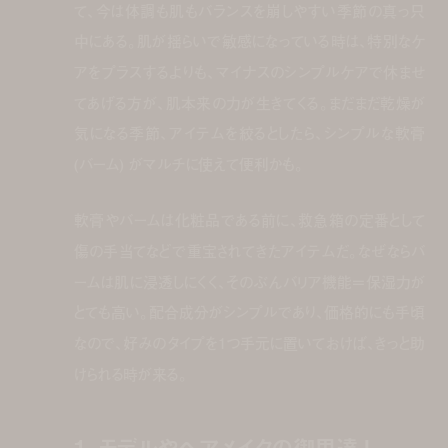
て、今は体調も肌もバランスを崩しやすい季節の真っ只
中にある。肌が揺らいで敏感になっている時は、特別なケ
アをプラスするよりも、マイナスのシンプルケアで休ませ
てあげる方が、肌本来の力が生きてくる。まだまだ乾燥が
気になる季節、アイテムを絞るとしたら、シンプルな軟膏
(バーム) がマルチに使えて便利かも。
軟膏やバームは化粧品である前に、救急箱の定番として
傷の手当てなどで重宝されてきたアイテムだ。なぜならバ
ームは肌に浸透しにくく、そのぶんバリア機能＝保湿力が
とても高い。配合成分がシンプルであり、価格的にも手頃
なので、好みのタイプを1つ手元に置いておけば、きっと助
けられる時が来る。
1. モデルやヘアメイクの御用達 |