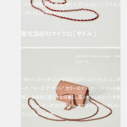
こだわりが詰まった逸品。白T × デニムなどシンプルなコ
ーデにさらっと合わせたい。
変化自在のマイクロ「サドル」
￥76,000【H7.5×W11.5×D2cm】／ DIOR
(ディオール)
「サドル」ラインをコンテポラリーにアップデートした、ミニポ
ーチ。“ローズ デ ヴァン” カラーのマットカーフスキンを使
用し、全体的に柔らかな印象に。取り外せるチェーンを使
えば、ショルダーやクロスボディ、またはハンドバッグにもト
ランスフォーム可能。