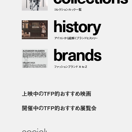
コレクションルック一覧
h
i
s
t
o
r
y
アイコンから紐解くブランドヒストリー
b
r
a
n
d
s
ファッションブランド A to Z
上映中のTFP的おすすめ映画
開催中のTFP的おすすめ展覧会
social: