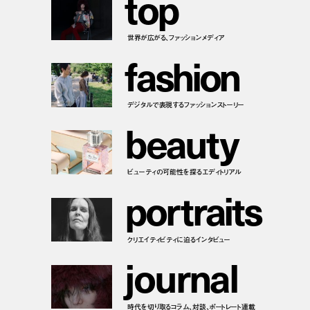
t
o
p
世界が広がる、ファッションメディア
f
a
s
h
i
o
n
デジタルで表現するファッションストーリー
b
e
a
u
t
y
ビューティの可能性を探るエディトリアル
p
o
r
t
r
a
i
t
s
クリエイティビティに迫るインタビュー
j
o
u
r
n
a
l
時代を切り取るコラム、対談、ポートレート連載