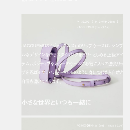
￥32,000【H10×W3×D3cm】／
JACQUEMUS (ジャックムス)
JACQUEMUS (ジャックムス) のリップケースは、シンプ
ルなデザインながらスタイリングをピリっとしめる上級アイ
テム。ポジティブなカラーのケースにお気に入りの勝負リッ
プを忍ばせて、バレットベルトのように身につけたら自然と
自信も湧いてくるはず。
小さな世界といつも一緒に
￥28,000【H10×W10cm】／ sacai (サカイ)