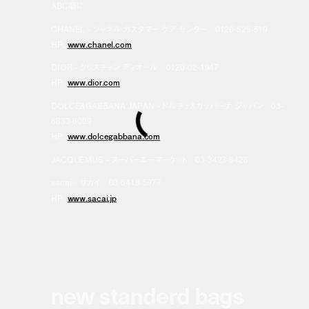
ABC順に
CHANEL - シャネル カスタマー ケア センター／0120-525-519
HP:
www.chanel.com
DIOR - クリスチャン ディオール／0120-02-1947
HP:
www.dior.com
DOLCE&GABBANA JAPAN - ドルチェ＆ガッバーナ ジャパン／03-
6833-6099
HP:
www.dolcegabbana.com
JACQUEMUS - スーパーエーマーケット／03-3423-8428
sacai - サカイ／03-6418-5977
HP:
www.sacai.jp
new standerd bags