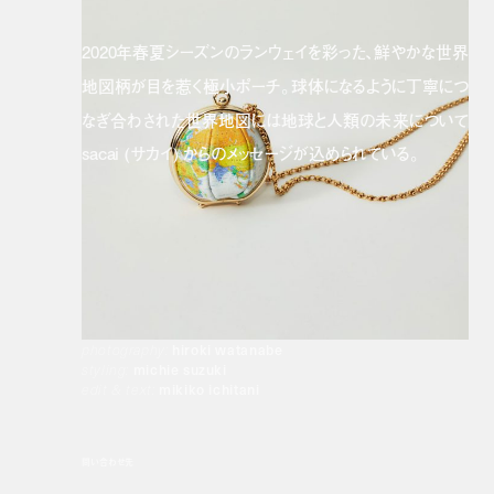
2020年春夏シーズンのランウェイを彩った、鮮やかな世界
地図柄が目を惹く極小ポーチ。球体になるように丁寧につ
なぎ合わされた世界地図には地球と人類の未来について
sacai (サカイ) からのメッセージが込められている。
new standerd bags
2020 vol.3 mini bag
photography:
hiroki watanabe
styling:
michie suzuki
edit & text:
mikiko ichitani
問い合わせ先