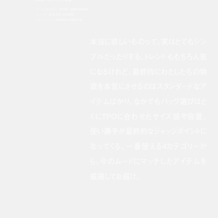
photography:
hiroki watanabe
styling:
michie suzuki
edit & text:
mikiko ichitani
本当に欲しいものって、実はとてもシン
プルだったりする。トレンドももちろん気
になるけれど、最終的にわたしたちの物
欲を本気にさせるのはスタンダードなア
イテムばかり。なかでもバッグ選びはと
くにTPOに合わせたサイズ感や容量、
使い勝手が最終的なジャッジポイントに
なってくる。一番使える4カテゴリーか
ら、今のムードにマッチしたアイテムを
厳選してお届け。