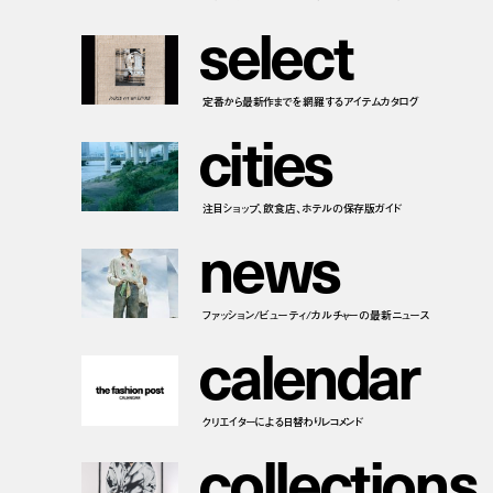
s
e
l
e
c
t
定番から最新作までを網羅するアイテムカタログ
c
i
t
i
e
s
注目ショップ、飲食店、ホテルの保存版ガイド
n
e
w
s
ファッション/ビューティ/カルチャーの最新ニュース
c
a
l
e
n
d
a
r
クリエイターによる日替わりレコメンド
c
o
l
l
e
c
t
i
o
n
s