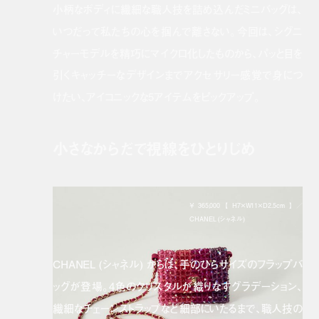
小柄なボディに繊細な職人技を詰め込んだミニバッグは、
いつだって私たちの心を掴んで離さない。今回は、シグニ
チャーモデルを精巧にマイクロ化したものから、パッと目を
引くキャッチーなデザインまでアクセサリー感覚で身につ
けたい、アイコニックな5アイテムをピックアップ。
小さなからだで視線をひとりじめ
￥365,000【H7×W11×D2.5cm】／
CHANEL (シャネル)
CHANEL (シャネル) からは、手のひらサイズのフラップバ
ッグが登場。4色のクリスタルが織りなすグラデーション、
繊細なチェーンストラップなど細部にいたるまで、職人技の