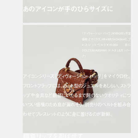
あのアイコンが手のひらサイズに
「ディヴォーション バッグ」￥169,000 (予定
価格)【マイクロ、H6×W8.5×D4.5cm】、ブ
レスレットベルト￥45,000 ／ 共に
DOLCE&GABBANA (ドルチェ＆ガッバー
ナ)
アイコンシリーズ「ディヴォーション バッグ」をマイクロ化。
フロントフラップには、ハート型のジュエルをあしらい、ストラ
ップや金具など細部にいたるまで隙のないクオリティにつ
いつい感嘆のため息が漏れそう。別売りのベルトを組み合
わせてブレスレットのように身に着けるのが新鮮。
勝負リップを忍ばせて