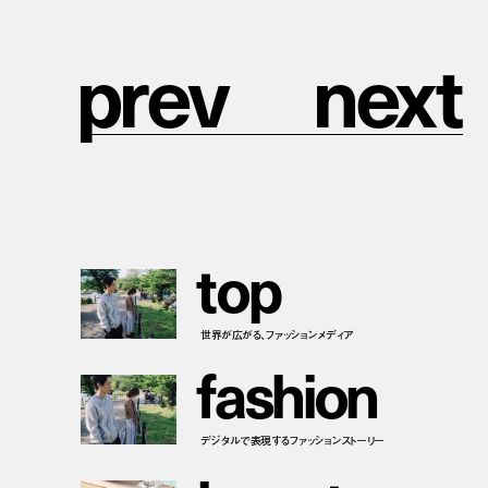
p
r
e
v
n
e
x
t
t
o
p
世界が広がる、ファッションメディア
f
a
s
h
i
o
n
デジタルで表現するファッションストーリー