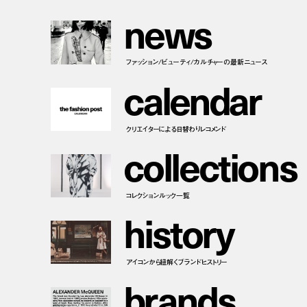
n
e
w
s
ファッション/ビューティ/カルチャーの最新ニュース
c
a
l
e
n
d
a
r
クリエイターによる日替わりレコメンド
c
o
l
l
e
c
t
i
o
n
s
コレクションルック一覧
h
i
s
t
o
r
y
アイコンから紐解くブランドヒストリー
b
r
a
n
d
s