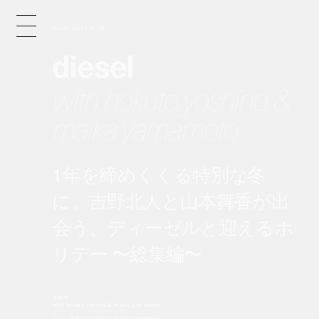
Nov 30, 2023 9:00 PM
diesel
with hokuto yoshino &
maika yamamoto
1年を締めくくる特別な冬
に。吉野北人と山本舞香が出
会う、ディーゼルと迎えるホ
リデー 〜総集編〜
diesel
with hokuto yoshino & maika yamamoto
model:
hokuto yoshino, maika yamamoto