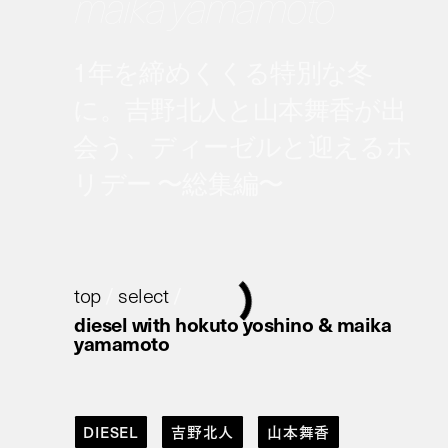
maika yamamoto
1年を締めくくる特別な冬
に。吉野北人と山本舞香が出
会う、ディーゼルと迎えるホ
リデー 〜総集編〜
top
/
select
/
diesel with hokuto yoshino & maika
yamamoto
DIESEL
吉野北人
山本舞香