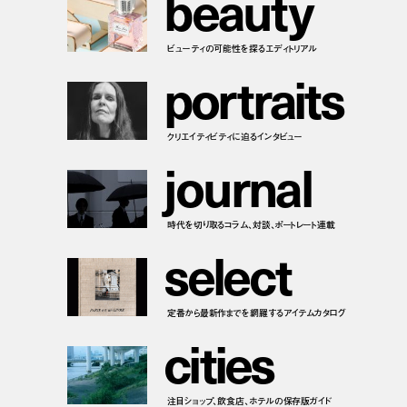
b
e
a
u
t
y
ビューティの可能性を探るエディトリアル
p
o
r
t
r
a
i
t
s
クリエイティビティに迫るインタビュー
j
o
u
r
n
a
l
時代を切り取るコラム、対談、ポートレート連載
s
e
l
e
c
t
定番から最新作までを網羅するアイテムカタログ
c
i
t
i
e
s
注目ショップ、飲食店、ホテルの保存版ガイド