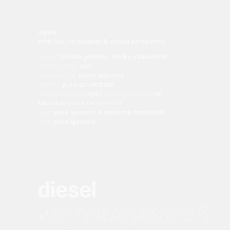
volume-mute
diesel
with hokuto yoshino & maika yamamoto
model:
hokuto yoshino, maika yamamoto
photography:
toki
videography:
kohei igarashi
styling:
yuka sakakibara
hair & make up:
oya
(hokuto yoshino)
, rei
fukuoka
(maika yamamoto)
edit:
yuko igarashi & natsume horikoshi
text:
yuko igarashi
diesel
with hokuto yoshino &