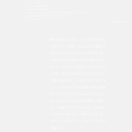
photography:
toki
videography:
kohei igarashi
styling:
yuka sakakibara
hair & make up:
oya
(hokuto yoshino)
, rei fukuoka
(maika yamamoto)
edit:
yuko igarashi & natsume horikoshi
text:
yuko igarashi
sponsored
寒さを感じるとともに、ワクワクする気持ち
が募っていく季節。いよいよ1年で最も心
浮き立つクリスマスシーズンが到来！ そん
な気分をさらに高めるために、DIESEL の
ホリデーコレクションを身につけてみては
いかが？ 遊び心のあるポップなものから、
力強さを感じるクールなものまで。ランウェ
イピースのアイデアから進化しながらも幅
広いテイストをそろえる本コレクションは、
どんなスタイルの人にも高揚感に満ちた
ムードを連れてきてくれるはず。大切な人
へのギフトや自分のご褒美にも手に取り
やすいバッグをメインに、ホリデールックを
お届けする。