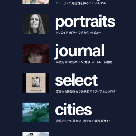
ビューティの可能性を探るエディトリアル
p
o
r
t
r
a
i
t
s
クリエイティビティに迫るインタビュー
j
o
u
r
n
a
l
時代を切り取るコラム、対談、ポートレート連載
s
e
l
e
c
t
定番から最新作までを網羅するアイテムカタログ
c
i
t
i
e
s
注目ショップ、飲食店、ホテルの保存版ガイド