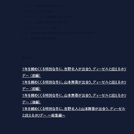
model:
hokuto yoshino
photography:
toki
videography:
kohei igarashi
styling:
yuka sakakibara
hair & make up:
oya
edit:
yuko igarashi & natsume horikoshi
text:
yuko igarashi
関連記事
1年を締めくくる特別な冬に。吉野北人が出会う、ディーゼルと迎えるホリ
デー 〈前編〉
1年を締めくくる特別な冬に。山本舞香が出会う、ディーゼルと迎えるホリ
デー 〈前編〉
1年を締めくくる特別な冬に。山本舞香が出会う、ディーゼルと迎えるホリ
デー 〈後編〉
1年を締めくくる特別な冬に。吉野北人と山本舞香が出会う、ディーゼル
と迎えるホリデー 〜総集編〜