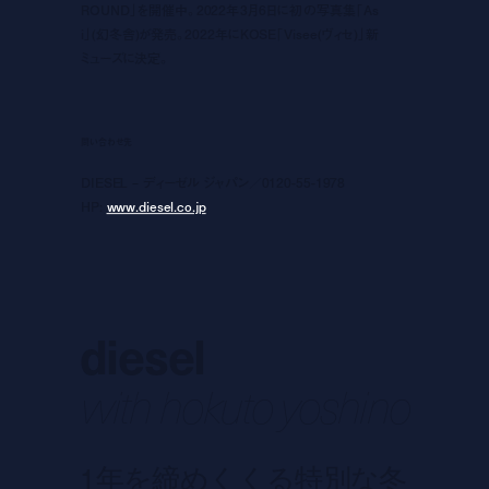
ROUND」を開催中。2022年3月6日に初の写真集「As
i」(幻冬舎)が発売。2022年にKOSE「Visee(ヴィセ)」新
ミューズに決定。
問い合わせ先
DIESEL – ディーゼル ジャパン／0120-55-1978
HP:
www.diesel.co.jp
diesel
with hokuto yoshino
1年を締めくくる特別な冬