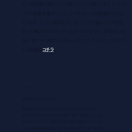
えて光沢感のあるバッグと差のつくシワ加工されたライトナ
イロン生地を選ぶことで、コーディネートに抑揚をもたらし
てくれる。フードと裾はドローストリングで絞ることが可能、
そして袖口はゴムギャザーになっているので、防風性にも
高く、寒い冬に頼りになるセットアップ。スタイリングのアイ
テム詳細は
コチラ
。
プロフィール
吉野北人 (よしの・ほくと)
総勢16名からなるTHE RAMPAGEのボーカルの1人。
2017年1月25日、EXILE TRIBEに属する新ユニットとし
てメジャーデビュー。現在５度目となる、全国アリーナツア
ー「THE RAMPAGE LIVE TOUR 2023 “16” NEXT