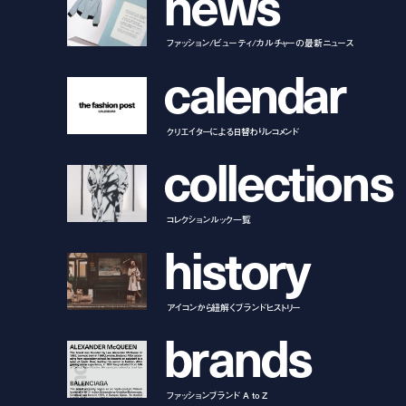
n
e
w
s
ファッション/ビューティ/カルチャーの最新ニュース
c
a
l
e
n
d
a
r
クリエイターによる日替わりレコメンド
c
o
l
l
e
c
t
i
o
n
s
コレクションルック一覧
h
i
s
t
o
r
y
アイコンから紐解くブランドヒストリー
b
r
a
n
d
s
ファッションブランド A to Z