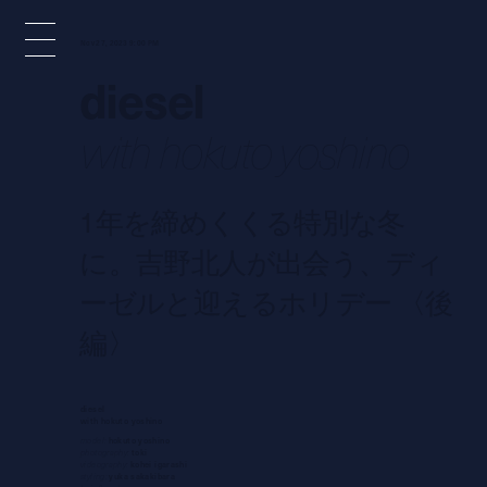
Nov 27, 2023 9:00 PM
diesel
with hokuto yoshino
1年を締めくくる特別な冬
に。吉野北人が出会う、ディ
ーゼルと迎えるホリデー 〈後
編〉
diesel
with hokuto yoshino
model:
hokuto yoshino
photography:
toki
videography:
kohei igarashi
styling:
yuka sakakibara