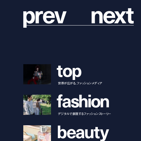
p
r
e
v
n
e
x
t
t
o
p
世界が広がる、ファッションメディア
f
a
s
h
i
o
n
デジタルで表現するファッションストーリー
b
e
a
u
t
y