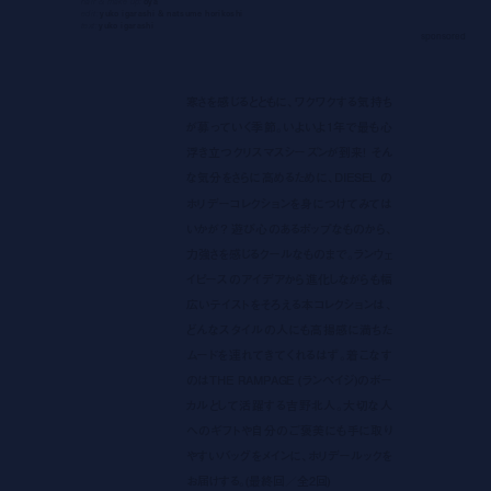
hair & make up:
oya
edit:
yuko igarashi & natsume horikoshi
text:
yuko igarashi
sponsored
寒さを感じるとともに、ワクワクする気持ち
が募っていく季節。いよいよ1年で最も心
浮き立つクリスマスシーズンが到来！ そん
な気分をさらに高めるために、DIESEL の
ホリデーコレクションを身につけてみては
いかが？ 遊び心のあるポップなものから、
力強さを感じるクールなものまで。ランウェ
イピースのアイデアから進化しながらも幅
広いテイストをそろえる本コレクションは、
どんなスタイルの人にも高揚感に満ちた
ムードを連れてきてくれるはず。着こなす
のはTHE RAMPAGE (ランペイジ)のボー
カルとして活躍する吉野北人。大切な人
へのギフトや自分のご褒美にも手に取り
やすいバッグをメインに、ホリデールックを
お届けする。(最終回／全2回)