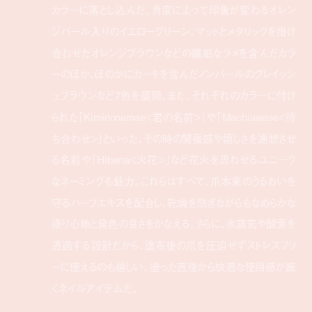
カラーに落とし込んだ。角度によって印象が変わるオレン
ジパール入りのイエローグリーン、マットとメタリックを掛け
合わせたオレンジブラウンなどの繊細なラメを含んだカラ
ーのほか、ほのかにカーキを含んだノンパールのグレイッシ
ュブラウンなど7色を展開。また、それぞれのカラーに付け
られた「Kiminonamae<君の名前>」や「Machiawase<待
ち合わせ>」といった、その時の緊張感や嬉しさを連想させ
る名前や「Hibana<火花>」など花火を思わせるユニーク
なネーミングも魅力。これらはすべて、爪本来のうるおいを
守るハーブエキスを配合し、乾燥を防ぎながらもなめらかな
塗り心地と発色の良さをかなえる。さらに、水蒸気や酸素を
透過する設計だから、塗布後の爪を圧迫せずストレスフリ
ーに使えるのも嬉しい。塗った直後から快適な使用感が続
くネイルアイテムだ。