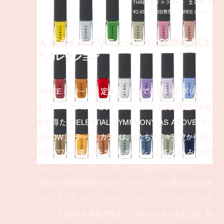
THREE ネイルラッカー 全20色 各
¥2,420(5月22日発売)／THREE (スリー)
人気ネイルがリニューアル。20色を揃え
たコレクション
THREE (スリー) は、定番アイテムであるネイルポリッシュ
を「ネイルラッカー」としてリニューアル発売。天空から着
想を得た「CELESTIAL SYMPHONY：AS ABOVE, SO
BELOW」がテーマ。カラーは、私たちが日々天空から受け
取るパワーや美しさをネイルポリッシュに落とし込み、青空
をイメージしたシアーなブルーや夕焼けのようなオレンジ、
流れゆく雲を連想させるペールグリーンなど豊富な20色を
ラインナップ。クリア、ミルキー、グレイッシュ、ヴィヴィッドと
いったさまざまな発色と輝きで、空から生まれる光と影、時