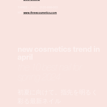
THREE - スリー／0120-898-003
HP:
www.threecosmetics.com
new cosmetics trend in
april
the 10 best nail for
spring 2024
初夏に向けて。指先を明るく
彩る最新ネイル