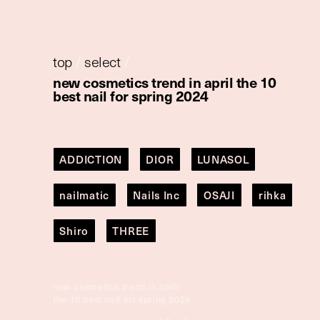
top
/
select
/
new cosmetics trend in april the 10
best nail for spring 2024
ADDICTION
DIOR
LUNASOL
nailmatic
Nails Inc
OSAJI
rihka
Shiro
THREE
new cosmetics trend in april
the 10 best nail for spring 2024