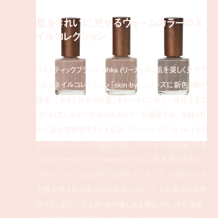
肌をきれいに見せるウォームカラーのネ
イルコレクション
コスメティックブランド rihka (リーカ) の、肌を美しく見せて
くれるネイルコレクション「skin by」シリーズに新色3種が
登場。「大きく包み込む愛」をテーマに、肌と一体化するよ
うになじむ、あたたかみのあるカラーを展開する。洗練され
た上品な雰囲気をまとえる淡いグレージュの「la vie (ラヴ
ィー)」、グレージュより深みがあり、グッと大人な印象に引き
上げるウォームグレー「mère (メール)」、血色感のあるピン
クグレージュ「beau (ボー)」がラインナップ。どのカラーも
主張が控えめで肌なじみが良いので、どんな服装にも調
和する。また、これら新3色が楽しめる限定のセットも登場。