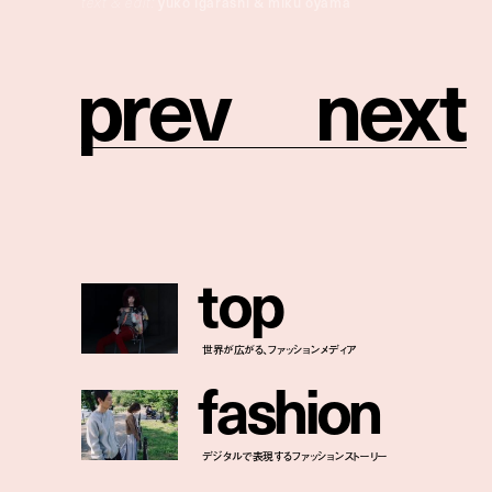
text & edit:
yuko igarashi & miku oyama
p
r
e
v
n
e
x
t
t
o
p
世界が広がる、ファッションメディア
f
a
s
h
i
o
n
デジタルで表現するファッションストーリー