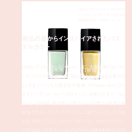
(左から)ディオール ヴェルニ 203 パステル
ミント、204 レモン グロウ 各 ¥4,620 (5月3
日数量限定発売)／DIOR (ディオール)
南仏の夏からインスパイアされたパス
テルカラー
DIOR (ディオール) の「ヴェルニ」に、太陽が降り注ぐフレ
ンチ リビエラの海辺でまどろむような自由気ままな夏のひ
とときをイメージした限定色が登場。Christian Dior (クリ
スチャン・ディオール) へのオマージュを捧げたサマーコレ
クション2024は、彼が愛した南フランスの豊かな自然と地
中海の色をメイクアップアイテムに落とし込んだ。その中
でも、新色「ヴェルニ」のラインナップは、やわらかなグリー
ンの「203 パステル ミント」とまろやかな輝きを放つイエロ