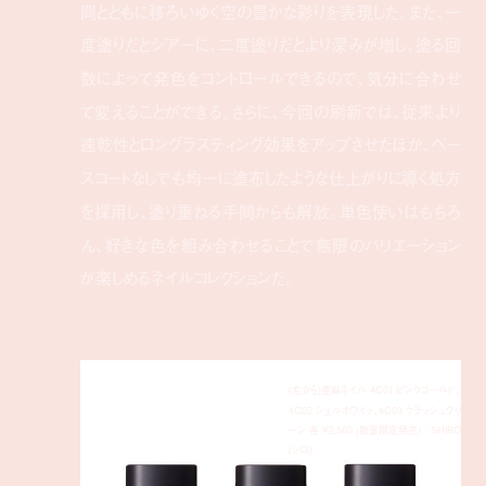
間とともに移ろいゆく空の豊かな彩りを表現した。また、一
度塗りだとシアーに、二度塗りだとより深みが増し、塗る回
数によって発色をコントロールできるので、気分に合わせ
て変えることができる。さらに、今回の刷新では、従来より
速乾性とロングラスティング効果をアップさせたほか、ベー
スコートなしでも均一に塗布したような仕上がりに導く処方
を採用し、塗り重ねる手間からも解放。単色使いはもちろ
ん、好きな色を組み合わせることで無限のバリエーション
が楽しめるネイルコレクションだ。
(左から)亜麻ネイル 4C01 ピンクゴールド、
4C02 シェルホワイト、4C03 クラッシュグリ
ーン 各 ¥2,560 (数量限定発売)／SHIRO
(シロ)