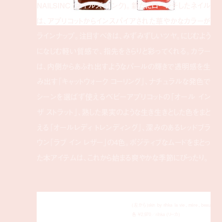
NAILSINC (ネイルズ インク)。新たにローンチしたネイル
は、アプリコットからインスパイアされた華やかなカラーが
ラインナップ。注目すべきは、みずみずしいツヤ。にじむよう
になじむ軽い質感で、指先をさらりと彩ってくれる。カラー
は、内側からあふれ出すようなパールの輝きで透明感を生
み出す「キャットウォーク コーリング」、ナチュラルな発色で
シーンを選ばず使えるベビーアプリコットの「オール イン
ザ ストラット」、熟した果実のような生き生きとした色をまと
える「オールレディ トレンディング」、深みのあるレッドブラ
ウン「ラブ イン レザー」の4色。ポジティブなムードをまとっ
た本アイテムは、これから始まる爽やかな季節にぴったり。
(左から)skin by rihka la vie、mère、beau
各 ¥2,970／rihka (リーカ)