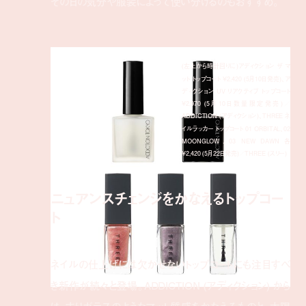
その日の気分や服装によって使い分けるのもおすすめ。
(左上から時計回りに)アディクション ザ マ
ット トップコート ¥2,420 (5月10日発売)、ア
ディクション UV リアクティブ トップコート
¥2,970 (5月10日数量限定発売)／
ADDICTION (アディクション)、THREE ネ
イルラッカー トップコート 01 ORBITAL、02
MOONGLOW、03 NEW DAWN 各
¥2,420 (5月22日発売)／THREE (スリー)
ニュアンスチェンジをかなえるトップコー
ト
ネイルの仕上げには欠かせないトップコートにも注目すべ
き新作が続々と登場。ADDICTION (アディクション) から