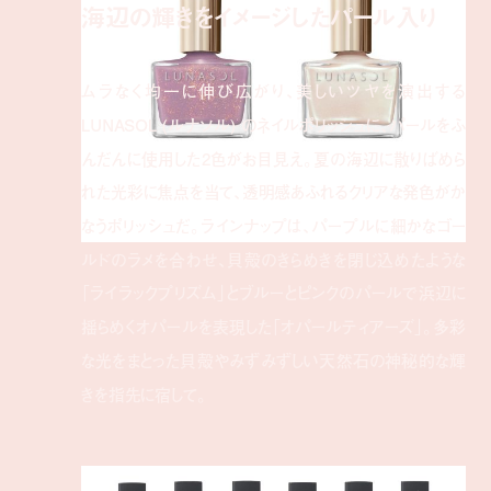
海辺の輝きをイメージしたパール入り
ムラなく均一に伸び広がり、美しいツヤを演出する
LUNASOL (ルナソル) のネイルポリッシュに、パールをふ
んだんに使用した2色がお目見え。夏の海辺に散りばめら
れた光彩に焦点を当て、透明感あふれるクリアな発色がか
なうポリッシュだ。ラインナップは、パープルに細かなゴー
ルドのラメを合わせ、貝殻のきらめきを閉じ込めたような
「ライラックプリズム」とブルーとピンクのパールで浜辺に
揺らめくオパールを表現した「オパールティアーズ」。多彩
な光をまとった貝殻やみずみずしい天然石の神秘的な輝
きを指先に宿して。