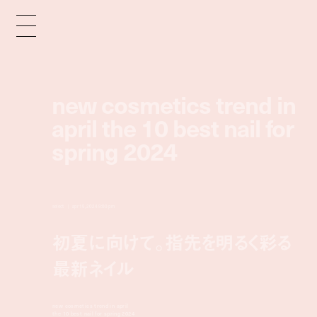
new cosmetics trend in
april the 10 best nail for
spring 2024
select
apr 15, 2024 9:00 pm
初夏に向けて。指先を明るく彩る
最新ネイル
new cosmetics trend in april
the 10 best nail for spring 2024