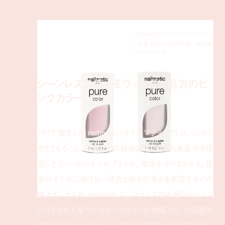
(左から)NM ピュアカラー #アンナ、#ジャ
ンヌ 各 ¥2,310 (5月1日発売)／nailmatic
(ネイルマティック)
シーンレスに使えるヴィーガン処方のピ
ンクカラー
パリで誕生した nailmatic (ネイルマティック) は、コットン
やとうもろこし、小麦などの植物由来・天然由来成分を使
用したヴィーガンネイルブランド。環境を守りながらも、従
来のネイルに負けない発色と乾きの早さを実現するのが
魅力だ。そんな nailmatic に、フランスの女優からインス
パイアされた華やかなピンクカラーが仲間入り。今回発売
されたのは、どんなシーンでも使いやすい2タイプのピン