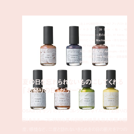
(左上から時計回りに)オサジ アップリフト ネ
イルカラー 39 Sode <袖>、40
Kiminonamae <君の名前>、41 Kiririto <
きりりと>、42 Machiawase <待ち合わせ
>、43 Yobigoe <呼び声>、501 Hibana <
火花> (限定色)、502 Amanojaku <あまの
じゃく> (限定色) 各 ¥2,090 (一部数量限
定発売)／OSAJI (オサジ)
夏の日を忘れられないものにしてくれる
「お祭りの日」がテーマ
OSAJI (オサジ) のサマーコレクションネイルは、「お祭りの
日」をモチーフに特別な夏の記憶の情景を彩る言葉や態
度、感情など、二度と訪れないきらめきの日の断片を7つの