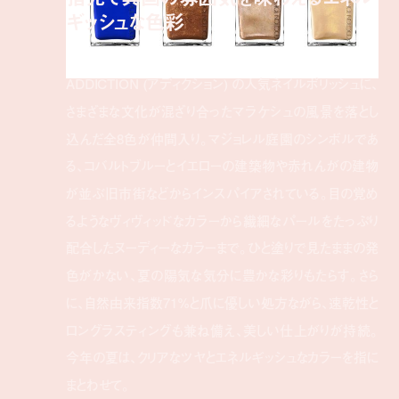
ギッシュな色彩
ADDICTION (アディクション) の人気ネイルポリッシュに、
さまざまな文化が混ざり合ったマラケシュの風景を落とし
込んだ全8色が仲間入り。マジョレル庭園のシンボルであ
る、コバルトブルーとイエローの建築物や赤れんがの建物
が並ぶ旧市街などからインスパイアされている。目の覚め
るようなヴィヴィッドなカラーから繊細なパールをたっぷり
配合したヌーディーなカラーまで。ひと塗りで見たままの発
色がかない、夏の陽気な気分に豊かな彩りもたらす。さら
に、自然由来指数71%と爪に優しい処方ながら、速乾性と
ロングラスティングも兼ね備え、美しい仕上がりが持続。
今年の夏は、クリアなツヤとエネルギッシュなカラーを指に
まとわせて。