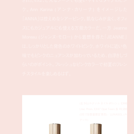
ク。Ann Karina (アンナ・カリーナ) をイメージした
「ANNA」は控えめなシアーピンク。肌なじみが良く、オフィ
スにもカジュアルにも使える万能カラーだ。一方 Jeanne
Moreau (ジャンヌ・モロー) から着想を得た「JEANNE」
は、しっかりとした発色のホワイトピンク。ホワイトに近い色
味でもピンクのニュアンスが加わっているため、白浮きしづ
らいのがポイント。フレッシュなピンクカラーで初夏のフレン
チスタイルを楽しめるはず。
(左から)ルナソル ネイルポリッシュ EX46
Lilac Prism、EX47 Opal Tears 各 ¥2,200
(5月17日数量限定発売)／LUNASOL (ル
ナソル)