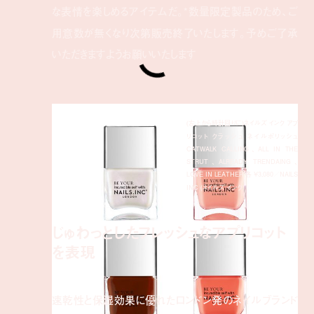
な表情を楽しめるアイテムだ。*数量限定製品のため、
ご
用意数が無くなり次第販売終了いたします。
予めご了承
いただきますようお願いいたします
(左上から時計回りに)ネイルズ インク アプ
リコット クラッシュ ネイルポリッシュ
CATWALK CALLING、ALL IN THE
STRUT、ALREADY TRENDAING、
LOVE IN LEATHER 各 ¥3,080／NAILS
INC (ネイルズ インク)
じゅわっとしたフレッシュなアプリコット
を表現
速乾性と保湿効果に優れたロンドン発のネイルブランド