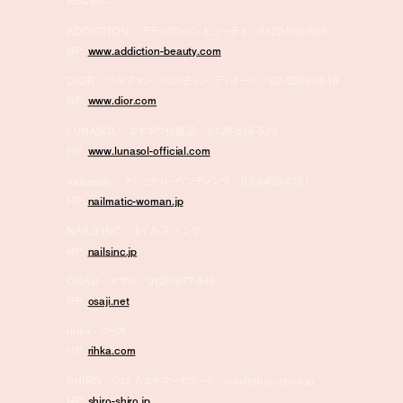
ABC順に
ADDICTION - アディクション ビューティ／0120-586-683
HP:
www.addiction-beauty.com
DIOR - パルファン・クリスチャン・ディオール／03-3239-0618
HP:
www.dior.com
LUNASOL - カネボウ化粧品／0120-518-520
HP:
www.lunasol-official.com
nailmatic - ナショナル・ベンディング／03-6459-4781
HP:
nailmatic-woman.jp
NAILS INC - ネイルズ インク／
HP:
nailsinc.jp
OSAJI - オサジ／0120-977-948
HP:
osaji.net
rihka - リーカ／
HP:
rihka.com
SHIRO - シロ カスタマーサポート／info@shiro-shiro.jp
HP:
shiro-shiro.jp