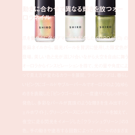
動きに合わせて異なる輝きを放つオー
ロラネイル
爪を健やかに保つアマニ油を配合した SHIRO (シロ) の
亜麻ネイルから、偏光パールを贅沢に使用した限定色が
登場。美しい色と光が混じり合いながら大空を自由に舞う
オーロラからインスピレーションを得て、光の量や角度によ
って見え方が変わるカラーを展開。ラインナップは、春らし
いピンクにゴールドやブルーパールでオーロラのようなゆら
めきを表現した「ピンクゴールド」、一度塗りでもしっかりと
発色し、多彩なパールが真珠のような輝きを生み出す「シ
ェルホワイト」、グリーンベースにシルバーパールを加えて、
夜空に走る閃光をイメージした「クラッシュグリーン」の3
色。手の動きや塗布する回数によって、パールのさまざま