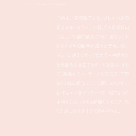
text & edit:
yuko igarashi & miku oyama
心地よい春の陽気から、少しずつ夏の
足音を感じる今日この頃。そんな新緑の
まぶしい季節の到来に向け、各ブランド
からネイルの新色が続々と登場。強い
日差しに映えるポップなカラーや軽やか
な夏服を引き立てるヌードな色み、そし
て、色名がキャッチーなものまで。TFP
ならではの視点で、この夏にまといたい
新作ネイルをピックアップ。服のように
主張をしない小さな範囲だからこそ、見
るたびに気分が上がる色を指先に。