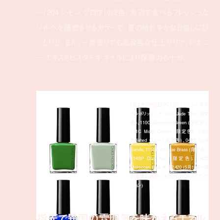
ー「204 レモン グロウ」の2色。海辺で食べるフレッシュな
ソルベを連想させるカラーで、夏の晴れやかな日差しにぴ
ったりだ。また、一度塗りでも高発色な仕上がりで、ピオニ
ー エキスとピスタチオ オイルにより保湿力も十分。
(左上から時計回りに)アディクション ザ ネ
イルポリッシュ + 109C Jade Tiles (限定
色)、110C Succulent Green (限定色)、
111C Moon Cactus (限定色)、112C
Polished Ocher (限定色)、041P Sunlit
Sands、113SP Antique Brass (限定色)、
114SP Clay Wall (限定色)、042C
Moroccan Blue 各 ¥2,420 (5月10日一部
数量限定発売)／ADDICTION (アディク
ション)
指先で異国の雰囲気を味わえるエネル