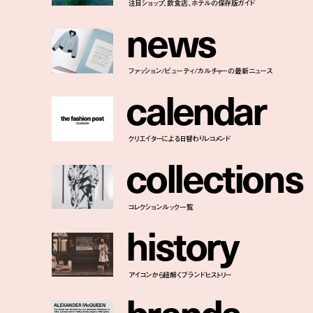
注目ショップ、飲食店、ホテルの保存版ガイド
n
e
w
s
ファッション/ビューティ/カルチャーの最新ニュース
c
a
l
e
n
d
a
r
クリエイターによる日替わりレコメンド
c
o
l
l
e
c
t
i
o
n
s
コレクションルック一覧
h
i
s
t
o
r
y
アイコンから紐解くブランドヒストリー
b
r
a
n
d
s