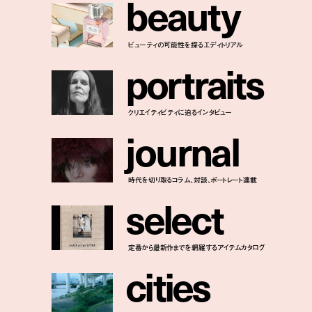
b
e
a
u
t
y
ビューティの可能性を探るエディトリアル
p
o
r
t
r
a
i
t
s
クリエイティビティに迫るインタビュー
j
o
u
r
n
a
l
時代を切り取るコラム、対談、ポートレート連載
s
e
l
e
c
t
定番から最新作までを網羅するアイテムカタログ
c
i
t
i
e
s