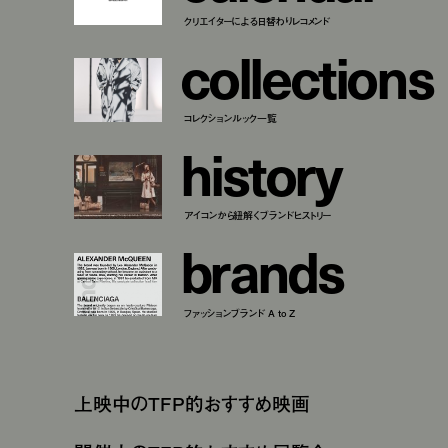
クリエイターによる日替わりレコメンド
c
o
l
l
e
c
t
i
o
n
s
コレクションルック一覧
h
i
s
t
o
r
y
アイコンから紐解くブランドヒストリー
b
r
a
n
d
s
ファッションブランド A to Z
上映中のTFP的おすすめ映画