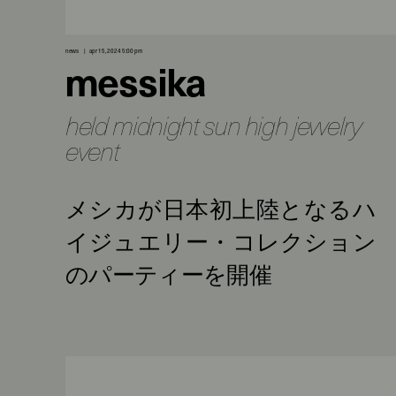
news
apr 15, 2024 5:00 pm
messika
held midnight sun high jewelry
event