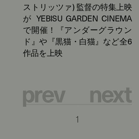
p
r
e
v
n
e
x
t
1