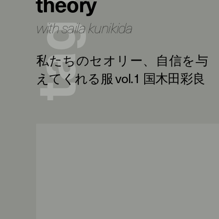
theory
with saila kunikida
g
a
t