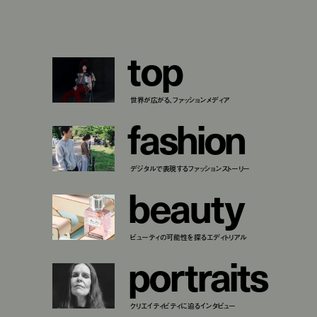
t
o
p
世界が広がる、ファッションメディア
f
a
s
h
i
o
n
デジタルで表現するファッションストーリー
b
e
a
u
t
y
ビューティの可能性を探るエディトリアル
p
o
r
t
r
a
i
t
s
クリエイティビティに迫るインタビュー