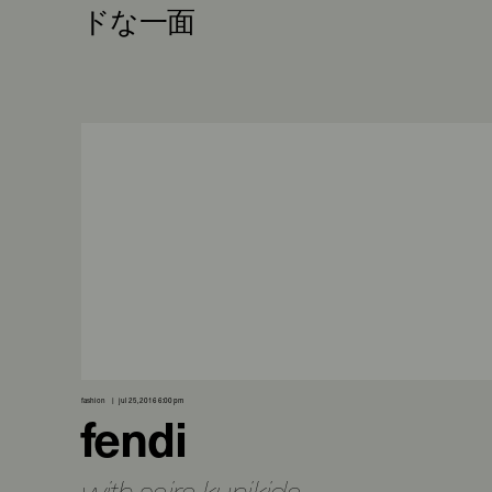
fashion
jul 25, 2016 6:00 pm
fendi
with saira kunikida