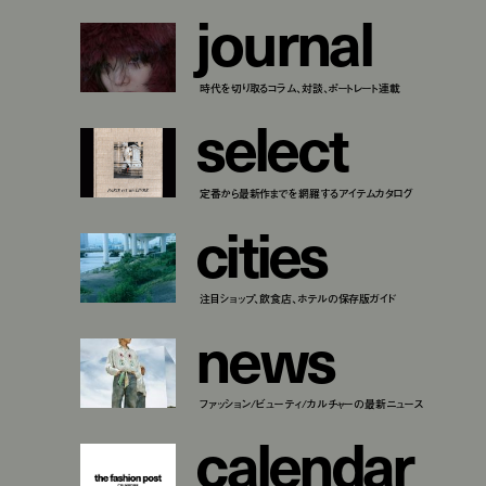
j
o
u
r
n
a
l
時代を切り取るコラム、対談、ポートレート連載
s
e
l
e
c
t
定番から最新作までを網羅するアイテムカタログ
c
i
t
i
e
s
注目ショップ、飲食店、ホテルの保存版ガイド
n
e
w
s
ファッション/ビューティ/カルチャーの最新ニュース
c
a
l
e
n
d
a
r