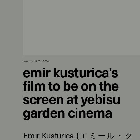
news
jan 17, 2016 9:20 am
emir kusturica's
film to be on the
screen at yebisu
garden cinema