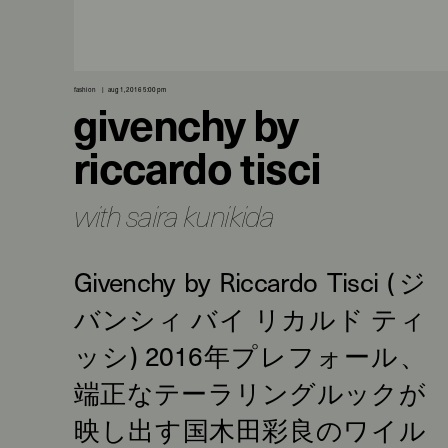
fashion
aug 1, 2016 5:00 pm
givenchy by
riccardo tisci
with saira kunikida