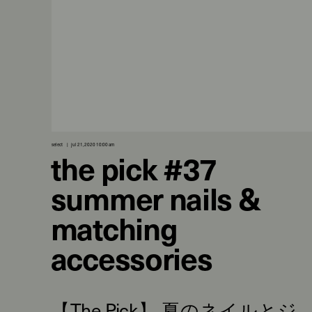
select
jul 21, 2020 10:00 am
the pick #37
summer nails &
matching
accessories