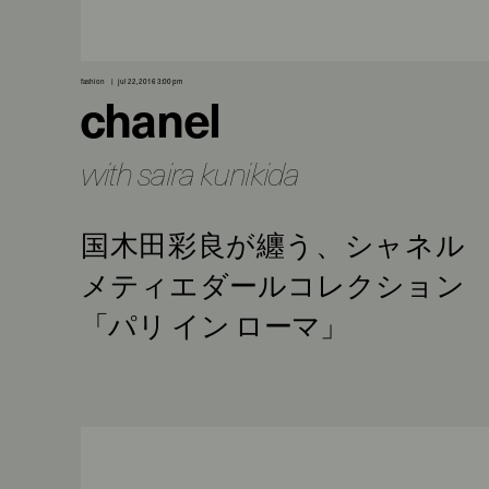
fashion
jul 22, 2016 3:00 pm
chanel
with saira kunikida