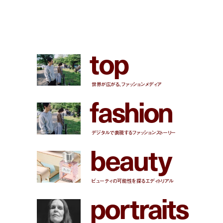
t
o
p
世界が広がる、ファッションメディア
f
a
s
h
i
o
n
デジタルで表現するファッションストーリー
b
e
a
u
t
y
ビューティの可能性を探るエディトリアル
p
o
r
t
r
a
i
t
s