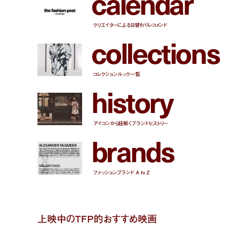
c
a
l
e
n
d
a
r
クリエイターによる日替わりレコメンド
c
o
l
l
e
c
t
i
o
n
s
コレクションルック一覧
h
i
s
t
o
r
y
アイコンから紐解くブランドヒストリー
b
r
a
n
d
s
ファッションブランド A to Z
上映中のTFP的おすすめ映画