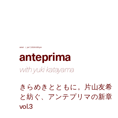
select
jan 7, 2026 6:00 pm
anteprima
with yuki katayama