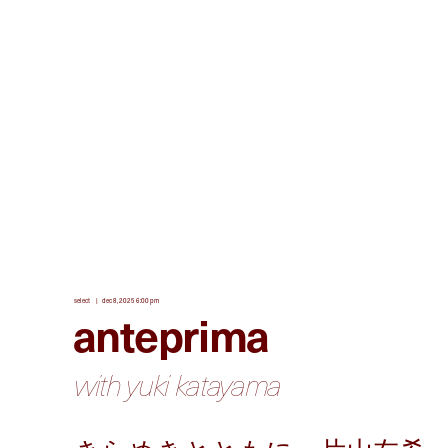
select
dec 8, 2025 6:00 pm
anteprima
with yuki katayama