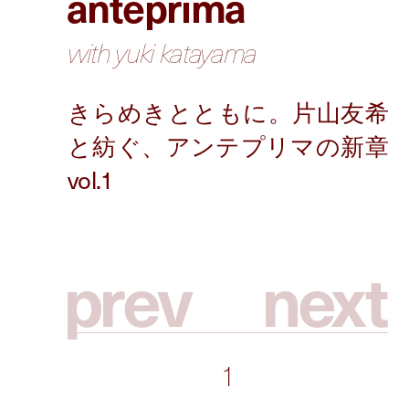
anteprima
with yuki katayama
p
r
e
v
n
e
x
t
1