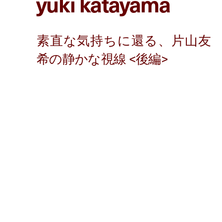
yuki katayama
g
a
t