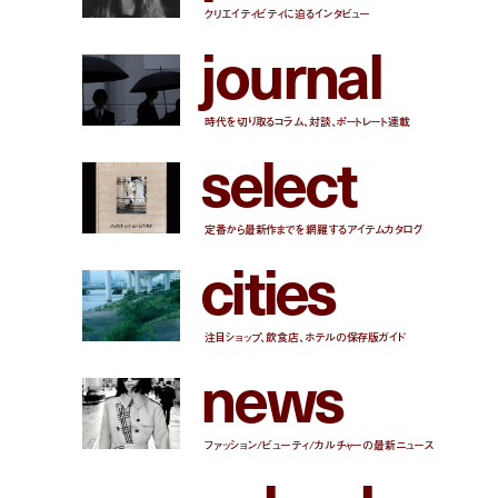
クリエイティビティに迫るインタビュー
j
o
u
r
n
a
l
時代を切り取るコラム、対談、ポートレート連載
s
e
l
e
c
t
定番から最新作までを網羅するアイテムカタログ
c
i
t
i
e
s
注目ショップ、飲食店、ホテルの保存版ガイド
n
e
w
s
ファッション/ビューティ/カルチャーの最新ニュース