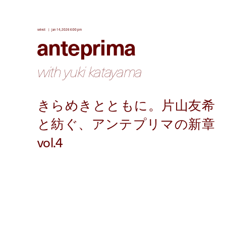
select
jan 14, 2026 6:00 pm
anteprima
with yuki katayama