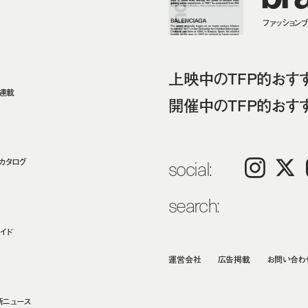
ファッションブラ
上映中のTFP的おす
ト連載
開催中のTFP的おす
social:
カタログ
Instagram
𝕏
search:
イド
運営会社
広告掲載
お問い合わ
新ニュース