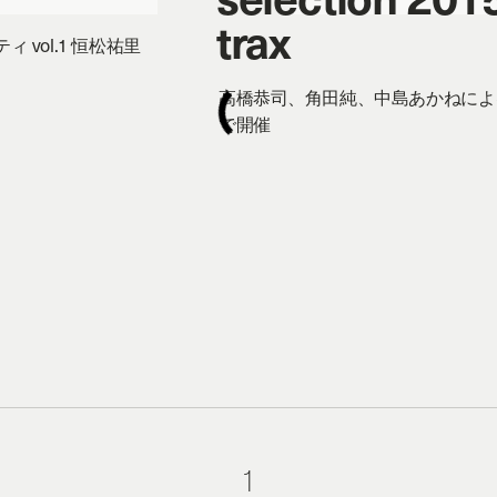
trax
vol.1 恒松祐里
高橋恭司、角田純、中島あかねによる三人展
で開催
1