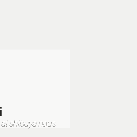
i
n at shibuya haus