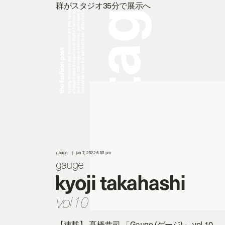
a tokyo based independent digital fashion media. we curate daily fashion, beauty and culture feeds,
quality, timeless and innovation are the fundamental philosophy of the fashion post,
interviews from the authorities of different culture in the creative industry.
and create the original editorials, portrayed in the digital era, and portraits,
群がスタジオ35分で展示へ
g
a
t
gauge
jan 7, 2022 6:00 pm
gauge
kyoji takahashi
vol.10
【連載】 髙橋恭司 「Gauge (ゲージ)」 vol.10