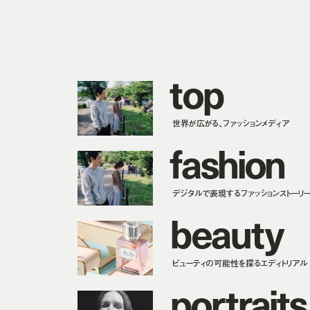
t
o
p
世界が広がる、ファッションメディア
f
a
s
h
i
o
n
デジタルで表現するファッションストーリ
b
e
a
u
t
y
ビューティの可能性を探るエディトリアル
p
o
r
t
r
a
i
t
s