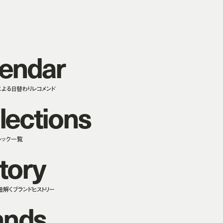
e
n
d
a
r
による日替わりレコメンド
l
e
c
t
i
o
n
s
ルック一覧
t
o
r
y
紐解くブランドヒストリー
a
n
d
s