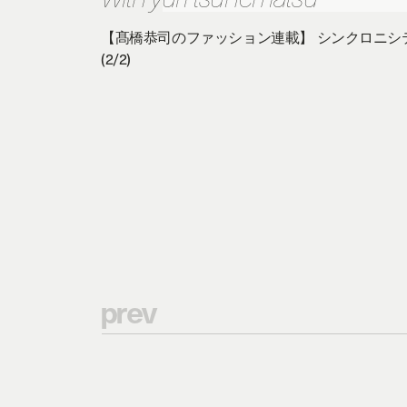
【髙橋恭司のファッション連載】 シンクロニシティ 
(2/2)
p
r
e
v