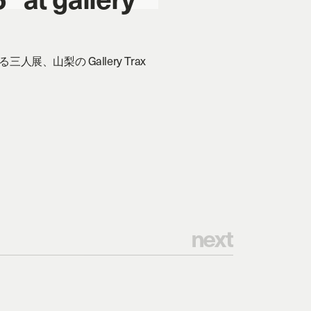
、山梨の Gallery Trax
n
e
x
t