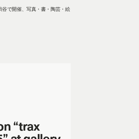
が渋谷で開催、写真・書・陶芸・絵
on “trax
” at gallery