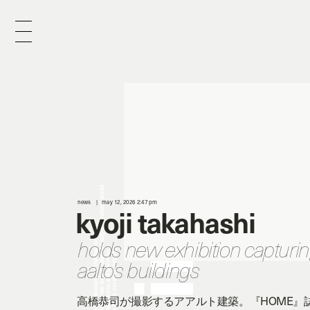
x
e
d
news
may 12, 2026 2:47 pm
kyoji takahashi
n
holds new exhibition capturin
aalto's buildings
i
高橋恭司が撮影するアアルト建築。『HOME』