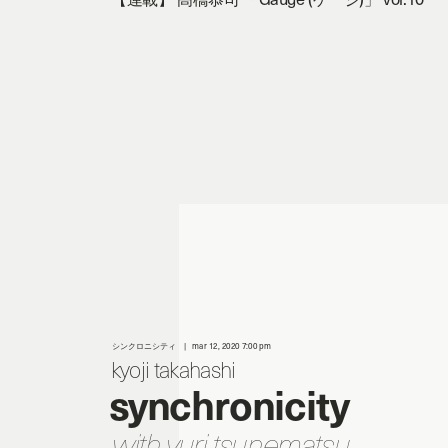
シンクロニシティ
mar 12, 2020 7:00 pm
kyoji takahashi
synchronicity
with yuri tsunematsu