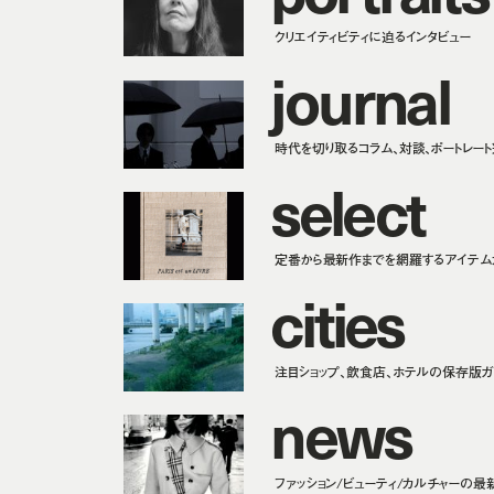
クリエイティビティに迫るインタビュー
j
o
u
r
n
a
l
時代を切り取るコラム、対談、ポートレー
s
e
l
e
c
t
定番から最新作までを網羅するアイテム
c
i
t
i
e
s
注目ショップ、飲食店、ホテルの保存版ガ
n
e
w
s
ファッション/ビューティ/カルチャーの最