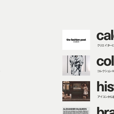
c
a
l
クリエイター
c
o
l
ー
コレクション
h
i
s
アイコンから
b
r