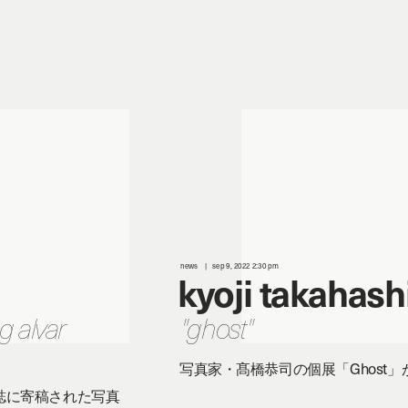
news
sep 9, 2022 2:30 pm
kyoji takahash
g alvar
"ghost"
写真家・髙橋恭司の個展「Ghost」が 
誌に寄稿された写真