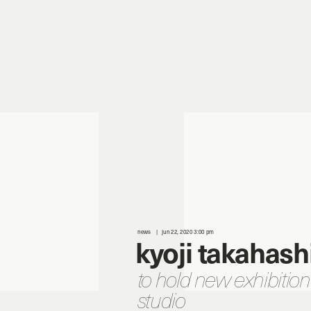
news
jun 22, 2020 3:00 pm
kyoji takahash
to hold new exhibitio
studio