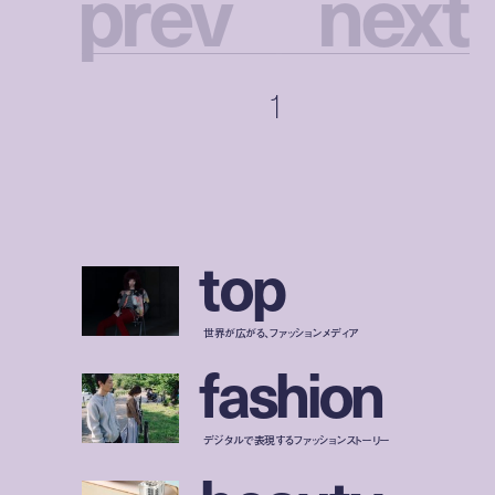
p
r
e
v
n
e
x
t
1
t
o
p
世界が広がる、ファッションメディア
f
a
s
h
i
o
n
デジタルで表現するファッションストーリー