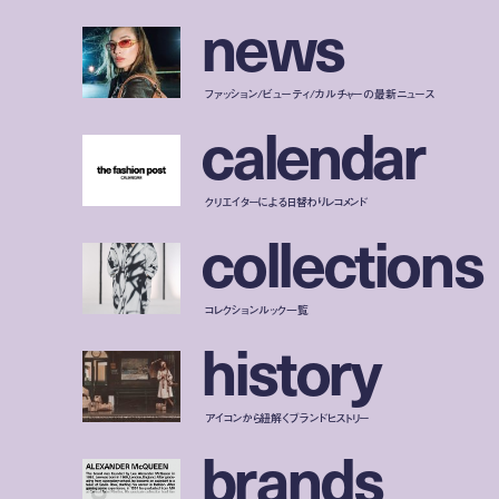
n
e
w
s
ファッション/ビューティ/カルチャーの最新ニュース
c
a
l
e
n
d
a
r
クリエイターによる日替わりレコメンド
c
o
l
l
e
c
t
i
o
n
s
コレクションルック一覧
h
i
s
t
o
r
y
アイコンから紐解くブランドヒストリー
b
r
a
n
d
s