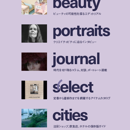
b
e
a
u
t
y
ビューティの可能性を探るエディトリアル
p
o
r
t
r
a
i
t
s
クリエイティビティに迫るインタビュー
j
o
u
r
n
a
l
時代を切り取るコラム、対談、ポートレート連載
s
e
l
e
c
t
定番から最新作までを網羅するアイテムカタログ
c
i
t
i
e
s
注目ショップ、飲食店、ホテルの保存版ガイド