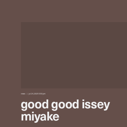
news
jul 24, 2025 5:50 pm
good good issey
miyake