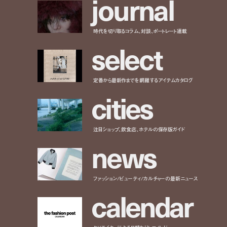
j
o
u
r
n
a
l
時代を切り取るコラム、対談、ポートレート連載
s
e
l
e
c
t
定番から最新作までを網羅するアイテムカタログ
c
i
t
i
e
s
注目ショップ、飲食店、ホテルの保存版ガイド
n
e
w
s
ファッション/ビューティ/カルチャーの最新ニュース
c
a
l
e
n
d
a
r