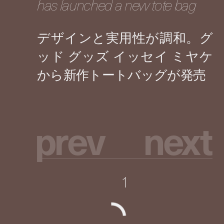
has launched a new tote bag
p
r
e
v
n
e
x
t
1