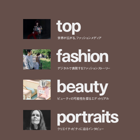
t
o
p
世界が広がる、ファッションメディア
f
a
s
h
i
o
n
デジタルで表現するファッションストーリー
b
e
a
u
t
y
ビューティの可能性を探るエディトリアル
p
o
r
t
r
a
i
t
s
クリエイティビティに迫るインタビュー