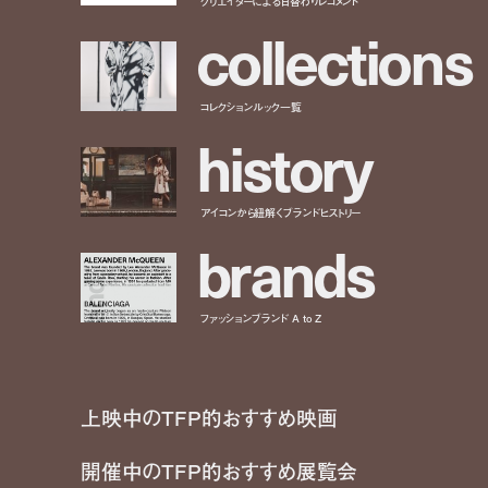
クリエイターによる日替わりレコメンド
c
o
l
l
e
c
t
i
o
n
s
コレクションルック一覧
h
i
s
t
o
r
y
アイコンから紐解くブランドヒストリー
b
r
a
n
d
s
ファッションブランド A to Z
上映中のTFP的おすすめ映画
開催中のTFP的おすすめ展覧会