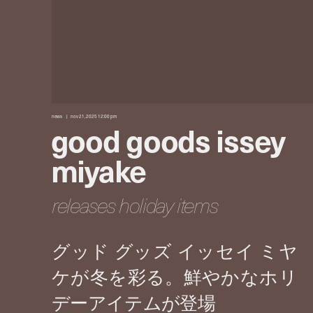
news
nov 21, 2025 12:00 pm
good goods issey
miyake
releases holiday items