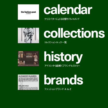
c
a
l
e
n
d
a
r
クリエイターによる日替わりレコメンド
c
o
l
l
e
c
t
i
o
n
s
コレクションルック一覧
h
i
s
t
o
r
y
アイコンから紐解くブランドヒストリー
b
r
a
n
d
s
ファッションブランド A to Z