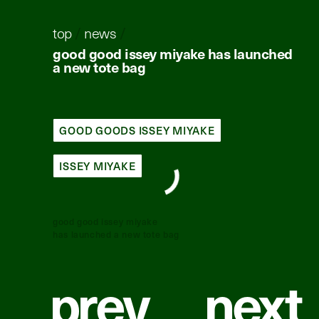
top
/
news
/
good good issey miyake has launched
a new tote bag
GOOD GOODS ISSEY MIYAKE
ISSEY MIYAKE
good good issey miyake
has launched a new tote bag
p
r
e
v
n
e
x
t