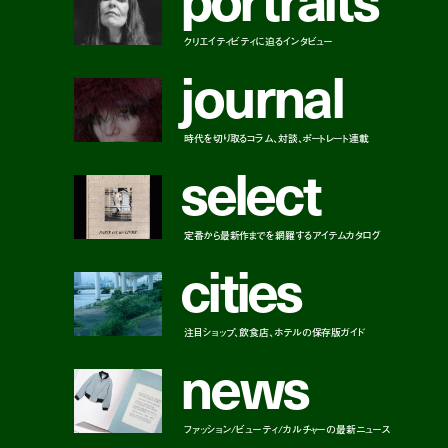
クリエイティビティに迫るインタビュー
j
o
u
r
n
a
l
時代を切り取るコラム、対談、ポートレート連載
s
e
l
e
c
t
定番から最新作までを網羅するアイテムカタログ
c
i
t
i
e
s
注目ショップ、飲食店、ホテルの保存版ガイド
n
e
w
s
ファッション/ビューティ/カルチャーの最新ニュース