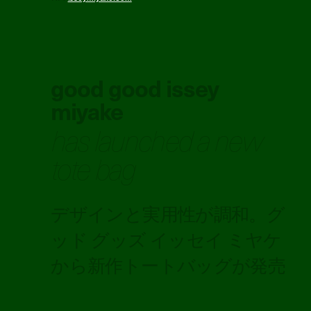
good good issey
miyake
has launched a new
tote bag
デザインと実用性が調和。グ
ッド グッズ イッセイ ミヤケ
から新作トートバッグが発売