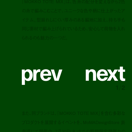
「MOKKO TOTE MIX」は、色糸の配分を変えながら2色
の糸で編みこむことで、ユニークな色や柄に仕上がったア
イテム。型崩れしにくい厚みのある編地に加え、持ち手も
同じ素材で編み上げられているため、安心して荷物を入れ
られるのも魅力の一つだ。
p
r
e
v
n
e
x
t
1
/
2
また、同ブランドは、「MOKKO TOTE MIX」を含
む
多彩な
プロダクトを展開するイベントを、MoMADesignStore 表
参道にて開催中。7月30日(水)までの期間限定開催なの