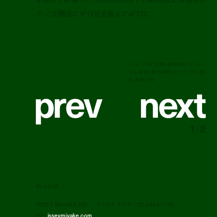
で、この機会にぜひ足を運んでみては。
トートバッグ大 全3色 各¥59,400、トートバッ
グ小 全3色 各¥39,600、トートバッグ中 全3
p
r
e
v
n
e
x
t
色 各¥51,700
1
/
2
問い合わせ先
ISSEY MIYAKE INC. - イッセイ ミヤケ／03-5454-1705
HP:
isseymiyake.com