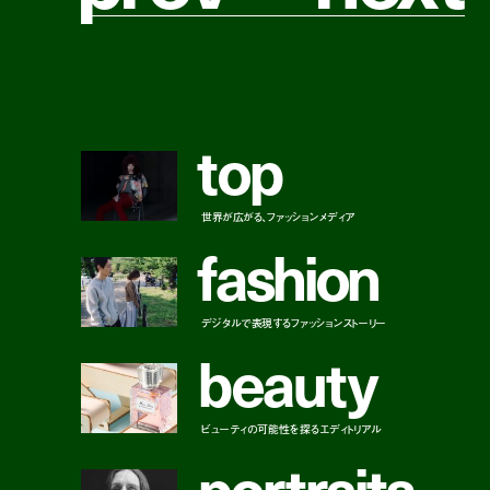
t
o
p
世界が広がる、ファッションメディア
f
a
s
h
i
o
n
デジタルで表現するファッションストーリー
b
e
a
u
t
y
ビューティの可能性を探るエディトリアル
p
o
r
t
r
a
i
t
s