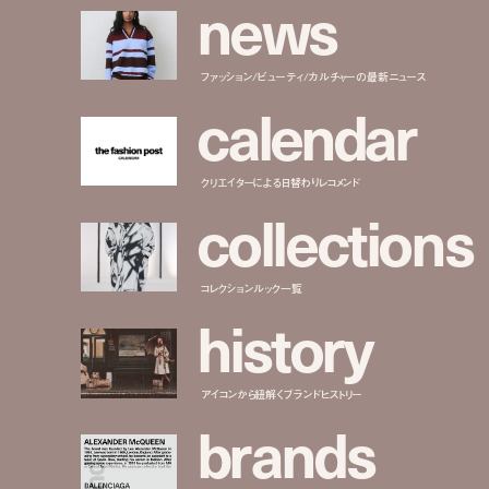
n
e
w
s
ファッション/ビューティ/カルチャーの最新ニュース
c
a
l
e
n
d
a
r
クリエイターによる日替わりレコメンド
c
o
l
l
e
c
t
i
o
n
s
コレクションルック一覧
h
i
s
t
o
r
y
アイコンから紐解くブランドヒストリー
b
r
a
n
d
s