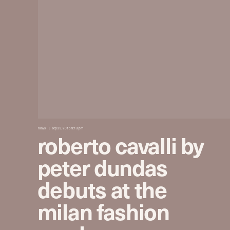
news
sep 29, 2015 9:13 pm
roberto cavalli by
peter dundas
debuts at the
milan fashion