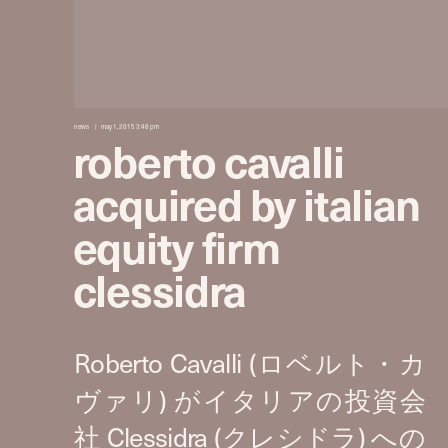
news
may 1, 2015 3:48 pm
roberto cavalli
acquired by italian
equity firm
clessidra