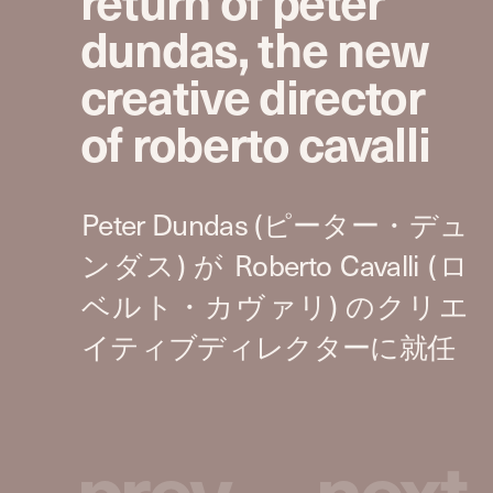
return of peter
dundas, the new
creative director
of roberto cavalli
p
r
e
v
n
e
x
t