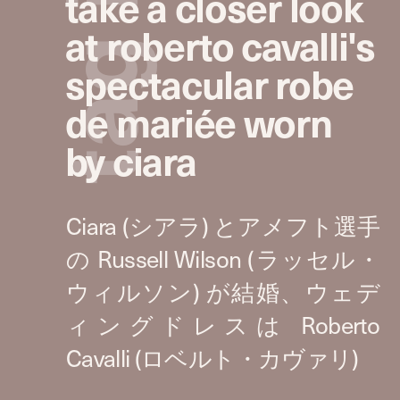
take a closer look
at roberto cavalli's
g
spectacular robe
de mariée worn
a
by ciara
t