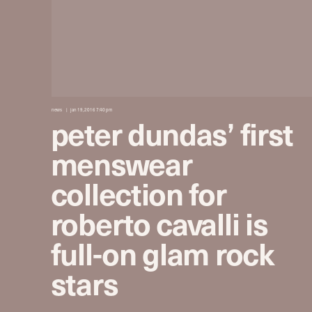
news
jan 19, 2016 7:40 pm
peter dundas’ first
menswear
collection for
roberto cavalli is
full-on glam rock
stars