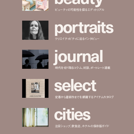
ビューティの可能性を探るエディトリアル
p
o
r
t
r
a
i
t
s
クリエイティビティに迫るインタビュー
j
o
u
r
n
a
l
時代を切り取るコラム、対談、ポートレート連載
s
e
l
e
c
t
定番から最新作までを網羅するアイテムカタログ
c
i
t
i
e
s
注目ショップ、飲食店、ホテルの保存版ガイド