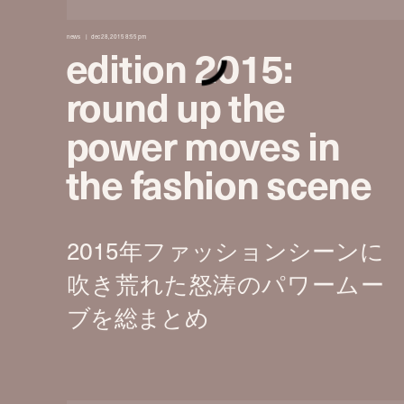
news
dec 28, 2015 8:55 pm
edition 2015:
round up the
power moves in
the fashion scene