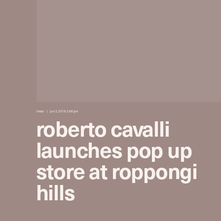
news
jun 3, 2016 2:48 pm
roberto cavalli
launches pop up
store at roppongi
hills