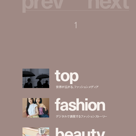
1
t
o
p
世界が広がる、ファッションメディア
f
a
s
h
i
o
n
デジタルで表現するファッションストーリー
b
e
a
u
t
y