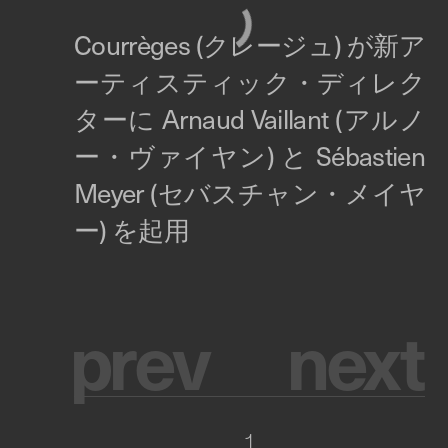
p
r
e
v
n
e
x
t
1