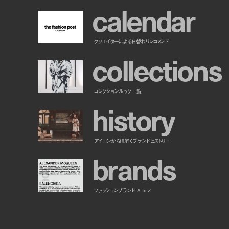
c
a
l
e
n
d
a
r
クリエイターによる日替わりレコメンド
c
o
l
l
e
c
t
i
o
n
s
コレクションルック一覧
h
i
s
t
o
r
y
アイコンから紐解くブランドヒストリー
b
r
a
n
d
s
ファッションブランド A to Z