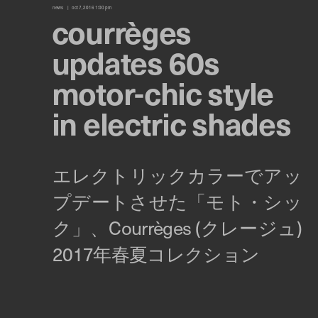
news
oct 7, 2016 1:00 pm
courrèges
updates 60s
motor-chic style
in electric shades