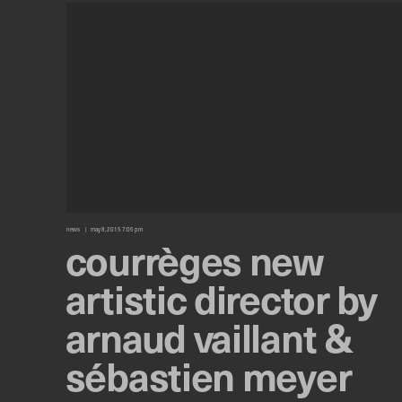
news
may 8, 2015 7:05 pm
courrèges new
artistic director by
arnaud vaillant &
sébastien meyer