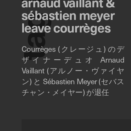
arnaud vaillant &
sébastien meyer
g
leave courrèges
a
t