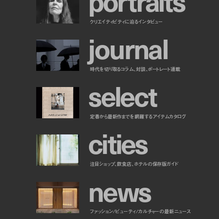
p
o
r
t
r
a
i
t
s
クリエイティビティに迫るインタビュー
j
o
u
r
n
a
l
時代を切り取るコラム、対談、ポートレート連載
s
e
l
e
c
t
定番から最新作までを網羅するアイテムカタログ
c
i
t
i
e
s
注目ショップ、飲食店、ホテルの保存版ガイド
n
e
w
s
ファッション/ビューティ/カルチャーの最新ニュース