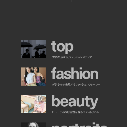
t
o
p
世界が広がる、ファッションメディア
f
a
s
h
i
o
n
デジタルで表現するファッションストーリー
b
e
a
u
t
y
ビューティの可能性を探るエディトリアル