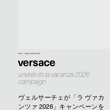
news
may 22, 2026 6:10 pm
versace
unveils its la vacanza 2026
campaign