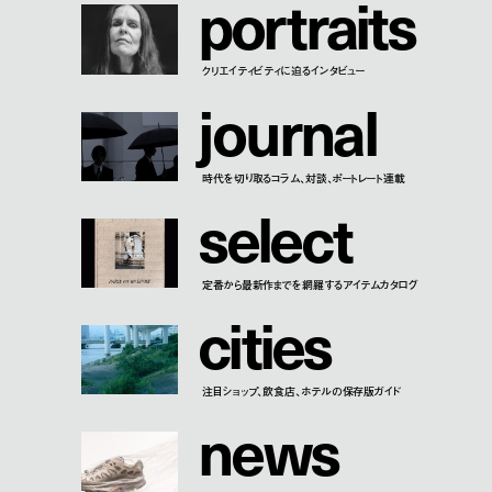
p
o
r
t
r
a
i
t
s
クリエイティビティに迫るインタビュー
j
o
u
r
n
a
l
時代を切り取るコラム、対談、ポートレート連載
s
e
l
e
c
t
定番から最新作までを網羅するアイテムカタログ
c
i
t
i
e
s
注目ショップ、飲食店、ホテルの保存版ガイド
n
e
w
s