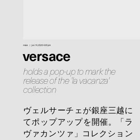
news
jun 19, 2025 4:20 pm
versace
holds a pop-up to mark the
release of the 'la vacanza'
collection