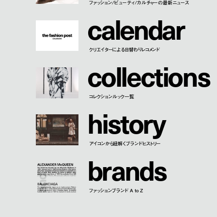
ファッション/ビューティ/カルチャーの最新ニュース
c
a
l
e
n
d
a
r
クリエイターによる日替わりレコメンド
c
o
l
l
e
c
t
i
o
n
s
コレクションルック一覧
h
i
s
t
o
r
y
アイコンから紐解くブランドヒストリー
b
r
a
n
d
s
ファッションブランド A to Z