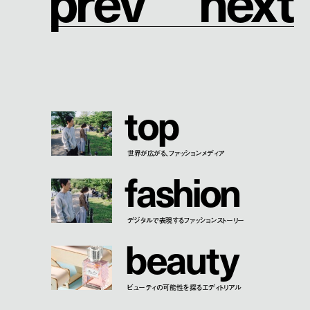
p
r
e
v
n
e
x
t
t
o
p
世界が広がる、ファッションメディア
f
a
s
h
i
o
n
デジタルで表現するファッションストーリー
b
e
a
u
t
y
ビューティの可能性を探るエディトリアル