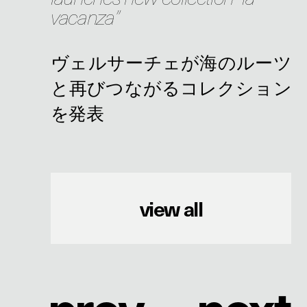
vacanza”
view all