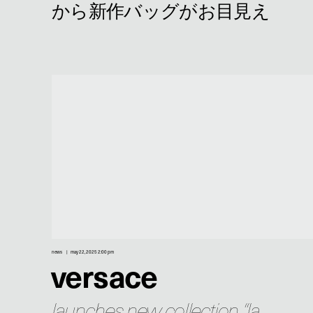
news
may 22, 2025 2:00 pm
versace
launches new collection “la