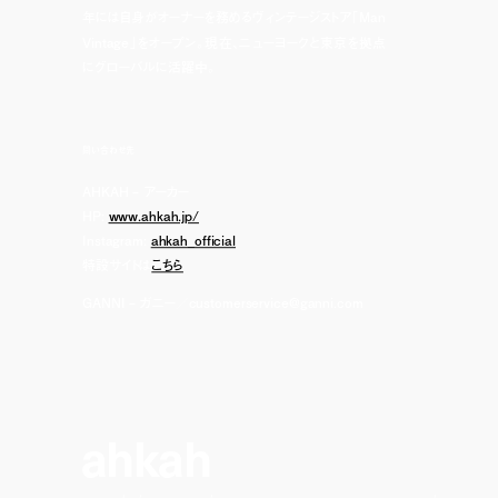
年には自身がオーナーを務めるヴィンテージストア「Man
Vintage」をオープン。現在、ニューヨークと東京を拠点
にグローバルに活躍中。
問い合わせ先
AHKAH – アーカー
HP:
www.ahkah.jp/
Instagram:
ahkah_official
特設サイトは
こちら
GANNI – ガニー／customerservice@ganni.com
ahkah