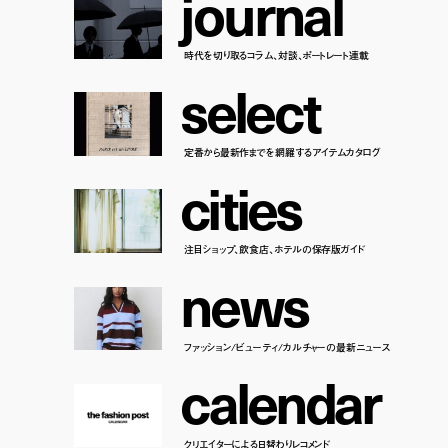
j
o
u
r
n
a
l
時代を切り取るコラム、対談、ポートレート連載
s
e
l
e
c
t
定番から最新作までを網羅するアイテムカタログ
c
i
t
i
e
s
注目ショップ、飲食店、ホテルの保存版ガイド
n
e
w
s
ファッション/ビューティ/カルチャーの最新ニュース
c
a
l
e
n
d
a
r
クリエイターによる日替わりレコメンド