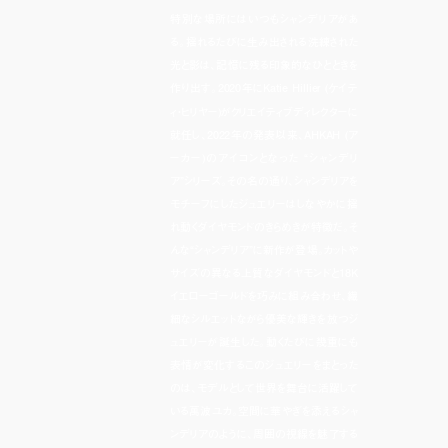
特別な場所にはいつもシャンデリアがあ
る。揺れるたびに生み出される洗練された
光と影は、記憶に残る印象的なひとときを
作り出す。2020年にKatie Hillier (ケイテ
ィ・ヒリヤー)がクリエイティブディレクターに
就任し、2022年の発表以来、AHKAH (ア
ーカー)のアイコンとなった “シャンデリ
ア”シリーズ。その名の通り、シャンデリアを
モチーフにしたジュエリーはしなやかに揺
れ動くダイヤモンドのきらめきが特徴だ。そ
んな“シャンデリア”に新作が登場。カットや
サイズの異なる上質なダイヤモンドと18K
イエローゴールドを巧みに組み合わせ、繊
細なシルエットながら優美な輝きを放つジ
ュエリーが誕生した。動くたびに幾重にも
表情が変化するこのジュエリーをまとった
のは、モデルとして世界を舞台に活躍して
いる萬波ユカ。空間に華やぎを添えるシャ
ンデリアのように、周囲の視線を魅了する