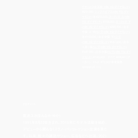
イヤーカフ(左耳用・18K YG・ダイヤモンド)
¥231,000、
シングルピアス(18K YG・ダイ
ヤモンド)
各¥253,000、
ネックレス 上(18K
YG・ダイヤモンド)
¥154,000、
ネックレス 下
(18K YG・ダイヤモンド)
¥286,000、(右手
中指・上・中)
リング(18K YG・ダイヤモンド)
各¥143,000、(右手中指・下)
リング
(18K YG・ダイヤモンド)
¥187,000、(左手
人差し指)
リング(18K YG・ダイヤモンド)
¥187,000、(左手中指)
リング(18K YG・ダイ
ヤモンド)
¥143,000／すべて AHKAH (ア
ーカー) ドレス ¥72,600*参考価格／
GANNI (ガニー)
プロフィール
萬波ユカ(まんなみ・ゆか)
1991年8月23日生まれ。2015年にモデル活動を始め、
デビューから間もなくミラノ・パリコレクション出演を果た
す。以来、数々の雑誌やショー、広告などへ出演。2021