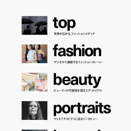
t
o
p
世界が広がる、ファッションメディア
f
a
s
h
i
o
n
デジタルで表現するファッションストーリー
b
e
a
u
t
y
ビューティの可能性を探るエディトリアル
p
o
r
t
r
a
i
t
s
クリエイティビティに迫るインタビュー