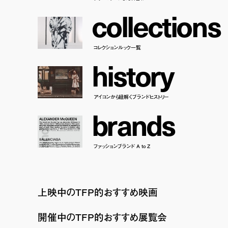
c
o
l
l
e
c
t
i
o
n
s
コレクションルック一覧
h
i
s
t
o
r
y
アイコンから紐解くブランドヒストリー
b
r
a
n
d
s
ファッションブランド A to Z
上映中のTFP的おすすめ映画
開催中のTFP的おすすめ展覧会