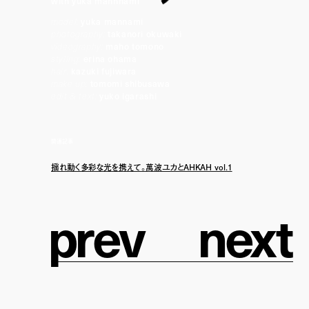
with yuka mannnami
model:
yuka mannami
photography:
takanori okuwaki
videography:
maho tomono
styling:
erina ohama
hair:
kazuki fujiwara
make up:
tomomi shibusawa
edit & text:
yuko igarashi
関連記事
揺れ動く多彩な光を携えて。萬波ユカとAHKAH vol.1
p
r
e
v
n
e
x
t