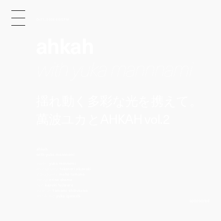
Oct 1, 2024 6:00 PM
ahkah
with yuka mannnami
揺れ動く多彩な光を携えて。
萬波ユカとAHKAH vol.2
ahkah
with yuka mannnami
model:
yuka mannami
photography:
takanori okuwaki
videography:
maho tomono
styling:
erina ohama
hair:
kazuki fujiwara
make up:
tomomi shibusawa
edit & text:
yuko igarashi
sponsored