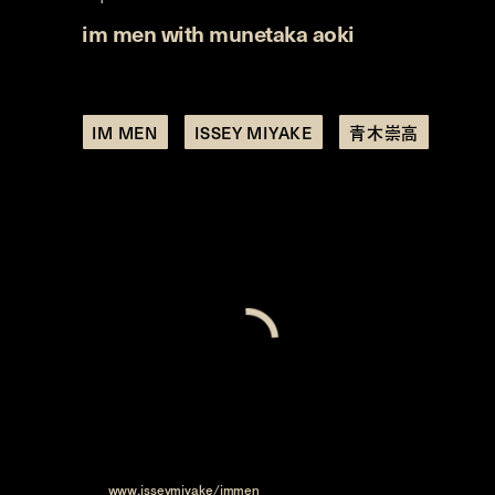
im men with munetaka aoki
IM MEN
ISSEY MIYAKE
青木崇高
im men
with munetaka aoki
model:
munetaka aoki
photography:
yuji watanabe
styling:
rumiko koyama
hair & make up:
nana
text & edit:
nonoka nagase
問い合わせ先
IM MEN – アイム メン／03-5454-1705
HP:
www.isseymiyake/immen