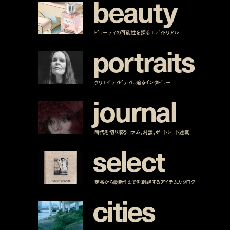
b
e
a
u
t
y
ビューティの可能性を探るエディトリアル
p
o
r
t
r
a
i
t
s
クリエイティビティに迫るインタビュー
j
o
u
r
n
a
l
時代を切り取るコラム、対談、ポートレート連載
s
e
l
e
c
t
定番から最新作までを網羅するアイテムカタログ
c
i
t
i
e
s