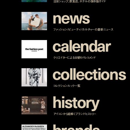
注目ショップ、飲食店、ホテルの保存版ガイド
n
e
w
s
ファッション/ビューティ/カルチャーの最新ニュース
c
a
l
e
n
d
a
r
クリエイターによる日替わりレコメンド
c
o
l
l
e
c
t
i
o
n
s
コレクションルック一覧
h
i
s
t
o
r
y
アイコンから紐解くブランドヒストリー
b
r
a
n
d
s