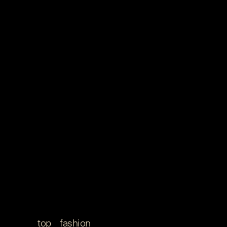
ども手掛け、2025年大阪関西万博ではスペシャルサポ
ーターを務めるなど、活躍の幅を広げている。
im men
with munetaka aoki
静かなる躍動。青木崇高と IM
MEN vol.1
top
/
fashion
/