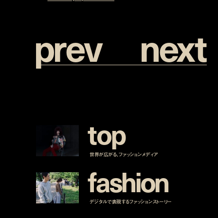
p
r
e
v
n
e
x
t
t
o
p
世界が広がる、ファッションメディア
f
a
s
h
i
o
n
デジタルで表現するファッションストーリー