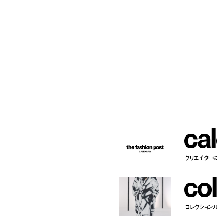
c
a
l
クリエイター
c
o
l
ー
コレクション