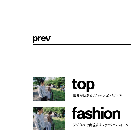
p
r
e
v
t
o
p
世界が広がる、ファッションメディア
f
a
s
h
i
o
n
デジタルで表現するファッションストーリ