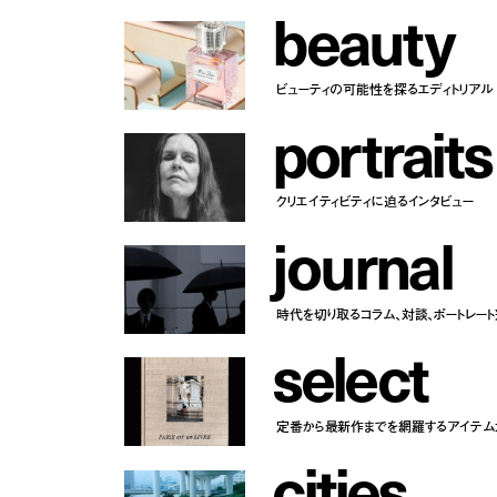
b
e
a
u
t
y
ビューティの可能性を探るエディトリアル
p
o
r
t
r
a
i
t
s
クリエイティビティに迫るインタビュー
j
o
u
r
n
a
l
時代を切り取るコラム、対談、ポートレー
s
e
l
e
c
t
定番から最新作までを網羅するアイテム
c
i
t
i
e
s