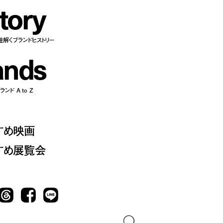
t
o
r
y
紐解くブランドヒストリー
a
n
d
s
ンド A to Z
すめ映画
すめ展覧会
Threads
Facebook
LINE