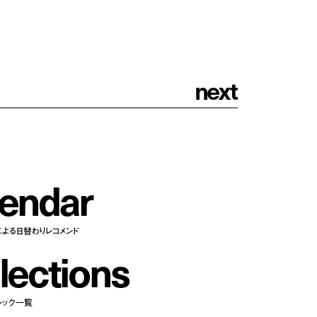
n
e
x
t
e
n
d
a
r
による日替わりレコメンド
l
e
c
t
i
o
n
s
ルック一覧