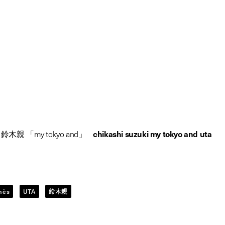
ashi suzuki
kyo and uta
「My Tokyo And」 UTA vol.3
/
鈴木親 「
my tokyo and
」
/
chikashi suzuki my tokyo and uta
mès
UTA
鈴木親