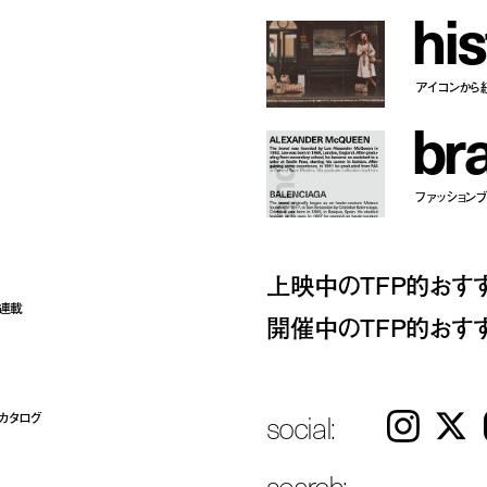
h
i
s
アイコンから
b
r
ファッションブラ
上映中のTFP的おす
ト連載
開催中のTFP的おす
social:
カタログ
Instagram
𝕏
search: