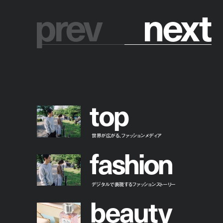
prev
n
e
x
t
t
o
p
世界が広がる、ファッションメディア
f
a
s
h
i
o
n
デジタルで表現するファッションストーリー
b
e
a
u
t
y