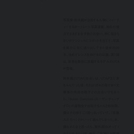
写真家・鈴木親が注目する人物にフィーチ
ャーするポートレート写真連載。独自の視
点でさまざまな才能と出会い、枠に収まら
ないポテンシャルにスポットを当てて、写真
を媒介に世に送り出してきた彼が2020
年、改めてレンズを向けるのは誰。第1回
は、世界を舞台に活動するモデルのUTA
が登場。
鈴木親とUTAの出会いは、UTAがまだ赤
ちゃんだった頃。それはUTAの母であり文
筆家の内田也哉子との出会いでもあっ
た。「Susan Cianciolo (スーザン・チャンチ
オロ) の展覧会で也哉子ちゃんと初対面。
僕はその時すごく酔っ払っていて、『芸能
人だろ〜』とかいって絡んでしまった。あ、
嫌われたなと思ったら、案外面白がってく
れていたみたいで、後日、ご自宅にお邪魔