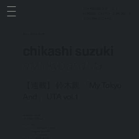
ニット ￥235,000、レザーパンツ
￥1,060,000、エスパドリーユ ￥66,000／す
べてHERMÈS (エルメス)
Jan 10, 2020 5:00 PM
chikashi suzuki
my tokyo and uta
【連載】 鈴木親 「My Tokyo
And」 UTA vol.1
chikashi suzuki
my tokyo and uta
model:
uta
photography:
chikashi suzuki
styling:
megumi yoshida
hair & makeup:
amano
edit & text:
miwa goroku