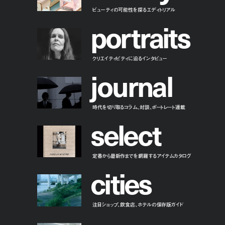
ビューティの可能性を探るエディトリアル
p
o
r
t
r
a
i
t
s
クリエイティビティに迫るインタビュー
j
o
u
r
n
a
l
時代を切り取るコラム、対談、ポートレート連載
s
e
l
e
c
t
定番から最新作までを網羅するアイテムカタログ
c
i
t
i
e
s
注目ショップ、飲食店、ホテルの保存版ガイド