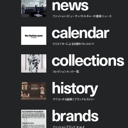
n
e
w
s
ファッション/ビューティ/カルチャーの最新ニュース
c
a
l
e
n
d
a
r
クリエイターによる日替わりレコメンド
c
o
l
l
e
c
t
i
o
n
s
コレクションルック一覧
h
i
s
t
o
r
y
アイコンから紐解くブランドヒストリー
b
r
a
n
d
s
ファッションブランド A to Z