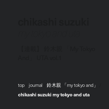
chikashi suzuki
my tokyo and uta
【連載】 鈴木親 「My Tokyo
And」 UTA vol.1
top
/
journal
/
鈴木親 「
my tokyo and
」
/
chikashi suzuki my tokyo and uta