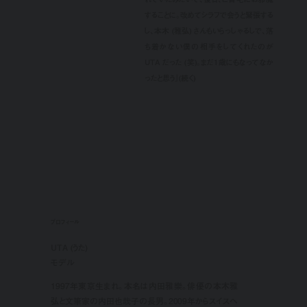
することに。改めてシラフで会うと緊張する
し、本木 (雅弘) さんもいらっしゃるしで、落
ち着かない僕の相手をしてくれたのが
UTA だった (笑)。まだ1歳にもなってなか
ったと思う」(続く)
プロフィール
UTA (うた)
モデル
1997年東京生まれ。本名は内田雅樂。俳優の本木雅
弘と文筆家の内田也哉子の長男。2009年からスイスへ