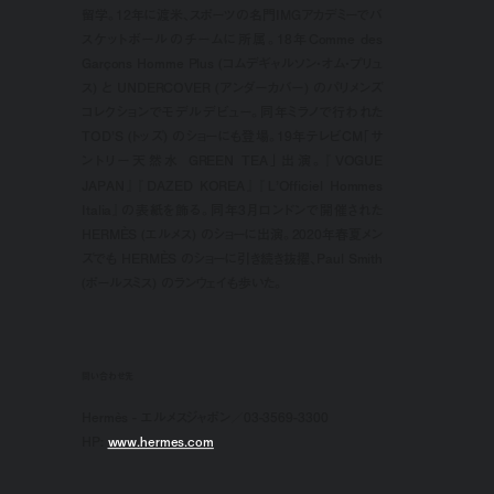
留学。12年に渡米、スポーツの名門IMGアカデミーでバ
スケットボールのチームに所属。18年Comme des
Garçons Homme Plus (コムデギャルソン・オム・プリュ
ス) と UNDERCOVER (アンダーカバー) のパリメンズ
コレクションでモデルデビュー。同年ミラノで行われた
TOD’S (トッズ) のショーにも登場。19年テレビCM「サ
ントリー天然水 GREEN TEA」出演。『VOGUE
JAPAN』『DAZED KOREA』『L’Officiel Hommes
Italia』の表紙を飾る。同年3月ロンドンで開催された
HERMÈS (エルメス) のショーに出演。2020年春夏メン
ズでも HERMÈS のショーに引き続き抜擢、Paul Smith
(ポールスミス) のランウェイも歩いた。
問い合わせ先
Hermès - エルメスジャポン／03-3569-3300
HP:
www.hermes.com