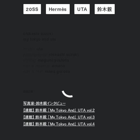
20SS
Hermès
UTA
鈴木親
chikashi suzuki
my tokyo and uta
model:
uta
photography:
chikashi suzuki
styling:
megumi yoshida
hair & makeup:
amano
edit & text:
miwa goroku
関連記事
写真家・鈴木親インタビュー
【連載】 鈴木親 「My Tokyo And」 UTA vol.2
【連載】 鈴木親 「My Tokyo And」 UTA vol.3
【連載】 鈴木親 「My Tokyo And」 UTA vol.4