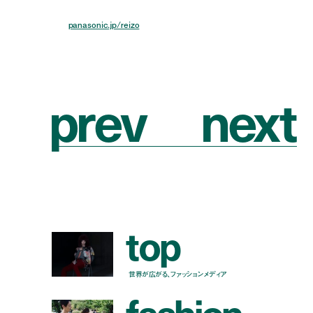
Panasonic – パナソニック／
HP:
panasonic.jp/reizo
p
r
e
v
n
e
x
t
t
o
p
世界が広がる、ファッションメディア
f
a
s
h
i
o
n