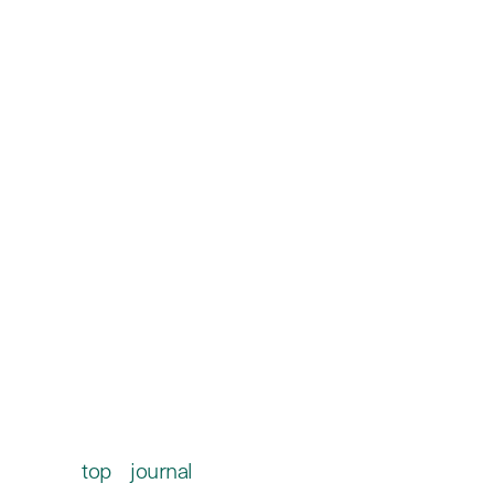
Panasonic
with tomoki sukezane
「洗練はひとつじゃない」。
スタイリスト・祐真朋樹が、
新作冷蔵庫「WXタイプ」を
通して見る、これからのキッ
チン風景
top
/
journal
/