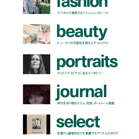
デジタルで表現するファッションストーリー
b
e
a
u
t
y
ビューティの可能性を探るエディトリアル
p
o
r
t
r
a
i
t
s
クリエイティビティに迫るインタビュー
j
o
u
r
n
a
l
時代を切り取るコラム、対談、ポートレート連載
s
e
l
e
c
t
定番から最新作までを網羅するアイテムカタログ