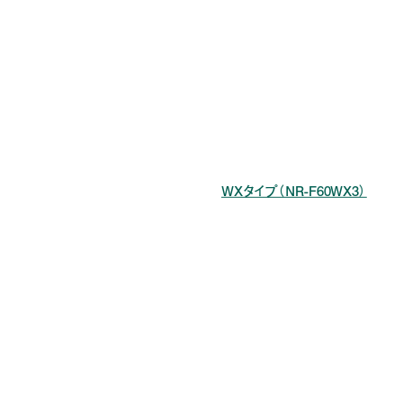
す。
暮らしのなかに自然となじむ、静かで美しい家具のような存
在を目指したという冷蔵庫「
WXタイプ（NR-F60WX3）
」。
最大の特徴は、正面のガラスドアに施された石目調のマッ
トな質感。天然石をはじめ、左官材、建築素材を参考にデ
ザインされ、「ストーンブラック」の名の通り、石のような重
厚感がありながら、手入れのしやすいなめらかなテクスチャ
ーを両立させた。その洗練されたデザインとモダンな佇ま
いが、キッチンを上質な空間に導いてくれる。