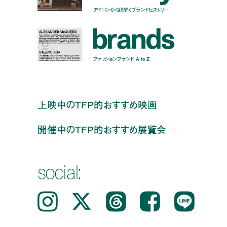
アイコンから紐解くブランドヒストリー
b
r
a
n
d
s
ファッションブランド A to Z
上映中のTFP的おすすめ映画
開催中のTFP的おすすめ展覧会
social:
Instagram
𝕏
Threads
Facebook
LINE