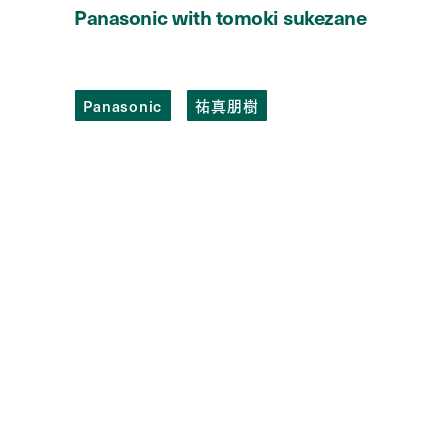
Panasonic
with tomoki sukezane
Panasonic
祐真朋樹
Panasonic
with tomoki sukezane
photography:
masahiro sambe
videography:
michi nakano
music:
modern jazz war
hair:
hiro tsukui
make up:
ikumi shirakawa
text:
miwa goroku
edit:
yuki namba,
sena kuroda, kaede
sakuma
問い合わせ先