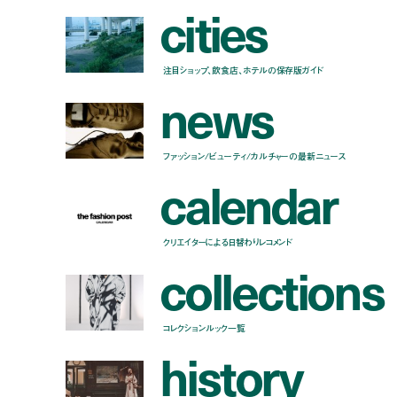
c
i
t
i
e
s
注目ショップ、飲食店、ホテルの保存版ガイド
n
e
w
s
ファッション/ビューティ/カルチャーの最新ニュース
c
a
l
e
n
d
a
r
クリエイターによる日替わりレコメンド
c
o
l
l
e
c
t
i
o
n
s
コレクションルック一覧
h
i
s
t
o
r
y